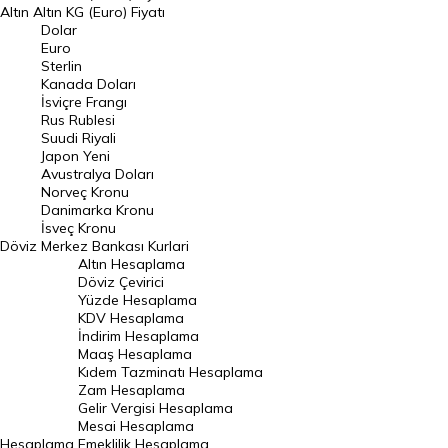
Altın
Altın KG (Euro) Fiyatı
Euro Kuru
Dolar
Euro
Pound Kuru
Sterlin
Kanada Doları
Frank Kuru
İsviçre Frangı
Riyal Kuru
Rus Rublesi
Suudi Riyali
Avustralya Doları
Japon Yeni
Avustralya Doları
Danimarka Kronu Kuru
Norveç Kronu
Danimarka Kronu
Kanada Doları Kuru
İsveç Kronu
Döviz
Merkez Bankası Kurlari
Norveç Kronu Kuru
Altın Hesaplama
İsveç Kronu Kuru
Döviz Çevirici
Yüzde Hesaplama
Japon Yeni Kuru
KDV Hesaplama
İndirim Hesaplama
Serbest Piyasa Döviz Kurları
Maaş Hesaplama
Kıdem Tazminatı Hesaplama
Merkez Bankası Döviz Kurları
Zam Hesaplama
Gelir Vergisi Hesaplama
ALTIN
Mesai Hesaplama
Hesaplama
Emeklilik Hesaplama