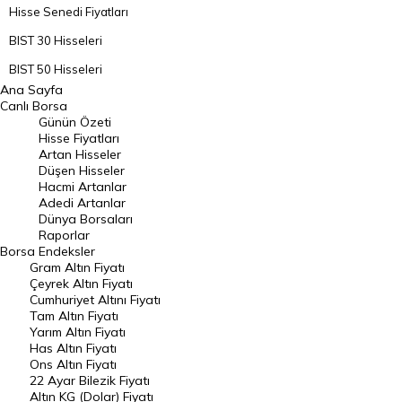
Hisse Senedi Fiyatları
BIST 30 Hisseleri
BIST 50 Hisseleri
Ana Sayfa
BIST 100 Hisseleri
Canlı Borsa
Günün Özeti
En Çok Artan Hisseler
Hisse Fiyatları
Artan Hisseler
En Çok Düşen Hisseler
Düşen Hisseler
Hacmi Artanlar
Hacmi Artanlar
Adedi Artanlar
Geçmiş Kapanışlar
Dünya Borsaları
Raporlar
Dünya Borsaları
Borsa
Endeksler
Gram Altın Fiyatı
Raporlar
Çeyrek Altın Fiyatı
Endeksler
Cumhuriyet Altını Fiyatı
Tam Altın Fiyatı
Yarım Altın Fiyatı
DÖVİZ
Has Altın Fiyatı
Ons Altın Fiyatı
Döviz Kuru
22 Ayar Bilezik Fiyatı
Dolar Kuru
Altın KG (Dolar) Fiyatı