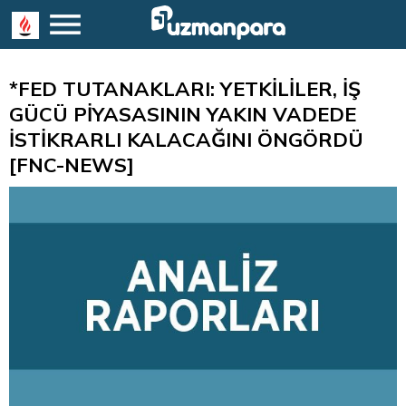
*FED TUTANAKLARI: YETKİLİLER, İŞ
GÜCÜ PİYASASININ YAKIN VADEDE
İSTİKRARLI KALACAĞINI ÖNGÖRDÜ
[FNC-NEWS]