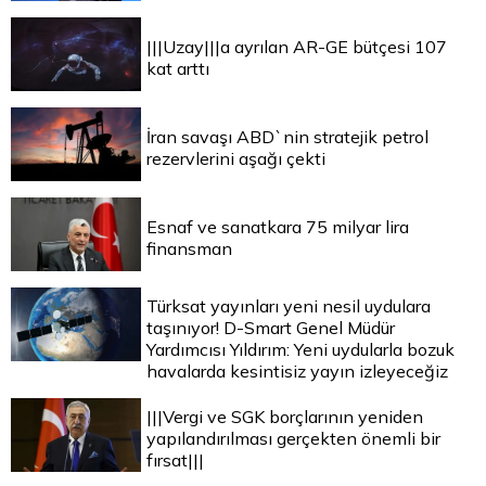
|||Uzay|||a ayrılan AR-GE bütçesi 107
kat arttı
İran savaşı ABD`nin stratejik petrol
rezervlerini aşağı çekti
Esnaf ve sanatkara 75 milyar lira
finansman
Türksat yayınları yeni nesil uydulara
taşınıyor! D-Smart Genel Müdür
Yardımcısı Yıldırım: Yeni uydularla bozuk
havalarda kesintisiz yayın izleyeceğiz
|||Vergi ve SGK borçlarının yeniden
yapılandırılması gerçekten önemli bir
fırsat|||