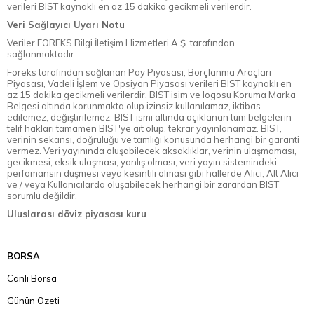
verileri BIST kaynaklı en az 15 dakika gecikmeli verilerdir.
Veri Sağlayıcı Uyarı Notu
Veriler FOREKS Bilgi İletişim Hizmetleri A.Ş. tarafından
sağlanmaktadır.
Foreks tarafından sağlanan Pay Piyasası, Borçlanma Araçları
Piyasası, Vadeli İşlem ve Opsiyon Piyasası verileri BIST kaynaklı en
az 15 dakika gecikmeli verilerdir. BIST isim ve logosu Koruma Marka
Belgesi altında korunmakta olup izinsiz kullanılamaz, iktibas
edilemez, değiştirilemez. BIST ismi altında açıklanan tüm belgelerin
telif hakları tamamen BIST'ye ait olup, tekrar yayınlanamaz. BIST,
verinin sekansı, doğruluğu ve tamlığı konusunda herhangi bir garanti
vermez. Veri yayınında oluşabilecek aksaklıklar, verinin ulaşmaması,
gecikmesi, eksik ulaşması, yanlış olması, veri yayın sistemindeki
perfomansın düşmesi veya kesintili olması gibi hallerde Alıcı, Alt Alıcı
ve / veya Kullanıcılarda oluşabilecek herhangi bir zarardan BIST
sorumlu değildir.
Uluslarası döviz piyasası kuru
BORSA
Canlı Borsa
Günün Özeti