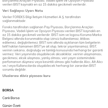
Borçlanma Araçları Piyasası, Vadeli İşlem ve Opsiyon Piyasası
verileri BIST kaynaklı en az 15 dakika gecikmeli verilerdir.
Veri Sağlayıcı Uyarı Notu
Veriler FOREKS Bilgi İletişim Hizmetleri A.Ş. tarafından
sağlanmaktadır.
Foreks tarafından sağlanan Pay Piyasası, Borçlanma Araçları
Piyasası, Vadeli İşlem ve Opsiyon Piyasası verileri BIST kaynaklı en
az 15 dakika gecikmeli verilerdir. BIST isim ve logosu Koruma Marka
Belgesi altında korunmakta olup izinsiz kullanılamaz, iktibas
edilemez, değiştirilemez. BIST ismi altında açıklanan tüm belgelerin
telif hakları tamamen BIST'ye ait olup, tekrar yayınlanamaz. BIST,
verinin sekansı, doğruluğu ve tamlığı konusunda herhangi bir garanti
vermez. Veri yayınında oluşabilecek aksaklıklar, verinin ulaşmaması,
gecikmesi, eksik ulaşması, yanlış olması, veri yayın sistemindeki
perfomansın düşmesi veya kesintili olması gibi hallerde Alıcı, Alt Alıcı
ve / veya Kullanıcılarda oluşabilecek herhangi bir zarardan BIST
sorumlu değildir.
Uluslarası döviz piyasası kuru
BORSA
Canlı Borsa
Günün Özeti