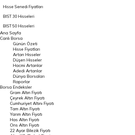
Hisse Senedi Fiyatları
BIST 30 Hisseleri
BIST 50 Hisseleri
Ana Sayfa
BIST 100 Hisseleri
Canlı Borsa
Günün Özeti
En Çok Artan Hisseler
Hisse Fiyatları
Artan Hisseler
En Çok Düşen Hisseler
Düşen Hisseler
Hacmi Artanlar
Hacmi Artanlar
Adedi Artanlar
Geçmiş Kapanışlar
Dünya Borsaları
Raporlar
Dünya Borsaları
Borsa
Endeksler
Gram Altın Fiyatı
Raporlar
Çeyrek Altın Fiyatı
Endeksler
Cumhuriyet Altını Fiyatı
Tam Altın Fiyatı
Yarım Altın Fiyatı
DÖVİZ
Has Altın Fiyatı
Ons Altın Fiyatı
Döviz Kuru
22 Ayar Bilezik Fiyatı
Dolar Kuru