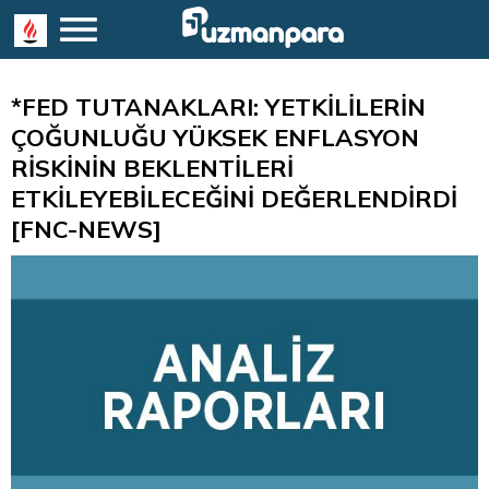
*FED TUTANAKLARI: YETKİLİLERİN
ÇOĞUNLUĞU YÜKSEK ENFLASYON
RİSKİNİN BEKLENTİLERİ
ETKİLEYEBİLECEĞİNİ DEĞERLENDİRDİ
[FNC-NEWS]