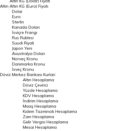
Altın KG (Dolar) Fiyatı
Altın
Altın KG (Euro) Fiyatı
Euro Kuru
Dolar
Euro
Pound Kuru
Sterlin
Kanada Doları
Frank Kuru
İsviçre Frangı
Riyal Kuru
Rus Rublesi
Suudi Riyali
Avustralya Doları
Japon Yeni
Avustralya Doları
Danimarka Kronu Kuru
Norveç Kronu
Danimarka Kronu
Kanada Doları Kuru
İsveç Kronu
Döviz
Merkez Bankası Kurlari
Norveç Kronu Kuru
Altın Hesaplama
İsveç Kronu Kuru
Döviz Çevirici
Yüzde Hesaplama
Japon Yeni Kuru
KDV Hesaplama
İndirim Hesaplama
Serbest Piyasa Döviz Kurları
Maaş Hesaplama
Kıdem Tazminatı Hesaplama
Merkez Bankası Döviz Kurları
Zam Hesaplama
Gelir Vergisi Hesaplama
ALTIN
Mesai Hesaplama