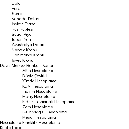
Euro Kuru
Dolar
Euro
Pound Kuru
Sterlin
Kanada Doları
Frank Kuru
İsviçre Frangı
Riyal Kuru
Rus Rublesi
Suudi Riyali
Avustralya Doları
Japon Yeni
Avustralya Doları
Danimarka Kronu Kuru
Norveç Kronu
Danimarka Kronu
Kanada Doları Kuru
İsveç Kronu
Döviz
Merkez Bankası Kurlari
Norveç Kronu Kuru
Altın Hesaplama
İsveç Kronu Kuru
Döviz Çevirici
Yüzde Hesaplama
Japon Yeni Kuru
KDV Hesaplama
İndirim Hesaplama
Serbest Piyasa Döviz Kurları
Maaş Hesaplama
Kıdem Tazminatı Hesaplama
Merkez Bankası Döviz Kurları
Zam Hesaplama
Gelir Vergisi Hesaplama
ALTIN
Mesai Hesaplama
Hesaplama
Emeklilik Hesaplama
Altın Fiyatları
Kripto Para