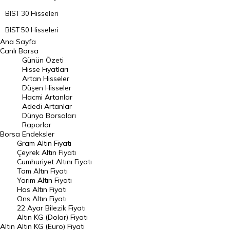
BIST 30 Hisseleri
BIST 50 Hisseleri
Ana Sayfa
BIST 100 Hisseleri
Canlı Borsa
Günün Özeti
En Çok Artan Hisseler
Hisse Fiyatları
Artan Hisseler
En Çok Düşen Hisseler
Düşen Hisseler
Hacmi Artanlar
Hacmi Artanlar
Adedi Artanlar
Geçmiş Kapanışlar
Dünya Borsaları
Raporlar
Dünya Borsaları
Borsa
Endeksler
Gram Altın Fiyatı
Raporlar
Çeyrek Altın Fiyatı
Endeksler
Cumhuriyet Altını Fiyatı
Tam Altın Fiyatı
Yarım Altın Fiyatı
DÖVİZ
Has Altın Fiyatı
Ons Altın Fiyatı
Döviz Kuru
22 Ayar Bilezik Fiyatı
Dolar Kuru
Altın KG (Dolar) Fiyatı
Altın
Altın KG (Euro) Fiyatı