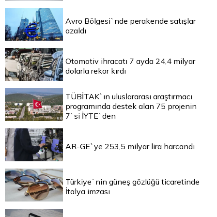
Avro Bölgesi`nde perakende satışlar
azaldı
Otomotiv ihracatı 7 ayda 24,4 milyar
dolarla rekor kırdı
TÜBİTAK`ın uluslararası araştırmacı
programında destek alan 75 projenin
7`si İYTE`den
AR-GE`ye 253,5 milyar lira harcandı
Türkiye`nin güneş gözlüğü ticaretinde
İtalya imzası