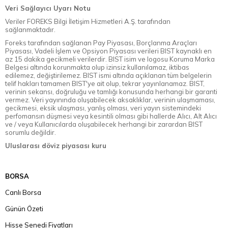
Veri Sağlayıcı Uyarı Notu
Veriler FOREKS Bilgi İletişim Hizmetleri A.Ş. tarafından
sağlanmaktadır.
Foreks tarafından sağlanan Pay Piyasası, Borçlanma Araçları
Piyasası, Vadeli İşlem ve Opsiyon Piyasası verileri BIST kaynaklı en
az 15 dakika gecikmeli verilerdir. BIST isim ve logosu Koruma Marka
Belgesi altında korunmakta olup izinsiz kullanılamaz, iktibas
edilemez, değiştirilemez. BIST ismi altında açıklanan tüm belgelerin
telif hakları tamamen BIST'ye ait olup, tekrar yayınlanamaz. BIST,
verinin sekansı, doğruluğu ve tamlığı konusunda herhangi bir garanti
vermez. Veri yayınında oluşabilecek aksaklıklar, verinin ulaşmaması,
gecikmesi, eksik ulaşması, yanlış olması, veri yayın sistemindeki
perfomansın düşmesi veya kesintili olması gibi hallerde Alıcı, Alt Alıcı
ve / veya Kullanıcılarda oluşabilecek herhangi bir zarardan BIST
sorumlu değildir.
Uluslarası döviz piyasası kuru
BORSA
Canlı Borsa
Günün Özeti
Hisse Senedi Fiyatları