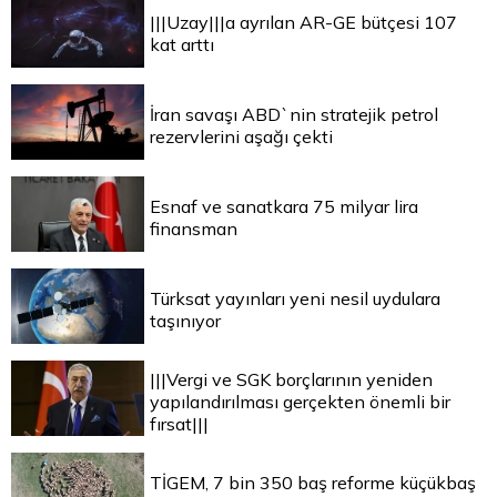
|||Uzay|||a ayrılan AR-GE bütçesi 107
kat arttı
İran savaşı ABD`nin stratejik petrol
rezervlerini aşağı çekti
Esnaf ve sanatkara 75 milyar lira
finansman
Türksat yayınları yeni nesil uydulara
taşınıyor
|||Vergi ve SGK borçlarının yeniden
yapılandırılması gerçekten önemli bir
fırsat|||
TİGEM, 7 bin 350 baş reforme küçükbaş