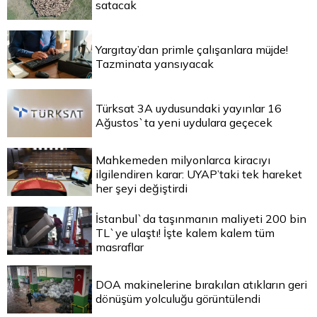
satacak
Yargıtay’dan primle çalışanlara müjde!
Tazminata yansıyacak
Türksat 3A uydusundaki yayınlar 16
Ağustos`ta yeni uydulara geçecek
Mahkemeden milyonlarca kiracıyı
ilgilendiren karar: UYAP’taki tek hareket
her şeyi değiştirdi
İstanbul`da taşınmanın maliyeti 200 bin
TL`ye ulaştı! İşte kalem kalem tüm
masraflar
DOA makinelerine bırakılan atıkların geri
dönüşüm yolculuğu görüntülendi