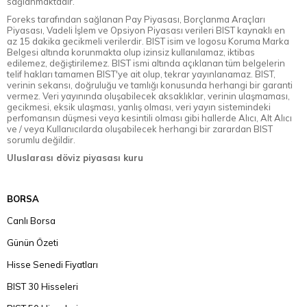
sağlanmaktadır.
Foreks tarafından sağlanan Pay Piyasası, Borçlanma Araçları
Piyasası, Vadeli İşlem ve Opsiyon Piyasası verileri BIST kaynaklı en
az 15 dakika gecikmeli verilerdir. BIST isim ve logosu Koruma Marka
Belgesi altında korunmakta olup izinsiz kullanılamaz, iktibas
edilemez, değiştirilemez. BIST ismi altında açıklanan tüm belgelerin
telif hakları tamamen BIST'ye ait olup, tekrar yayınlanamaz. BIST,
verinin sekansı, doğruluğu ve tamlığı konusunda herhangi bir garanti
vermez. Veri yayınında oluşabilecek aksaklıklar, verinin ulaşmaması,
gecikmesi, eksik ulaşması, yanlış olması, veri yayın sistemindeki
perfomansın düşmesi veya kesintili olması gibi hallerde Alıcı, Alt Alıcı
ve / veya Kullanıcılarda oluşabilecek herhangi bir zarardan BIST
sorumlu değildir.
Uluslarası döviz piyasası kuru
BORSA
Canlı Borsa
Günün Özeti
Hisse Senedi Fiyatları
BIST 30 Hisseleri