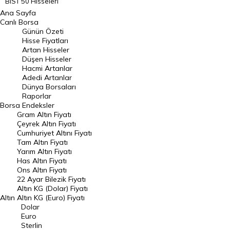
BIST 50 Hisseleri
Ana Sayfa
BIST 100 Hisseleri
Canlı Borsa
Günün Özeti
En Çok Artan Hisseler
Hisse Fiyatları
Artan Hisseler
En Çok Düşen Hisseler
Düşen Hisseler
Hacmi Artanlar
Hacmi Artanlar
Adedi Artanlar
Geçmiş Kapanışlar
Dünya Borsaları
Raporlar
Dünya Borsaları
Borsa
Endeksler
Gram Altın Fiyatı
Raporlar
Çeyrek Altın Fiyatı
Endeksler
Cumhuriyet Altını Fiyatı
Tam Altın Fiyatı
Yarım Altın Fiyatı
DÖVİZ
Has Altın Fiyatı
Ons Altın Fiyatı
Döviz Kuru
22 Ayar Bilezik Fiyatı
Dolar Kuru
Altın KG (Dolar) Fiyatı
Altın
Altın KG (Euro) Fiyatı
Euro Kuru
Dolar
Euro
Pound Kuru
Sterlin