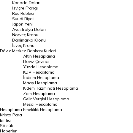
Kanada Doları
Frank Kuru
İsviçre Frangı
Riyal Kuru
Rus Rublesi
Suudi Riyali
Avustralya Doları
Japon Yeni
Avustralya Doları
Danimarka Kronu Kuru
Norveç Kronu
Danimarka Kronu
Kanada Doları Kuru
İsveç Kronu
Döviz
Merkez Bankası Kurlari
Norveç Kronu Kuru
Altın Hesaplama
İsveç Kronu Kuru
Döviz Çevirici
Yüzde Hesaplama
Japon Yeni Kuru
KDV Hesaplama
İndirim Hesaplama
Serbest Piyasa Döviz Kurları
Maaş Hesaplama
Kıdem Tazminatı Hesaplama
Merkez Bankası Döviz Kurları
Zam Hesaplama
Gelir Vergisi Hesaplama
ALTIN
Mesai Hesaplama
Hesaplama
Emeklilik Hesaplama
Altın Fiyatları
Kripto Para
Emtia
Gram Altın Fiyatı
Sözlük
Çeyrek Altın Fiyatı
Haberler