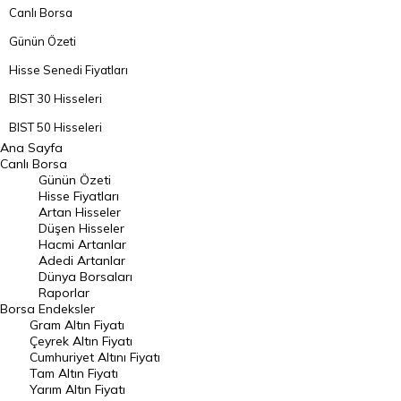
Canlı Borsa
Günün Özeti
Hisse Senedi Fiyatları
BIST 30 Hisseleri
BIST 50 Hisseleri
Ana Sayfa
BIST 100 Hisseleri
Canlı Borsa
Günün Özeti
En Çok Artan Hisseler
Hisse Fiyatları
Artan Hisseler
En Çok Düşen Hisseler
Düşen Hisseler
Hacmi Artanlar
Hacmi Artanlar
Adedi Artanlar
Geçmiş Kapanışlar
Dünya Borsaları
Raporlar
Dünya Borsaları
Borsa
Endeksler
Gram Altın Fiyatı
Raporlar
Çeyrek Altın Fiyatı
Endeksler
Cumhuriyet Altını Fiyatı
Tam Altın Fiyatı
Yarım Altın Fiyatı
DÖVİZ