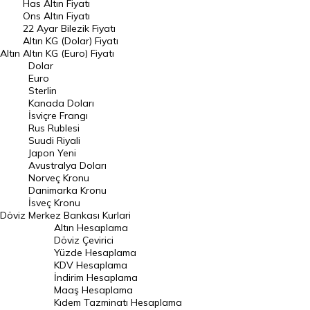
Has Altın Fiyatı
Ons Altın Fiyatı
Döviz Kuru
22 Ayar Bilezik Fiyatı
Dolar Kuru
Altın KG (Dolar) Fiyatı
Altın
Altın KG (Euro) Fiyatı
Euro Kuru
Dolar
Euro
Pound Kuru
Sterlin
Kanada Doları
Frank Kuru
İsviçre Frangı
Riyal Kuru
Rus Rublesi
Suudi Riyali
Avustralya Doları
Japon Yeni
Avustralya Doları
Danimarka Kronu Kuru
Norveç Kronu
Danimarka Kronu
Kanada Doları Kuru
İsveç Kronu
Döviz
Merkez Bankası Kurlari
Norveç Kronu Kuru
Altın Hesaplama
İsveç Kronu Kuru
Döviz Çevirici
Yüzde Hesaplama
Japon Yeni Kuru
KDV Hesaplama
İndirim Hesaplama
Serbest Piyasa Döviz Kurları
Maaş Hesaplama
Kıdem Tazminatı Hesaplama
Merkez Bankası Döviz Kurları