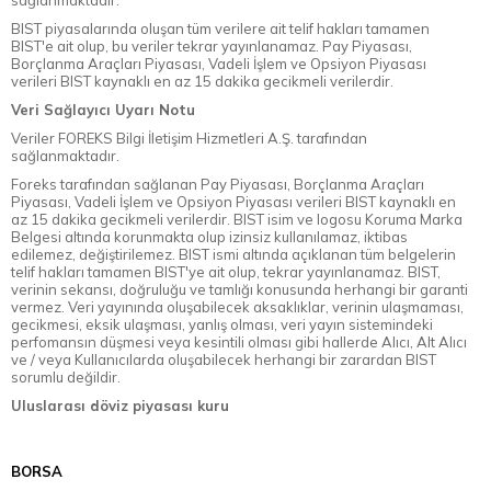
BIST piyasalarında oluşan tüm verilere ait telif hakları tamamen
BIST'e ait olup, bu veriler tekrar yayınlanamaz. Pay Piyasası,
Borçlanma Araçları Piyasası, Vadeli İşlem ve Opsiyon Piyasası
verileri BIST kaynaklı en az 15 dakika gecikmeli verilerdir.
Veri Sağlayıcı Uyarı Notu
Veriler FOREKS Bilgi İletişim Hizmetleri A.Ş. tarafından
sağlanmaktadır.
Foreks tarafından sağlanan Pay Piyasası, Borçlanma Araçları
Piyasası, Vadeli İşlem ve Opsiyon Piyasası verileri BIST kaynaklı en
az 15 dakika gecikmeli verilerdir. BIST isim ve logosu Koruma Marka
Belgesi altında korunmakta olup izinsiz kullanılamaz, iktibas
edilemez, değiştirilemez. BIST ismi altında açıklanan tüm belgelerin
telif hakları tamamen BIST'ye ait olup, tekrar yayınlanamaz. BIST,
verinin sekansı, doğruluğu ve tamlığı konusunda herhangi bir garanti
vermez. Veri yayınında oluşabilecek aksaklıklar, verinin ulaşmaması,
gecikmesi, eksik ulaşması, yanlış olması, veri yayın sistemindeki
perfomansın düşmesi veya kesintili olması gibi hallerde Alıcı, Alt Alıcı
ve / veya Kullanıcılarda oluşabilecek herhangi bir zarardan BIST
sorumlu değildir.
Uluslarası döviz piyasası kuru
BORSA