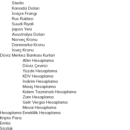
Sterlin
Kanada Doları
Frank Kuru
İsviçre Frangı
Riyal Kuru
Rus Rublesi
Suudi Riyali
Avustralya Doları
Japon Yeni
Avustralya Doları
Danimarka Kronu Kuru
Norveç Kronu
Danimarka Kronu
Kanada Doları Kuru
İsveç Kronu
Döviz
Merkez Bankası Kurlari
Norveç Kronu Kuru
Altın Hesaplama
İsveç Kronu Kuru
Döviz Çevirici
Yüzde Hesaplama
Japon Yeni Kuru
KDV Hesaplama
İndirim Hesaplama
Serbest Piyasa Döviz Kurları
Maaş Hesaplama
Kıdem Tazminatı Hesaplama
Merkez Bankası Döviz Kurları
Zam Hesaplama
Gelir Vergisi Hesaplama
ALTIN
Mesai Hesaplama
Hesaplama
Emeklilik Hesaplama
Altın Fiyatları
Kripto Para
Emtia
Gram Altın Fiyatı
Sözlük