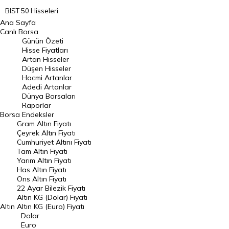
BIST 50 Hisseleri
Ana Sayfa
BIST 100 Hisseleri
Canlı Borsa
Günün Özeti
En Çok Artan Hisseler
Hisse Fiyatları
Artan Hisseler
En Çok Düşen Hisseler
Düşen Hisseler
Hacmi Artanlar
Hacmi Artanlar
Adedi Artanlar
Geçmiş Kapanışlar
Dünya Borsaları
Raporlar
Dünya Borsaları
Borsa
Endeksler
Gram Altın Fiyatı
Raporlar
Çeyrek Altın Fiyatı
Endeksler
Cumhuriyet Altını Fiyatı
Tam Altın Fiyatı
Yarım Altın Fiyatı
DÖVİZ
Has Altın Fiyatı
Ons Altın Fiyatı
Döviz Kuru
22 Ayar Bilezik Fiyatı
Dolar Kuru
Altın KG (Dolar) Fiyatı
Altın
Altın KG (Euro) Fiyatı
Euro Kuru
Dolar
Euro
Pound Kuru