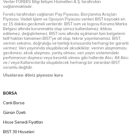
Veriler FOREKS Bilgi İletişim Hizmetleri A.Ş. tarafından
sağlanmaktadır.
Foreks tarafından sağlanan Pay Piyasası, Borçlanma Araçları
Piyasası, Vadeli İşlem ve Opsiyon Piyasası verileri BIST kaynaklı en
az 15 dakika gecikmeli verilerdir. BIST isim ve logosu Koruma Marka
Belgesi altında korunmakta olup izinsiz kullanılamaz, iktibas
edilemez, değiştirilemez. BIST ismi altında açıklanan tüm belgelerin
telif hakları tamamen BIST'ye ait olup, tekrar yayınlanamaz. BIST,
verinin sekansı, doğruluğu ve tamlığı konusunda herhangi bir garanti
vermez. Veri yayınında oluşabilecek aksaklıklar, verinin ulaşmaması,
gecikmesi, eksik ulaşması, yanlış olması, veri yayın sistemindeki
perfomansın düşmesi veya kesintili olması gibi hallerde Alıcı, Alt Alıcı
ve / veya Kullanıcılarda oluşabilecek herhangi bir zarardan BIST
sorumlu değildir.
Uluslarası döviz piyasası kuru
BORSA
Canlı Borsa
Günün Özeti
Hisse Senedi Fiyatları
BIST 30 Hisseleri