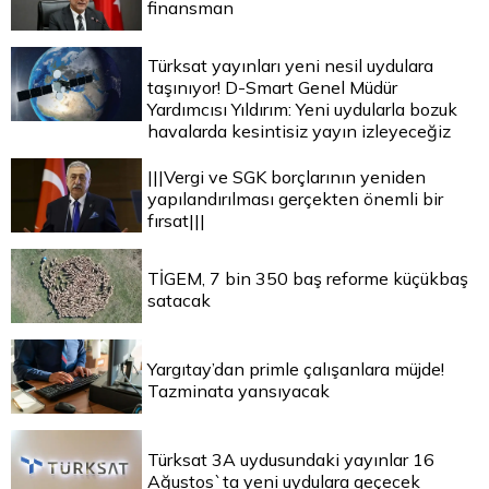
finansman
Türksat yayınları yeni nesil uydulara
taşınıyor! D-Smart Genel Müdür
Yardımcısı Yıldırım: Yeni uydularla bozuk
havalarda kesintisiz yayın izleyeceğiz
|||Vergi ve SGK borçlarının yeniden
yapılandırılması gerçekten önemli bir
fırsat|||
TİGEM, 7 bin 350 baş reforme küçükbaş
satacak
Yargıtay’dan primle çalışanlara müjde!
Tazminata yansıyacak
Türksat 3A uydusundaki yayınlar 16
Ağustos`ta yeni uydulara geçecek