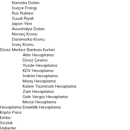
Kanada Doları
Frank Kuru
İsviçre Frangı
Riyal Kuru
Rus Rublesi
Suudi Riyali
Avustralya Doları
Japon Yeni
Avustralya Doları
Danimarka Kronu Kuru
Norveç Kronu
Danimarka Kronu
Kanada Doları Kuru
İsveç Kronu
Döviz
Merkez Bankası Kurlari
Norveç Kronu Kuru
Altın Hesaplama
İsveç Kronu Kuru
Döviz Çevirici
Yüzde Hesaplama
Japon Yeni Kuru
KDV Hesaplama
İndirim Hesaplama
Serbest Piyasa Döviz Kurları
Maaş Hesaplama
Kıdem Tazminatı Hesaplama
Merkez Bankası Döviz Kurları
Zam Hesaplama
Gelir Vergisi Hesaplama
ALTIN
Mesai Hesaplama
Hesaplama
Emeklilik Hesaplama
Altın Fiyatları
Kripto Para
Emtia
Gram Altın Fiyatı
Sözlük
Çeyrek Altın Fiyatı
Haberler