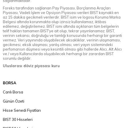
sağlanmaktadır.
Foreks tarafından sağlanan Pay Piyasası, Borçlanma Araçları
Piyasası, Vadeli İşlem ve Opsiyon Piyasası verileri BIST kaynaklı en
az 15 dakika gecikmeli verilerdir. BIST isim ve logosu Koruma Marka
Belgesi altında korunmakta olup izinsiz kullanılamaz, iktibas
edilemez, değiştirilemez. BIST ismi altında açıklanan tüm belgelerin
telif hakları tamamen BIST'ye ait olup, tekrar yayınlanamaz. BIST,
verinin sekansı, doğruluğu ve tamlığı konusunda herhangi bir garanti
vermez. Veri yayınında oluşabilecek aksaklıklar, verinin ulaşmaması,
gecikmesi, eksik ulaşması, yanlış olması, veri yayın sistemindeki
perfomansın düşmesi veya kesintili olması gibi hallerde Alıcı, Alt Alıcı
ve / veya Kullanıcılarda oluşabilecek herhangi bir zarardan BIST
sorumlu değildir.
Uluslarası döviz piyasası kuru
BORSA
Canlı Borsa
Günün Özeti
Hisse Senedi Fiyatları
BIST 30 Hisseleri