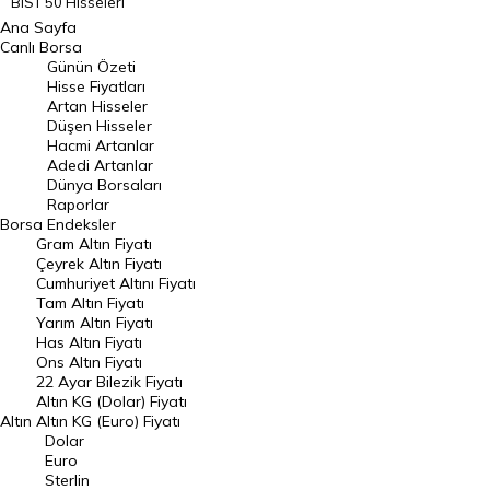
BIST 50 Hisseleri
Ana Sayfa
BIST 100 Hisseleri
Canlı Borsa
Günün Özeti
En Çok Artan Hisseler
Hisse Fiyatları
Artan Hisseler
En Çok Düşen Hisseler
Düşen Hisseler
Hacmi Artanlar
Hacmi Artanlar
Adedi Artanlar
Geçmiş Kapanışlar
Dünya Borsaları
Raporlar
Dünya Borsaları
Borsa
Endeksler
Gram Altın Fiyatı
Raporlar
Çeyrek Altın Fiyatı
Endeksler
Cumhuriyet Altını Fiyatı
Tam Altın Fiyatı
Yarım Altın Fiyatı
DÖVİZ
Has Altın Fiyatı
Ons Altın Fiyatı
Döviz Kuru
22 Ayar Bilezik Fiyatı
Dolar Kuru
Altın KG (Dolar) Fiyatı
Altın
Altın KG (Euro) Fiyatı
Euro Kuru
Dolar
Euro
Pound Kuru
Sterlin