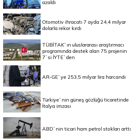
azaldı
Otomotiv ihracatı 7 ayda 24,4 milyar
dolarla rekor kırdı
TÜBİTAK`ın uluslararası araştırmacı
programında destek alan 75 projenin
7`si İYTE`den
AR-GE`ye 253,5 milyar lira harcandı
Türkiye`nin güneş gözlüğü ticaretinde
İtalya imzası
ABD`nin ticari ham petrol stokları arttı