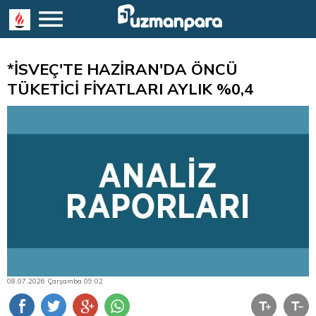
*İSVEÇ'TE HAZİRAN'DA ÖNCÜ
TÜKETİCİ FİYATLARI AYLIK %0,4
08.07.2026 Çarşamba 09:02