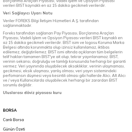
Borçlanma Araçları Piyasası, Vadeli İşlem ve Opsiyon Piyasası
verileri BIST kaynaklı en az 15 dakika gecikmeli verilerdir.
Veri Sağlayıcı Uyarı Notu
Veriler FOREKS Bilgi İletişim Hizmetleri A.Ş. tarafından
sağlanmaktadır.
Foreks tarafından sağlanan Pay Piyasası, Borçlanma Araçları
Piyasası, Vadeli İşlem ve Opsiyon Piyasası verileri BIST kaynaklı en
az 15 dakika gecikmeli verilerdir. BIST isim ve logosu Koruma Marka
Belgesi altında korunmakta olup izinsiz kullanılamaz, iktibas
edilemez, değiştirilemez. BIST ismi altında açıklanan tüm belgelerin
telif hakları tamamen BIST'ye ait olup, tekrar yayınlanamaz. BIST,
verinin sekansı, doğruluğu ve tamlığı konusunda herhangi bir garanti
vermez. Veri yayınında oluşabilecek aksaklıklar, verinin ulaşmaması,
gecikmesi, eksik ulaşması, yanlış olması, veri yayın sistemindeki
perfomansın düşmesi veya kesintili olması gibi hallerde Alıcı, Alt Alıcı
ve / veya Kullanıcılarda oluşabilecek herhangi bir zarardan BIST
sorumlu değildir.
Uluslarası döviz piyasası kuru
BORSA
Canlı Borsa
Günün Özeti