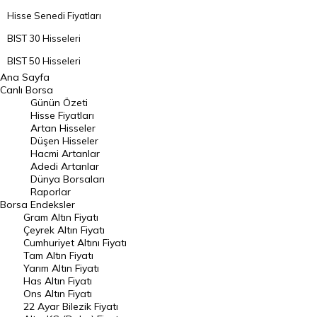
Hisse Senedi Fiyatları
BIST 30 Hisseleri
BIST 50 Hisseleri
Ana Sayfa
BIST 100 Hisseleri
Canlı Borsa
Günün Özeti
En Çok Artan Hisseler
Hisse Fiyatları
Artan Hisseler
En Çok Düşen Hisseler
Düşen Hisseler
Hacmi Artanlar
Hacmi Artanlar
Adedi Artanlar
Geçmiş Kapanışlar
Dünya Borsaları
Raporlar
Dünya Borsaları
Borsa
Endeksler
Gram Altın Fiyatı
Raporlar
Çeyrek Altın Fiyatı
Endeksler
Cumhuriyet Altını Fiyatı
Tam Altın Fiyatı
Yarım Altın Fiyatı
DÖVİZ
Has Altın Fiyatı
Ons Altın Fiyatı
Döviz Kuru
22 Ayar Bilezik Fiyatı
Dolar Kuru