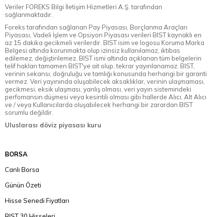
Veriler FOREKS Bilgi İletişim Hizmetleri A.Ş. tarafından
sağlanmaktadır.
Foreks tarafından sağlanan Pay Piyasası, Borçlanma Araçları
Piyasası, Vadeli İşlem ve Opsiyon Piyasası verileri BIST kaynaklı en
az 15 dakika gecikmeli verilerdir. BIST isim ve logosu Koruma Marka
Belgesi altında korunmakta olup izinsiz kullanılamaz, iktibas
edilemez, değiştirilemez. BIST ismi altında açıklanan tüm belgelerin
telif hakları tamamen BIST'ye ait olup, tekrar yayınlanamaz. BIST,
verinin sekansı, doğruluğu ve tamlığı konusunda herhangi bir garanti
vermez. Veri yayınında oluşabilecek aksaklıklar, verinin ulaşmaması,
gecikmesi, eksik ulaşması, yanlış olması, veri yayın sistemindeki
perfomansın düşmesi veya kesintili olması gibi hallerde Alıcı, Alt Alıcı
ve / veya Kullanıcılarda oluşabilecek herhangi bir zarardan BIST
sorumlu değildir.
Uluslarası döviz piyasası kuru
BORSA
Canlı Borsa
Günün Özeti
Hisse Senedi Fiyatları
BIST 30 Hisseleri