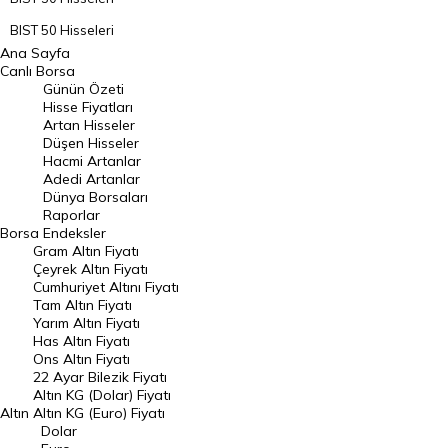
BIST 50 Hisseleri
Ana Sayfa
BIST 100 Hisseleri
Canlı Borsa
Günün Özeti
En Çok Artan Hisseler
Hisse Fiyatları
Artan Hisseler
En Çok Düşen Hisseler
Düşen Hisseler
Hacmi Artanlar
Hacmi Artanlar
Adedi Artanlar
Geçmiş Kapanışlar
Dünya Borsaları
Raporlar
Dünya Borsaları
Borsa
Endeksler
Gram Altın Fiyatı
Raporlar
Çeyrek Altın Fiyatı
Endeksler
Cumhuriyet Altını Fiyatı
Tam Altın Fiyatı
Yarım Altın Fiyatı
DÖVİZ
Has Altın Fiyatı
Ons Altın Fiyatı
Döviz Kuru
22 Ayar Bilezik Fiyatı
Dolar Kuru
Altın KG (Dolar) Fiyatı
Altın
Altın KG (Euro) Fiyatı
Euro Kuru
Dolar