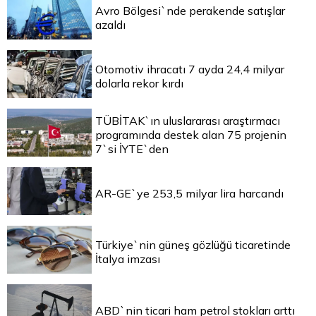
Avro Bölgesi`nde perakende satışlar
azaldı
Otomotiv ihracatı 7 ayda 24,4 milyar
dolarla rekor kırdı
TÜBİTAK`ın uluslararası araştırmacı
programında destek alan 75 projenin
7`si İYTE`den
AR-GE`ye 253,5 milyar lira harcandı
Türkiye`nin güneş gözlüğü ticaretinde
İtalya imzası
ABD`nin ticari ham petrol stokları arttı