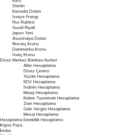
Euro
Pound Kuru
Sterlin
Kanada Doları
Frank Kuru
İsviçre Frangı
Riyal Kuru
Rus Rublesi
Suudi Riyali
Avustralya Doları
Japon Yeni
Avustralya Doları
Danimarka Kronu Kuru
Norveç Kronu
Danimarka Kronu
Kanada Doları Kuru
İsveç Kronu
Döviz
Merkez Bankası Kurlari
Norveç Kronu Kuru
Altın Hesaplama
İsveç Kronu Kuru
Döviz Çevirici
Yüzde Hesaplama
Japon Yeni Kuru
KDV Hesaplama
İndirim Hesaplama
Serbest Piyasa Döviz Kurları
Maaş Hesaplama
Kıdem Tazminatı Hesaplama
Merkez Bankası Döviz Kurları
Zam Hesaplama
Gelir Vergisi Hesaplama
ALTIN
Mesai Hesaplama
Hesaplama
Emeklilik Hesaplama
Altın Fiyatları
Kripto Para
Emtia
Gram Altın Fiyatı