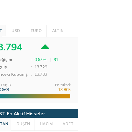
T
USD
EURO
ALTIN
3.794
eğişim
:
0,67%
|
91
ılış
:
13.729
nceki Kapanış
: 13.703
 Düşük
En Yüksek
3.668
13.805
ST En Aktif Hisseler
TAN
DÜŞEN
HACİM
ADET