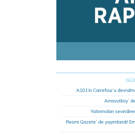
GÜ
A101’in Carrefour’u devralma
Arnavutköy`de 
Yatırımcıları sevindire
Resmi Gazete`de yayımlandı! Emlak