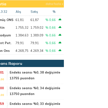
tia
daha fazla
13:32
Alış
Satış
%
müş ONS
61,81
61,87
% 0,66
tin
1.755,32
1.759,02
% 0,66
ladyum
1.384,63
1.389,09
% 0,66
nt Pet.
79,91
79,91
% 0,66
ın Ons
4.268,75
4.269,34
% 0,66
ans Raporu
:01
Endeks seansı %0, 38 değişimle
13755 puandan
100
:00
Endeks seansı %0, 34 değişimle
13750 puandan
100
:59
Endeks seansı %0, 33 değişimle