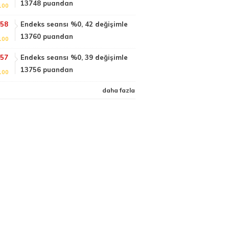
13748 puandan
100
:58
Endeks seansı %0, 42 değişimle
13760 puandan
100
:57
Endeks seansı %0, 39 değişimle
13756 puandan
100
daha fazla