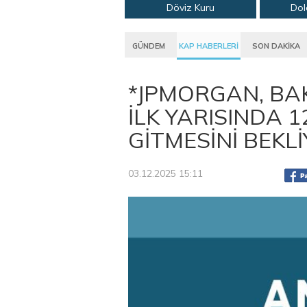
Döviz Kuru
Dol
GÜNDEM
KAP HABERLERİ
SON DAKİKA
*JPMORGAN, BAKI
İLK YARISINDA 
GİTMESİNİ BEKL
03.12.2025 15:11