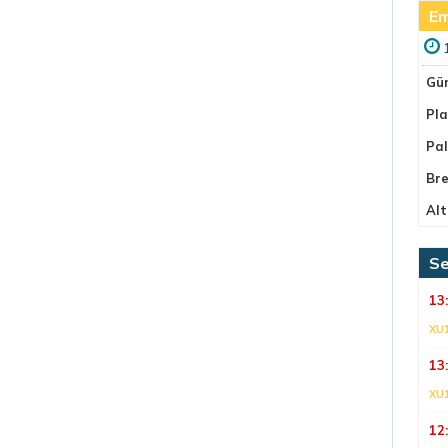
Em
Gü
Pla
Pa
Bre
Alt
Se
13
XU
13
XU
12