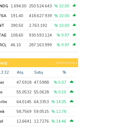
NDG
1.694,00
250.524.643
% 10,00
FSA
191,40
418.627.939
% 10,00
NT
390,50
2.763.192
% 10,00
TAE
108,60
930.593.124
% 9,97
RCL
46,10
287.163.999
% 9,97
viz
daha fazla
13:32
Alış
Satış
%
lar
47,5918
47,5988
% 0,07
ro
55,0532
55,0628
% 0,10
rlin
64,0145
64,3353
% 14,05
ank
58,7569
59,0515
% 12,78
al
12,6641
12,7276
% 14,46