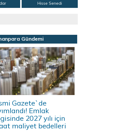
adar
Hisse Senedi
manpara Gündemi
smi Gazete`de
yımlandı! Emlak
gisinde 2027 yılı için
aat maliyet bedelleri