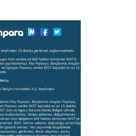
s tarafından 15 dakika gecikmeli sağlanmaktadır.
uşan tüm verilere ait telif hakları tamamen BIST'e
tekrar yayınlanamaz. Pay Piyasası, Borçlanma Araçları
m ve Opsiyon Piyasası verileri BIST kaynaklı en az 15
erdir.
ı Notu
i İletişim Hizmetleri A.Ş. tarafından
ğlanan Pay Piyasası, Borçlanma Araçları Piyasası,
on Piyasası verileri BIST kaynaklı en az 15 dakika
 BIST isim ve logosu Koruma Marka Belgesi altında
iz kullanılamaz, iktibas edilemez, değiştirilemez.
klanan tüm belgelerin telif hakları tamamen BIST'ye
nlanamaz. BIST, verinin sekansı, doğruluğu ve tamlığı
ir garanti vermez. Veri yayınında oluşabilecek
ulaşmaması, gecikmesi, eksik ulaşması, yanlış
stemindeki perfomansın düşmesi veya kesintili