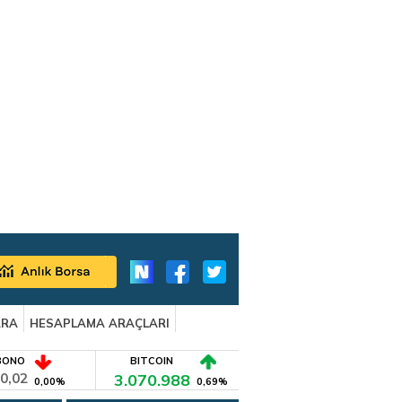
ARA
HESAPLAMA ARAÇLARI
BONO
BITCOIN
0,02
3.070.988
0,00%
0,69%