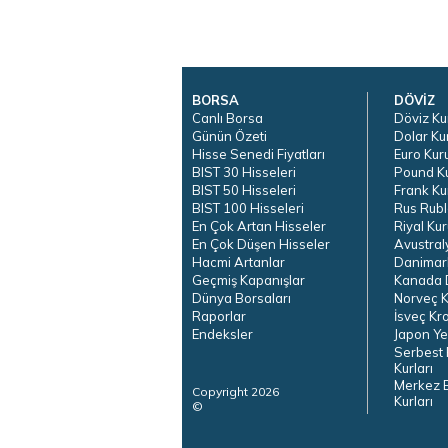
BORSA
DÖVİZ
Canlı Borsa
Döviz Ku
Günün Özeti
Dolar Ku
Hisse Senedi Fiyatları
Euro Kur
BIST 30 Hisseleri
Pound K
BIST 50 Hisseleri
Frank Ku
BIST 100 Hisseleri
Rus Rubl
En Çok Artan Hisseler
Riyal Kur
En Çok Düşen Hisseler
Avustral
Hacmi Artanlar
Danimar
Geçmiş Kapanışlar
Kanada D
Dünya Borsaları
Norveç K
Raporlar
İsveç Kr
Endeksler
Japon Ye
Serbest 
Kurları
Merkez 
Copyright 2026
Kurları
©