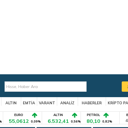
ALTIN
EMTİA
VARANT
ANALİZ
HABERLER
KRİPTO P
EURO
ALTIN
PETROL
55,0612
6.532,41
80,10
4
%
0,09%
0,56%
0,82%