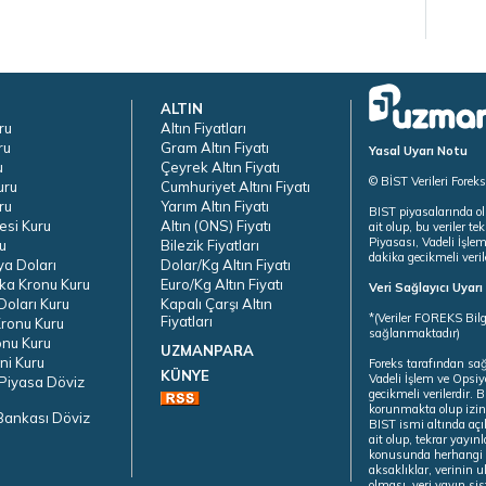
ALTIN
ru
Altın Fiyatları
ru
Gram Altın Fiyatı
Yasal Uyarı Notu
u
Çeyrek Altın Fiyatı
© BİST Verileri Forek
uru
Cumhuriyet Altını Fiyatı
ru
Yarım Altın Fiyatı
BIST piyasalarında ol
esi Kuru
Altın (ONS) Fiyatı
ait olup, bu veriler 
Piyasası, Vadeli İşle
u
Bilezik Fiyatları
dakika gecikmeli veril
ya Doları
Dolar/Kg Altın Fiyatı
ka Kronu Kuru
Euro/Kg Altın Fiyatı
Veri Sağlayıcı Uyar
oları Kuru
Kapalı Çarşı Altın
*(Veriler FOREKS Bilg
Fiyatları
ronu Kuru
sağlanmaktadır)
onu Kuru
UZMANPARA
ni Kuru
Foreks tarafından sa
KÜNYE
Vadeli İşlem ve Opsiy
Piyasa Döviz
gecikmeli verilerdir.
korunmakta olup izins
Bankası Döviz
BIST ismi altında açı
ait olup, tekrar yayı
konusunda herhangi b
aksaklıklar, verinin 
olması, veri yayın si