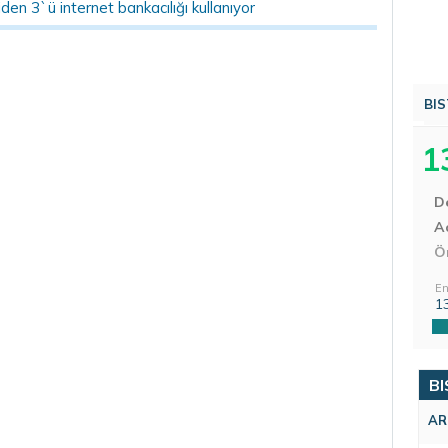
den 3`ü internet bankacılığı kullanıyor
BIS
1
D
Aç
Ö
En
1
BI
AR