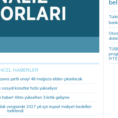
bel
Türki
banka
Otomo
dolar
TÜBİ
prog
İYTE
NCEL HABERLER
sına şartlı onay! 48 mağaza elden çıkarılacak
sosyal konutlar hızla yükseliyor
n haber! Altını yükselten 3 kritik gelişme
 vergisinde 2027 yılı için inşaat maliyet bedelleri
belirlendi