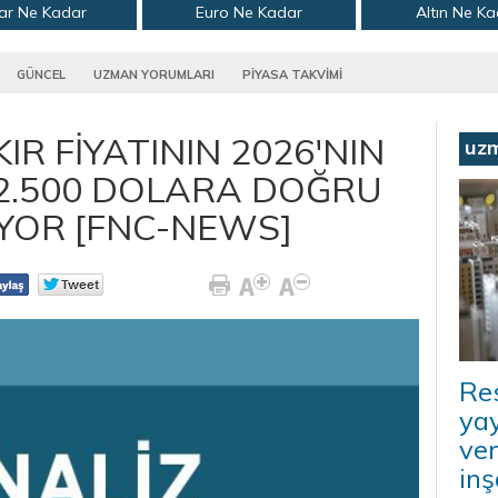
ar Ne Kadar
Euro Ne Kadar
Altın Ne K
GÜNCEL
UZMAN YORUMLARI
PİYASA TAKVİMİ
R FİYATININ 2026'NIN
uz
12.500 DOLARA DOĞRU
İYOR [FNC-NEWS]
Re
ya
ver
inş