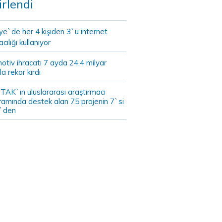
irlendi
ye`de her 4 kişiden 3`ü internet
cılığı kullanıyor
tiv ihracatı 7 ayda 24,4 milyar
la rekor kırdı
TAK`ın uluslararası araştırmacı
ramında destek alan 75 projenin 7`si
`den