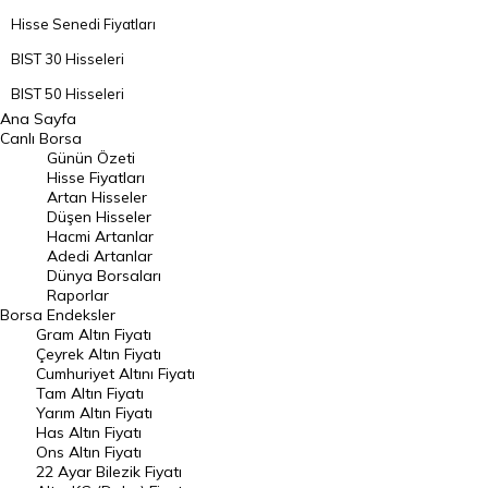
Hisse Senedi Fiyatları
BIST 30 Hisseleri
BIST 50 Hisseleri
Ana Sayfa
BIST 100 Hisseleri
Canlı Borsa
Günün Özeti
En Çok Artan Hisseler
Hisse Fiyatları
Artan Hisseler
En Çok Düşen Hisseler
Düşen Hisseler
Hacmi Artanlar
Hacmi Artanlar
Adedi Artanlar
Geçmiş Kapanışlar
Dünya Borsaları
Raporlar
Dünya Borsaları
Borsa
Endeksler
Gram Altın Fiyatı
Raporlar
Çeyrek Altın Fiyatı
Endeksler
Cumhuriyet Altını Fiyatı
Tam Altın Fiyatı
Yarım Altın Fiyatı
DÖVİZ
Has Altın Fiyatı
Ons Altın Fiyatı
Döviz Kuru
22 Ayar Bilezik Fiyatı
Dolar Kuru