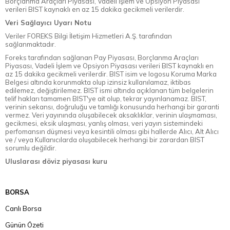
Borçlanma Araçları Piyasası, Vadeli İşlem ve Opsiyon Piyasası
verileri BIST kaynaklı en az 15 dakika gecikmeli verilerdir.
Veri Sağlayıcı Uyarı Notu
Veriler FOREKS Bilgi İletişim Hizmetleri A.Ş. tarafından
sağlanmaktadır.
Foreks tarafından sağlanan Pay Piyasası, Borçlanma Araçları
Piyasası, Vadeli İşlem ve Opsiyon Piyasası verileri BIST kaynaklı en
az 15 dakika gecikmeli verilerdir. BIST isim ve logosu Koruma Marka
Belgesi altında korunmakta olup izinsiz kullanılamaz, iktibas
edilemez, değiştirilemez. BIST ismi altında açıklanan tüm belgelerin
telif hakları tamamen BIST'ye ait olup, tekrar yayınlanamaz. BIST,
verinin sekansı, doğruluğu ve tamlığı konusunda herhangi bir garanti
vermez. Veri yayınında oluşabilecek aksaklıklar, verinin ulaşmaması,
gecikmesi, eksik ulaşması, yanlış olması, veri yayın sistemindeki
perfomansın düşmesi veya kesintili olması gibi hallerde Alıcı, Alt Alıcı
ve / veya Kullanıcılarda oluşabilecek herhangi bir zarardan BIST
sorumlu değildir.
Uluslarası döviz piyasası kuru
BORSA
Canlı Borsa
Günün Özeti