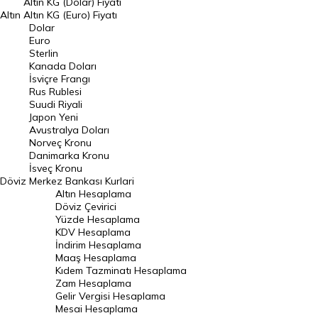
Altın KG (Dolar) Fiyatı
Altın
Altın KG (Euro) Fiyatı
Euro Kuru
Dolar
Euro
Pound Kuru
Sterlin
Kanada Doları
Frank Kuru
İsviçre Frangı
Riyal Kuru
Rus Rublesi
Suudi Riyali
Avustralya Doları
Japon Yeni
Avustralya Doları
Danimarka Kronu Kuru
Norveç Kronu
Danimarka Kronu
Kanada Doları Kuru
İsveç Kronu
Döviz
Merkez Bankası Kurlari
Norveç Kronu Kuru
Altın Hesaplama
İsveç Kronu Kuru
Döviz Çevirici
Yüzde Hesaplama
Japon Yeni Kuru
KDV Hesaplama
İndirim Hesaplama
Serbest Piyasa Döviz Kurları
Maaş Hesaplama
Kıdem Tazminatı Hesaplama
Merkez Bankası Döviz Kurları
Zam Hesaplama
Gelir Vergisi Hesaplama
ALTIN
Mesai Hesaplama