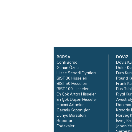
BORSA
DÖVİZ
Canlı Borsa
Döviz Ku
Günün Özeti
Dolar Ku
Hisse Senedi Fiyatları
Euro Kur
BIST 30 Hisseleri
Pound K
BIST 50 Hisseleri
Frank Ku
BIST 100 Hisseleri
Rus Rubl
En Çok Artan Hisseler
Riyal Kur
En Çok Düşen Hisseler
Avustral
Hacmi Artanlar
Danimar
Geçmiş Kapanışlar
Kanada D
Dünya Borsaları
Norveç K
Raporlar
İsveç Kr
Endeksler
Japon Ye
Serbest 