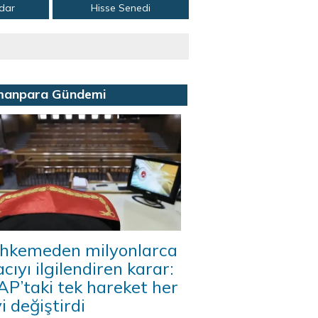
adar
Hisse Senedi
manpara Gündemi
hkemeden milyonlarca
acıyı ilgilendiren karar:
P’taki tek hareket her
i değiştirdi