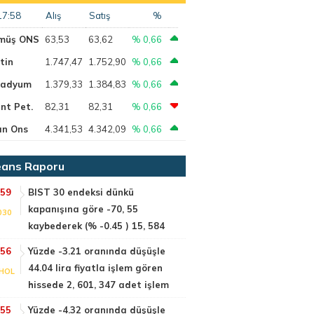
17:58
Alış
Satış
%
müş ONS
63,53
63,62
% 0,66
tin
1.747,47
1.752,90
% 0,66
ladyum
1.379,33
1.384,83
% 0,66
nt Pet.
82,31
82,31
% 0,66
ın Ons
4.341,53
4.342,09
% 0,66
ans Raporu
:59
BIST 30 endeksi dünkü
kapanışına göre -70, 55
030
kaybederek (% -0.45 ) 15, 584
:56
Yüzde -3.21 oranında düşüşle
44.04 lira fiyatla işlem gören
HOL
hissede 2, 601, 347 adet işlem
:55
Yüzde -4.32 oranında düşüşle