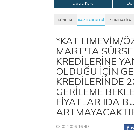
Döviz Kuru
Dol
GÜNDEM
KAP HABERLERİ
SON DAKİKA
*KATILIMEVİM/ÖZ
MART'TA SÜRSE
KREDİLERİNE Y
OLDUĞU İÇİN GE
KREDİLERİNDE 2
GERİLEME BEKL
FİYATLAR IDA B
ARTMAYACAKTIR
03.02.2026 16:49