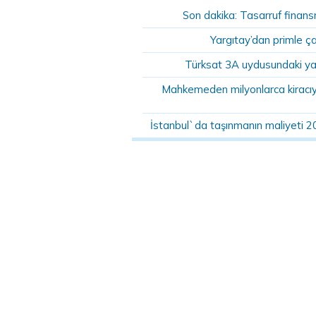
Son dakika: Tasarruf finansm
Yargıtay’dan primle ç
Türksat 3A uydusundaki ya
Mahkemeden milyonlarca kiracıyı 
İstanbul`da taşınmanın maliyeti 2