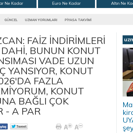
ar Ne Kadar
Euro Ne Kadar
Altın Ne K
GÜNCEL
UZMAN YORUMLARI
PİYASA TAKVİMİ
CAN: FAİZ İNDİRİMLERİ
uz
 DAHİ, BUNUN KONUT
ANSIMASI VADE UZUN
Ç YANSIYOR, KONUT
026'DA FAZLA
EMİYORUM, KONUT
UNA BAĞLI ÇOK
Ma
 - A PAR
kir
UYA
şey