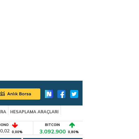
ARA
HESAPLAMA ARAÇLARI
BONO
BITCOIN
0,02
3.092.900
0,00%
0,80%