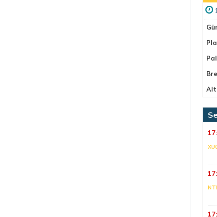
Gü
Pla
Pa
Bre
Alt
Se
17
XU
17
NT
17