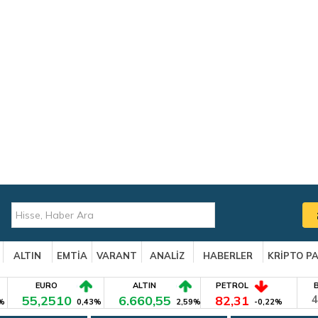
ALTIN
EMTİA
VARANT
ANALİZ
HABERLER
KRİPTO P
EURO
ALTIN
PETROL
55,2510
6.660,55
82,31
4
%
0,43%
2,59%
-0,22%