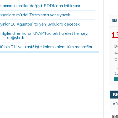
anında kurallar değişti: BDDK’dan kritik sınır
alışanlara müjde! Tazminata yansıyacak
BIS
yınlar 16 Ağustos`ta yeni uydulara geçecek
1
ilgilendiren karar: UYAP’taki tek hareket her şeyi
değiştirdi
D
00 bin TL`ye ulaştı! İşte kalem kalem tüm masraflar
Aç
Ö
En
1
BI
AR
EM