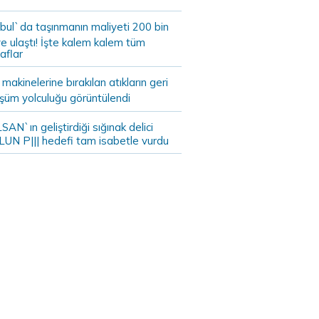
bul`da taşınmanın maliyeti 200 bin
e ulaştı! İşte kalem kalem tüm
aflar
akinelerine bırakılan atıkların geri
şüm yolculuğu görüntülendi
AN`ın geliştirdiği sığınak delici
LUN P||| hedefi tam isabetle vurdu