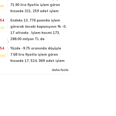
71.90 lira fiyatla işlem gören
NEL
hissede 321, 259 adet işlem
:54
Endeks 13, 776 puanda işlem
görerek önceki kapanışının % -0,
100
17 altında . İşlem hacmi 173,
288.00 milyon TL de
:54
Yüzde -9.75 oranında düşüşle
7.68 lira fiyatla işlem gören
DGS
hissede 17, 524, 069 adet işlem
daha fazla