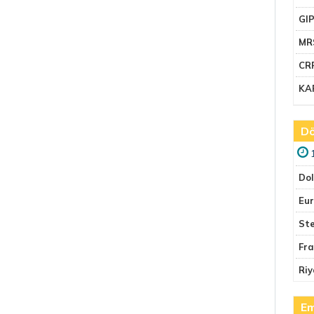
GI
MR
CR
KA
Dö
Do
Eu
Ste
Fr
Riy
Em