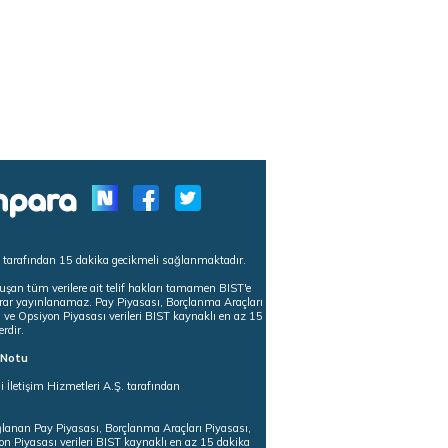
s tarafından 15 dakika gecikmeli sağlanmaktadır.
uşan tüm verilere ait telif hakları tamamen BIST'e
tekrar yayınlanamaz. Pay Piyasası, Borçlanma Araçları
m ve Opsiyon Piyasası verileri BIST kaynaklı en az 15
erdir.
ı Notu
i İletişim Hizmetleri A.Ş. tarafından
ğlanan Pay Piyasası, Borçlanma Araçları Piyasası,
on Piyasası verileri BIST kaynaklı en az 15 dakika