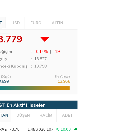
T
USD
EURO
ALTIN
3.779
eğişim
:
-0,14%
|
-19
ılış
:
13.827
nceki Kapanış
: 13.799
 Düşük
En Yüksek
3.699
13.956
ST En Aktif Hisseler
TAN
DÜŞEN
HACİM
ADET
PAE
73,70
1.458.026.107
% 10,00