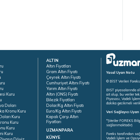
ALTIN
ru
Altın Fiyatları
ru
Gram Altın Fiyatı
Yasal Uyarı Notu
u
Çeyrek Altın Fiyatı
© BİST Verileri Forek
uru
Cumhuriyet Altını Fiyatı
ru
Yarım Altın Fiyatı
BIST piyasalarında ol
esi Kuru
Altın (ONS) Fiyatı
ait olup, bu veriler 
Piyasası, Vadeli İşle
u
Bilezik Fiyatları
dakika gecikmeli veril
ya Doları
Dolar/Kg Altın Fiyatı
ka Kronu Kuru
Euro/Kg Altın Fiyatı
Veri Sağlayıcı Uyar
oları Kuru
Kapalı Çarşı Altın
*(Veriler FOREKS Bilg
Fiyatları
ronu Kuru
sağlanmaktadır)
onu Kuru
UZMANPARA
ni Kuru
Foreks tarafından sa
KÜNYE
Vadeli İşlem ve Opsiy
Piyasa Döviz