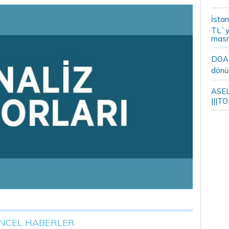
İstan
TL`y
masr
DOA m
dönü
ASELS
|||TO
NCEL HABERLER