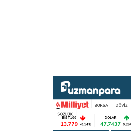
BORSA
DÖVİZ
SÖZLÜK
BIST100
DOLAR
13.779
47,7437
-0,14%
0,25