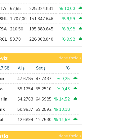
PTA
67,65
228.324.881
% 10,00
SHL
1.707,00
151.347.646
% 9,99
FSA
210,50
195.380.645
% 9,98
RCL
50,70
228.008.040
% 9,98
viz
daha fazla
17:58
Alış
Satış
%
lar
47,6785
47,7437
% 0,25
ro
55,1254
55,2510
% 0,43
rlin
64,2763
64,5985
% 14,52
ank
58,9637
59,2592
% 13,18
al
12,6894
12,7530
% 14,69
tia
daha fazla