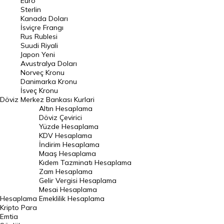
Euro
Pound Kuru
Sterlin
Kanada Doları
Frank Kuru
İsviçre Frangı
Riyal Kuru
Rus Rublesi
Suudi Riyali
Avustralya Doları
Japon Yeni
Avustralya Doları
Danimarka Kronu Kuru
Norveç Kronu
Danimarka Kronu
Kanada Doları Kuru
İsveç Kronu
Döviz
Merkez Bankası Kurlari
Norveç Kronu Kuru
Altın Hesaplama
İsveç Kronu Kuru
Döviz Çevirici
Yüzde Hesaplama
Japon Yeni Kuru
KDV Hesaplama
İndirim Hesaplama
Serbest Piyasa Döviz Kurları
Maaş Hesaplama
Kıdem Tazminatı Hesaplama
Merkez Bankası Döviz Kurları
Zam Hesaplama
Gelir Vergisi Hesaplama
ALTIN
Mesai Hesaplama
Hesaplama
Emeklilik Hesaplama
Altın Fiyatları
Kripto Para
Emtia
Gram Altın Fiyatı