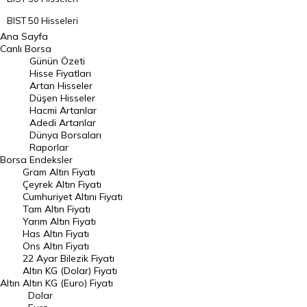
BIST 50 Hisseleri
Ana Sayfa
BIST 100 Hisseleri
Canlı Borsa
Günün Özeti
En Çok Artan Hisseler
Hisse Fiyatları
Artan Hisseler
En Çok Düşen Hisseler
Düşen Hisseler
Hacmi Artanlar
Hacmi Artanlar
Adedi Artanlar
Geçmiş Kapanışlar
Dünya Borsaları
Raporlar
Dünya Borsaları
Borsa
Endeksler
Gram Altın Fiyatı
Raporlar
Çeyrek Altın Fiyatı
Endeksler
Cumhuriyet Altını Fiyatı
Tam Altın Fiyatı
Yarım Altın Fiyatı
DÖVİZ
Has Altın Fiyatı
Ons Altın Fiyatı
Döviz Kuru
22 Ayar Bilezik Fiyatı
Dolar Kuru
Altın KG (Dolar) Fiyatı
Altın
Altın KG (Euro) Fiyatı
Euro Kuru
Dolar