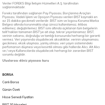
Veriler FOREKS Bilgi İletişim Hizmetleri A.Ş. tarafından
sağlanmaktadır.
Foreks tarafından sağlanan Pay Piyasası, Borçlanma Araçları
Piyasası, Vadeli İşlem ve Opsiyon Piyasası verileri BIST kaynaklı en
az 15 dakika gecikmeli verilerdir. BIST isim ve logosu Koruma Marka
Belgesi altında korunmakta olup izinsiz kullanılamaz, iktibas
edilemez, değiştirilemez. BIST ismi altında açıklanan tüm belgelerin
telif hakları tamamen BIST'ye ait olup, tekrar yayınlanamaz. BIST,
verinin sekansı, doğruluğu ve tamlığı konusunda herhangi bir garanti
vermez. Veri yayınında oluşabilecek aksaklıklar, verinin ulaşmaması,
gecikmesi, eksik ulaşması, yanlış olması, veri yayın sistemindeki
perfomansın düşmesi veya kesintili olması gibi hallerde Alıcı, Alt Alıcı
ve / veya Kullanıcılarda oluşabilecek herhangi bir zarardan BIST
sorumlu değildir.
Uluslarası döviz piyasası kuru
BORSA
Canlı Borsa
Günün Özeti
Hisse Senedi Fiyatları
BIST 30 Hisseleri