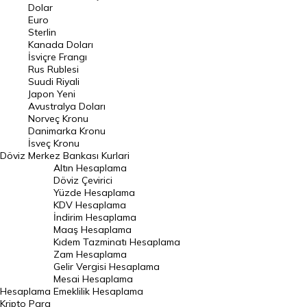
Euro Kuru
Dolar
Euro
Pound Kuru
Sterlin
Kanada Doları
Frank Kuru
İsviçre Frangı
Riyal Kuru
Rus Rublesi
Suudi Riyali
Avustralya Doları
Japon Yeni
Avustralya Doları
Danimarka Kronu Kuru
Norveç Kronu
Danimarka Kronu
Kanada Doları Kuru
İsveç Kronu
Döviz
Merkez Bankası Kurlari
Norveç Kronu Kuru
Altın Hesaplama
İsveç Kronu Kuru
Döviz Çevirici
Yüzde Hesaplama
Japon Yeni Kuru
KDV Hesaplama
İndirim Hesaplama
Serbest Piyasa Döviz Kurları
Maaş Hesaplama
Kıdem Tazminatı Hesaplama
Merkez Bankası Döviz Kurları
Zam Hesaplama
Gelir Vergisi Hesaplama
ALTIN
Mesai Hesaplama
Hesaplama
Emeklilik Hesaplama
Altın Fiyatları
Kripto Para