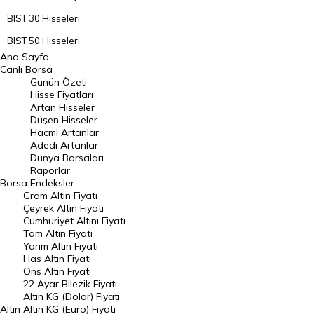
BIST 30 Hisseleri
BIST 50 Hisseleri
Ana Sayfa
BIST 100 Hisseleri
Canlı Borsa
Günün Özeti
En Çok Artan Hisseler
Hisse Fiyatları
Artan Hisseler
En Çok Düşen Hisseler
Düşen Hisseler
Hacmi Artanlar
Hacmi Artanlar
Adedi Artanlar
Geçmiş Kapanışlar
Dünya Borsaları
Raporlar
Dünya Borsaları
Borsa
Endeksler
Gram Altın Fiyatı
Raporlar
Çeyrek Altın Fiyatı
Endeksler
Cumhuriyet Altını Fiyatı
Tam Altın Fiyatı
Yarım Altın Fiyatı
DÖVİZ
Has Altın Fiyatı
Ons Altın Fiyatı
Döviz Kuru
22 Ayar Bilezik Fiyatı
Dolar Kuru
Altın KG (Dolar) Fiyatı
Altın
Altın KG (Euro) Fiyatı