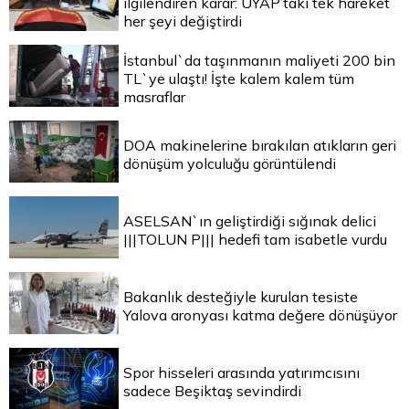
ilgilendiren karar: UYAP’taki tek hareket
her şeyi değiştirdi
İstanbul`da taşınmanın maliyeti 200 bin
TL`ye ulaştı! İşte kalem kalem tüm
masraflar
DOA makinelerine bırakılan atıkların geri
dönüşüm yolculuğu görüntülendi
ASELSAN`ın geliştirdiği sığınak delici
|||TOLUN P||| hedefi tam isabetle vurdu
Bakanlık desteğiyle kurulan tesiste
Yalova aronyası katma değere dönüşüyor
Spor hisseleri arasında yatırımcısını
sadece Beşiktaş sevindirdi