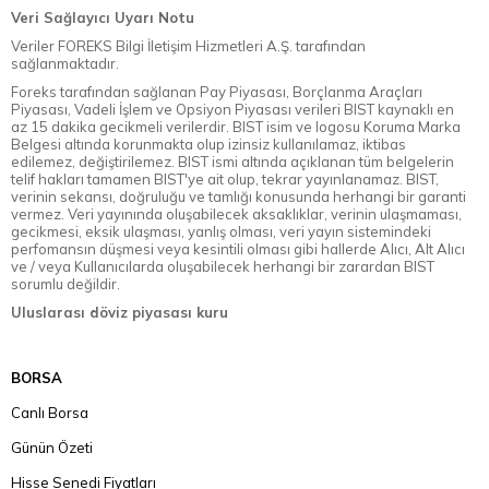
Veri Sağlayıcı Uyarı Notu
Veriler FOREKS Bilgi İletişim Hizmetleri A.Ş. tarafından
sağlanmaktadır.
Foreks tarafından sağlanan Pay Piyasası, Borçlanma Araçları
Piyasası, Vadeli İşlem ve Opsiyon Piyasası verileri BIST kaynaklı en
az 15 dakika gecikmeli verilerdir. BIST isim ve logosu Koruma Marka
Belgesi altında korunmakta olup izinsiz kullanılamaz, iktibas
edilemez, değiştirilemez. BIST ismi altında açıklanan tüm belgelerin
telif hakları tamamen BIST'ye ait olup, tekrar yayınlanamaz. BIST,
verinin sekansı, doğruluğu ve tamlığı konusunda herhangi bir garanti
vermez. Veri yayınında oluşabilecek aksaklıklar, verinin ulaşmaması,
gecikmesi, eksik ulaşması, yanlış olması, veri yayın sistemindeki
perfomansın düşmesi veya kesintili olması gibi hallerde Alıcı, Alt Alıcı
ve / veya Kullanıcılarda oluşabilecek herhangi bir zarardan BIST
sorumlu değildir.
Uluslarası döviz piyasası kuru
BORSA
Canlı Borsa
Günün Özeti
Hisse Senedi Fiyatları