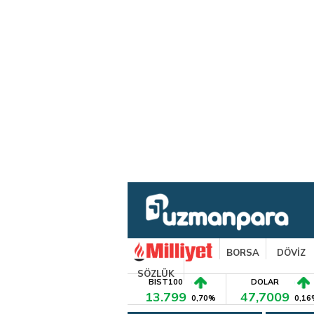
BORSA
DÖVİZ
SÖZLÜK
BIST100
DOLAR
13.799
47,7009
0,70%
0,16