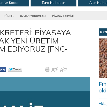
ar Ne Kadar
Euro Ne Kadar
Altın Ne K
GÜNCEL
UZMAN YORUMLARI
PİYASA TAKVİMİ
KRETERİ: PİYASAYA
uz
AK YENİ ÜRETİM
M EDİYORUZ [FNC-
Fın
old
Akku