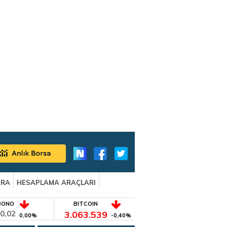
ARA
HESAPLAMA ARAÇLARI
BONO
BITCOIN
0,02
3.063.539
0,00%
-0,40%