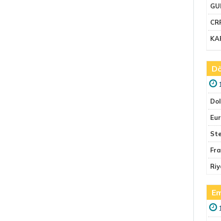
GU
CR
KA
Dö
Do
Eu
Ste
Fr
Riy
Em