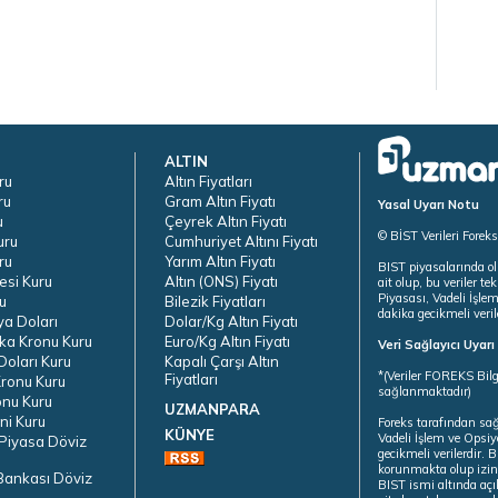
ALTIN
ru
Altın Fiyatları
ru
Gram Altın Fiyatı
Yasal Uyarı Notu
u
Çeyrek Altın Fiyatı
© BİST Verileri Forek
uru
Cumhuriyet Altını Fiyatı
ru
Yarım Altın Fiyatı
BIST piyasalarında ol
esi Kuru
Altın (ONS) Fiyatı
ait olup, bu veriler 
Piyasası, Vadeli İşle
u
Bilezik Fiyatları
dakika gecikmeli veril
ya Doları
Dolar/Kg Altın Fiyatı
ka Kronu Kuru
Euro/Kg Altın Fiyatı
Veri Sağlayıcı Uyar
oları Kuru
Kapalı Çarşı Altın
*(Veriler FOREKS Bilg
Fiyatları
ronu Kuru
sağlanmaktadır)
onu Kuru
UZMANPARA
ni Kuru
Foreks tarafından sa
KÜNYE
Vadeli İşlem ve Opsiy
Piyasa Döviz
gecikmeli verilerdir.
korunmakta olup izins
Bankası Döviz
BIST ismi altında açı