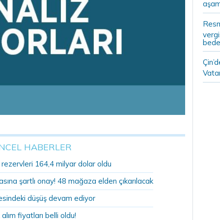
aşam
Resm
vergi
bedel
Çin’
Vatan
NCEL HABERLER
ezervleri 164,4 milyar dolar oldu
sına şartlı onay! 48 mağaza elden çıkarılacak
sindeki düşüş devam ediyor
 alım fiyatları belli oldu!