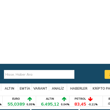
ALTIN
EMTİA
VARANT
ANALİZ
HABERLER
KRİPTO P
EURO
ALTIN
PETROL
55,0389
6.495,12
83,45
4
%
0,05%
0,04%
-0,11%