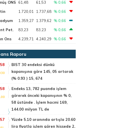
müş ONS
61,48
61,53
% 0,66
tin
1.720,01
1.737,68
% 0,66
ladyum
1.359,27
1.379,62
% 0,66
nt Pet.
83,23
83,23
% 0,66
ın Ons
4.239,71
4.240,29
% 0,66
ans Raporu
:58
BIST 30 endeksi dünkü
kapanışına göre 145, 05 artarak
030
(% 0.93 ) 15, 674
:58
Endeks 13, 782 puanda işlem
görerek önceki kapanışının % 0,
100
58 üstünde . İşlem hacmi 169,
144.00 milyon TL de
:57
Yüzde 5.10 oranında artışla 20.60
lira fiyatla işlem gören hissede 2,
SI