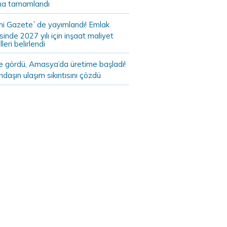
a tamamlandı
i Gazete`de yayımlandı! Emlak
sinde 2027 yılı için inşaat maliyet
leri belirlendi
de gördü, Amasya’da üretime başladı!
daşın ulaşım sıkıntısını çözdü