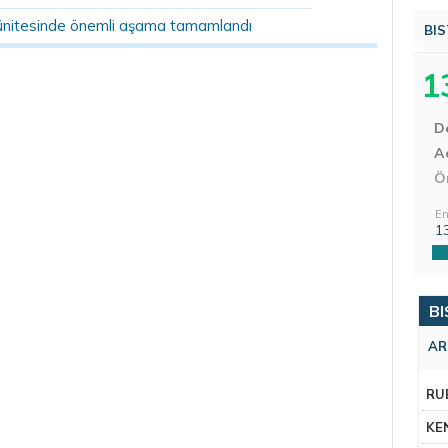
ünitesinde önemli aşama tamamlandı
BIS
1
D
Aç
Ö
En
1
BI
AR
RU
KE