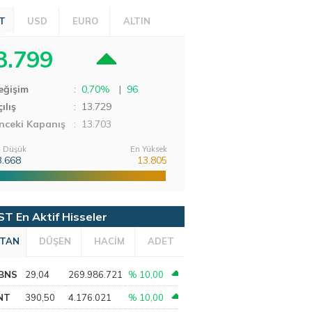
T
USD
EURO
ALTIN
3.799
eğişim
:
0,70%
|
96
ılış
:
13.729
nceki Kapanış
: 13.703
 Düşük
En Yüksek
3.668
13.805
ST En Aktif Hisseler
TAN
DÜŞEN
HACİM
ADET
BNS
29,04
269.986.721
% 10,00
NT
390,50
4.176.021
% 10,00