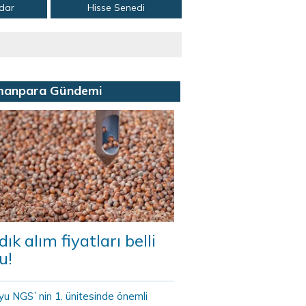
adar
Hisse Senedi
manpara Gündemi
dık alım fiyatları belli
u!
yu NGS`nin 1. ünitesinde önemli