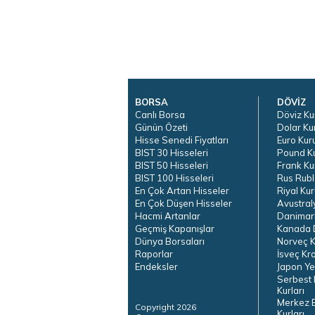
BORSA
DÖVİZ
Canlı Borsa
Döviz Ku
Günün Özeti
Dolar Ku
Hisse Senedi Fiyatları
Euro Kur
BIST 30 Hisseleri
Pound K
BIST 50 Hisseleri
Frank Ku
BIST 100 Hisseleri
Rus Rubl
En Çok Artan Hisseler
Riyal Kur
En Çok Düşen Hisseler
Avustral
Hacmi Artanlar
Danimar
Geçmiş Kapanışlar
Kanada D
Dünya Borsaları
Norveç K
Raporlar
İsveç Kr
Endeksler
Japon Ye
Serbest 
Kurları
Merkez 
Copyright 2026
Kurları