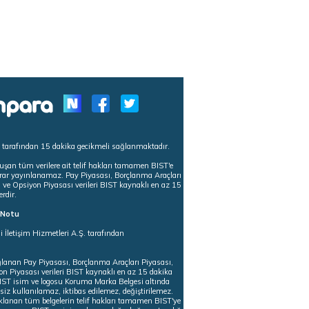
s tarafından 15 dakika gecikmeli sağlanmaktadır.
uşan tüm verilere ait telif hakları tamamen BIST'e
tekrar yayınlanamaz. Pay Piyasası, Borçlanma Araçları
m ve Opsiyon Piyasası verileri BIST kaynaklı en az 15
erdir.
ı Notu
i İletişim Hizmetleri A.Ş. tarafından
ğlanan Pay Piyasası, Borçlanma Araçları Piyasası,
on Piyasası verileri BIST kaynaklı en az 15 dakika
 BIST isim ve logosu Koruma Marka Belgesi altında
iz kullanılamaz, iktibas edilemez, değiştirilemez.
klanan tüm belgelerin telif hakları tamamen BIST'ye