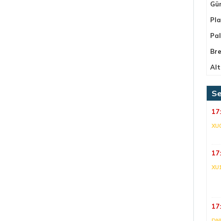
Gü
Pla
Pa
Bre
Alt
Se
17
XU
17
XU
17
DNI