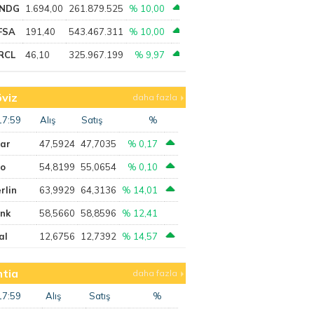
NDG
1.694,00
261.879.525
% 10,00
FSA
191,40
543.467.311
% 10,00
RCL
46,10
325.967.199
% 9,97
viz
daha fazla
17:59
Alış
Satış
%
lar
47,5924
47,7035
% 0,17
ro
54,8199
55,0654
% 0,10
rlin
63,9929
64,3136
% 14,01
ank
58,5660
58,8596
% 12,41
al
12,6756
12,7392
% 14,57
tia
daha fazla
17:59
Alış
Satış
%