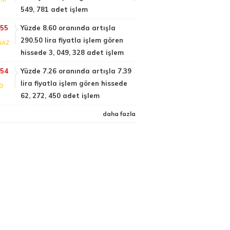
549, 781 adet işlem
:55
Yüzde 8.60 oranında artışla
290.50 lira fiyatla işlem gören
GAZ
hissede 3, 049, 328 adet işlem
:54
Yüzde 7.26 oranında artışla 7.39
lira fiyatla işlem gören hissede
FO
62, 272, 450 adet işlem
daha fazla