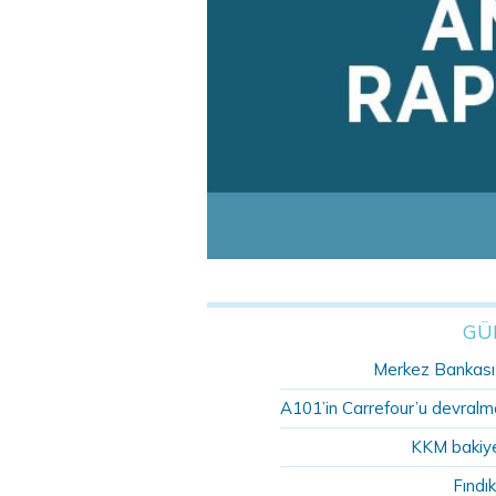
GÜ
Merkez Bankası r
A101’in Carrefour’u devralma
KKM bakiye
Fındık