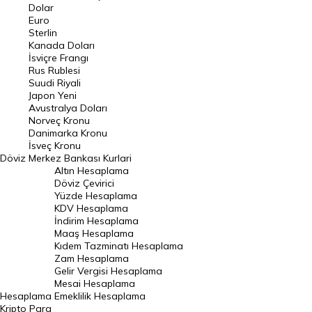
Euro Kuru
Dolar
Euro
Pound Kuru
Sterlin
Kanada Doları
Frank Kuru
İsviçre Frangı
Riyal Kuru
Rus Rublesi
Suudi Riyali
Avustralya Doları
Japon Yeni
Avustralya Doları
Danimarka Kronu Kuru
Norveç Kronu
Danimarka Kronu
Kanada Doları Kuru
İsveç Kronu
Döviz
Merkez Bankası Kurlari
Norveç Kronu Kuru
Altın Hesaplama
İsveç Kronu Kuru
Döviz Çevirici
Yüzde Hesaplama
Japon Yeni Kuru
KDV Hesaplama
İndirim Hesaplama
Serbest Piyasa Döviz Kurları
Maaş Hesaplama
Kıdem Tazminatı Hesaplama
Merkez Bankası Döviz Kurları
Zam Hesaplama
Gelir Vergisi Hesaplama
ALTIN
Mesai Hesaplama
Hesaplama
Emeklilik Hesaplama
Altın Fiyatları
Kripto Para