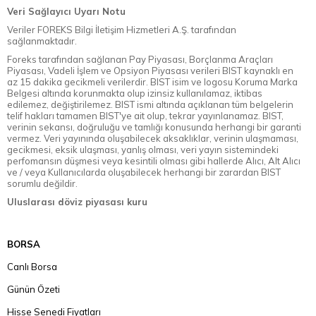
Veri Sağlayıcı Uyarı Notu
Veriler FOREKS Bilgi İletişim Hizmetleri A.Ş. tarafından
sağlanmaktadır.
Foreks tarafından sağlanan Pay Piyasası, Borçlanma Araçları
Piyasası, Vadeli İşlem ve Opsiyon Piyasası verileri BIST kaynaklı en
az 15 dakika gecikmeli verilerdir. BIST isim ve logosu Koruma Marka
Belgesi altında korunmakta olup izinsiz kullanılamaz, iktibas
edilemez, değiştirilemez. BIST ismi altında açıklanan tüm belgelerin
telif hakları tamamen BIST'ye ait olup, tekrar yayınlanamaz. BIST,
verinin sekansı, doğruluğu ve tamlığı konusunda herhangi bir garanti
vermez. Veri yayınında oluşabilecek aksaklıklar, verinin ulaşmaması,
gecikmesi, eksik ulaşması, yanlış olması, veri yayın sistemindeki
perfomansın düşmesi veya kesintili olması gibi hallerde Alıcı, Alt Alıcı
ve / veya Kullanıcılarda oluşabilecek herhangi bir zarardan BIST
sorumlu değildir.
Uluslarası döviz piyasası kuru
BORSA
Canlı Borsa
Günün Özeti
Hisse Senedi Fiyatları