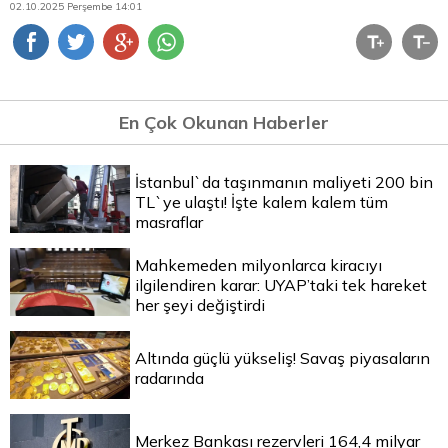
02.10.2025 Perşembe 14:01
En Çok Okunan Haberler
İstanbul`da taşınmanın maliyeti 200 bin
TL`ye ulaştı! İşte kalem kalem tüm
masraflar
Mahkemeden milyonlarca kiracıyı
ilgilendiren karar: UYAP’taki tek hareket
her şeyi değiştirdi
Altında güçlü yükseliş! Savaş piyasaların
radarında
Merkez Bankası rezervleri 164,4 milyar