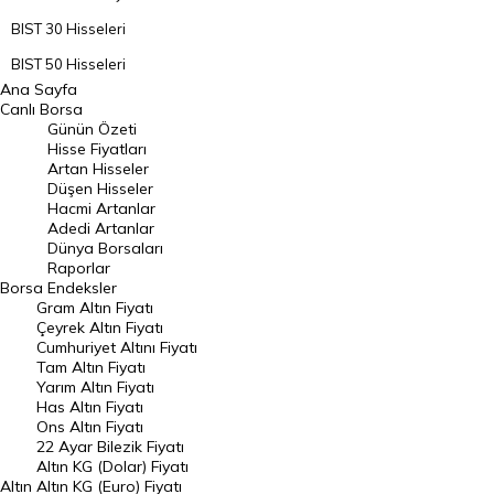
BIST 30 Hisseleri
BIST 50 Hisseleri
Ana Sayfa
BIST 100 Hisseleri
Canlı Borsa
Günün Özeti
En Çok Artan Hisseler
Hisse Fiyatları
Artan Hisseler
En Çok Düşen Hisseler
Düşen Hisseler
Hacmi Artanlar
Hacmi Artanlar
Adedi Artanlar
Geçmiş Kapanışlar
Dünya Borsaları
Raporlar
Dünya Borsaları
Borsa
Endeksler
Gram Altın Fiyatı
Raporlar
Çeyrek Altın Fiyatı
Endeksler
Cumhuriyet Altını Fiyatı
Tam Altın Fiyatı
Yarım Altın Fiyatı
DÖVİZ
Has Altın Fiyatı
Ons Altın Fiyatı
Döviz Kuru
22 Ayar Bilezik Fiyatı
Dolar Kuru
Altın KG (Dolar) Fiyatı
Altın
Altın KG (Euro) Fiyatı