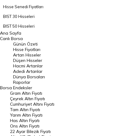
Hisse Senedi Fiyatları
BIST 30 Hisseleri
BIST 50 Hisseleri
Ana Sayfa
BIST 100 Hisseleri
Canlı Borsa
Günün Özeti
En Çok Artan Hisseler
Hisse Fiyatları
Artan Hisseler
En Çok Düşen Hisseler
Düşen Hisseler
Hacmi Artanlar
Hacmi Artanlar
Adedi Artanlar
Geçmiş Kapanışlar
Dünya Borsaları
Raporlar
Dünya Borsaları
Borsa
Endeksler
Gram Altın Fiyatı
Raporlar
Çeyrek Altın Fiyatı
Endeksler
Cumhuriyet Altını Fiyatı
Tam Altın Fiyatı
Yarım Altın Fiyatı
DÖVİZ
Has Altın Fiyatı
Ons Altın Fiyatı
Döviz Kuru
22 Ayar Bilezik Fiyatı
Dolar Kuru