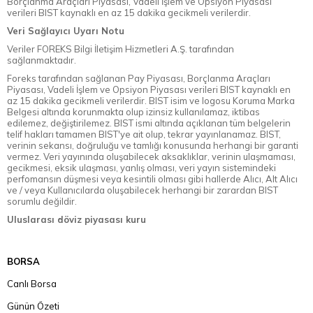
Borçlanma Araçları Piyasası, Vadeli İşlem ve Opsiyon Piyasası
verileri BIST kaynaklı en az 15 dakika gecikmeli verilerdir.
Veri Sağlayıcı Uyarı Notu
Veriler FOREKS Bilgi İletişim Hizmetleri A.Ş. tarafından
sağlanmaktadır.
Foreks tarafından sağlanan Pay Piyasası, Borçlanma Araçları
Piyasası, Vadeli İşlem ve Opsiyon Piyasası verileri BIST kaynaklı en
az 15 dakika gecikmeli verilerdir. BIST isim ve logosu Koruma Marka
Belgesi altında korunmakta olup izinsiz kullanılamaz, iktibas
edilemez, değiştirilemez. BIST ismi altında açıklanan tüm belgelerin
telif hakları tamamen BIST'ye ait olup, tekrar yayınlanamaz. BIST,
verinin sekansı, doğruluğu ve tamlığı konusunda herhangi bir garanti
vermez. Veri yayınında oluşabilecek aksaklıklar, verinin ulaşmaması,
gecikmesi, eksik ulaşması, yanlış olması, veri yayın sistemindeki
perfomansın düşmesi veya kesintili olması gibi hallerde Alıcı, Alt Alıcı
ve / veya Kullanıcılarda oluşabilecek herhangi bir zarardan BIST
sorumlu değildir.
Uluslarası döviz piyasası kuru
BORSA
Canlı Borsa
Günün Özeti