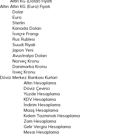
Altın KG (Dolar) Fiyatı
Altın
Altın KG (Euro) Fiyatı
Euro Kuru
Dolar
Euro
Pound Kuru
Sterlin
Kanada Doları
Frank Kuru
İsviçre Frangı
Riyal Kuru
Rus Rublesi
Suudi Riyali
Avustralya Doları
Japon Yeni
Avustralya Doları
Danimarka Kronu Kuru
Norveç Kronu
Danimarka Kronu
Kanada Doları Kuru
İsveç Kronu
Döviz
Merkez Bankası Kurlari
Norveç Kronu Kuru
Altın Hesaplama
İsveç Kronu Kuru
Döviz Çevirici
Yüzde Hesaplama
Japon Yeni Kuru
KDV Hesaplama
İndirim Hesaplama
Serbest Piyasa Döviz Kurları
Maaş Hesaplama
Kıdem Tazminatı Hesaplama
Merkez Bankası Döviz Kurları
Zam Hesaplama
Gelir Vergisi Hesaplama
ALTIN
Mesai Hesaplama