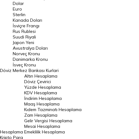
Euro Kuru
Dolar
Euro
Pound Kuru
Sterlin
Kanada Doları
Frank Kuru
İsviçre Frangı
Riyal Kuru
Rus Rublesi
Suudi Riyali
Avustralya Doları
Japon Yeni
Avustralya Doları
Danimarka Kronu Kuru
Norveç Kronu
Danimarka Kronu
Kanada Doları Kuru
İsveç Kronu
Döviz
Merkez Bankası Kurlari
Norveç Kronu Kuru
Altın Hesaplama
İsveç Kronu Kuru
Döviz Çevirici
Yüzde Hesaplama
Japon Yeni Kuru
KDV Hesaplama
İndirim Hesaplama
Serbest Piyasa Döviz Kurları
Maaş Hesaplama
Kıdem Tazminatı Hesaplama
Merkez Bankası Döviz Kurları
Zam Hesaplama
Gelir Vergisi Hesaplama
ALTIN
Mesai Hesaplama
Hesaplama
Emeklilik Hesaplama
Altın Fiyatları
Kripto Para