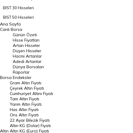
BIST 30 Hisseleri
BIST 50 Hisseleri
Ana Sayfa
BIST 100 Hisseleri
Canlı Borsa
Günün Özeti
En Çok Artan Hisseler
Hisse Fiyatları
Artan Hisseler
En Çok Düşen Hisseler
Düşen Hisseler
Hacmi Artanlar
Hacmi Artanlar
Adedi Artanlar
Geçmiş Kapanışlar
Dünya Borsaları
Raporlar
Dünya Borsaları
Borsa
Endeksler
Gram Altın Fiyatı
Raporlar
Çeyrek Altın Fiyatı
Endeksler
Cumhuriyet Altını Fiyatı
Tam Altın Fiyatı
Yarım Altın Fiyatı
DÖVİZ
Has Altın Fiyatı
Ons Altın Fiyatı
Döviz Kuru
22 Ayar Bilezik Fiyatı
Dolar Kuru
Altın KG (Dolar) Fiyatı
Altın
Altın KG (Euro) Fiyatı