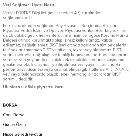
Veri Sağlayıcı Uyarı Notu
Veriler FOREKS Bilgi İletişim Hizmetleri A.Ş. tarafından
sağlanmaktadır.
Foreks tarafından sağlanan Pay Piyasası, Borçlanma Araçları
Piyasası, Vadeli İşlem ve Opsiyon Piyasası verileri BIST kaynaklı en
az 15 dakika gecikmeli verilerdir. BIST isim ve logosu Koruma Marka
Belgesi altında korunmakta olup izinsiz kullanılamaz, iktibas
edilemez, değiştirilemez. BIST ismi altında açıklanan tüm belgelerin
telif hakları tamamen BIST'ye ait olup, tekrar yayınlanamaz. BIST,
verinin sekansı, doğruluğu ve tamlığı konusunda herhangi bir garanti
vermez. Veri yayınında oluşabilecek aksaklıklar, verinin ulaşmaması,
gecikmesi, eksik ulaşması, yanlış olması, veri yayın sistemindeki
perfomansın düşmesi veya kesintili olması gibi hallerde Alıcı, Alt Alıcı
ve / veya Kullanıcılarda oluşabilecek herhangi bir zarardan BIST
sorumlu değildir.
Uluslarası döviz piyasası kuru
BORSA
Canlı Borsa
Günün Özeti
Hisse Senedi Fiyatları