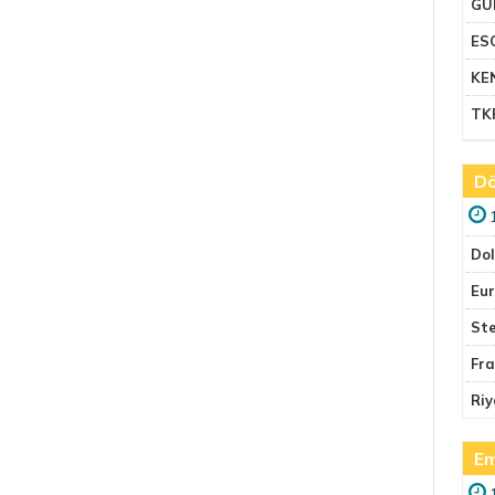
GU
ES
KE
TK
Dö
Do
Eu
Ste
Fr
Riy
Em