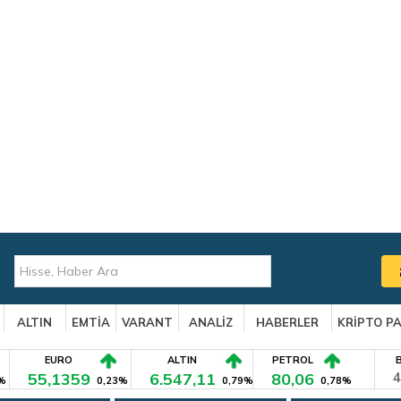
ALTIN
EMTİA
VARANT
ANALİZ
HABERLER
KRİPTO P
EURO
ALTIN
PETROL
55,1359
6.547,11
80,06
4
%
0,23%
0,79%
0,78%