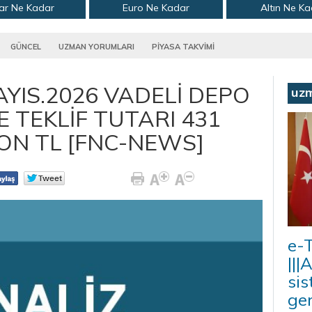
ar Ne Kadar
Euro Ne Kadar
Altın Ne K
GÜNCEL
UZMAN YORUMLARI
PİYASA TAKVİMİ
AYIS.2026 VADELİ DEPO
uz
E TEKLİF TUTARI 431
YON TL [FNC-NEWS]
e-T
|||
sis
ger