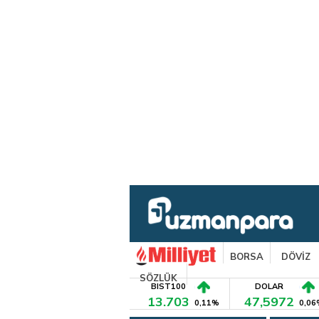
BORSA
DÖVİZ
SÖZLÜK
BIST100
DOLAR
13.703
47,5972
0,11%
0,06