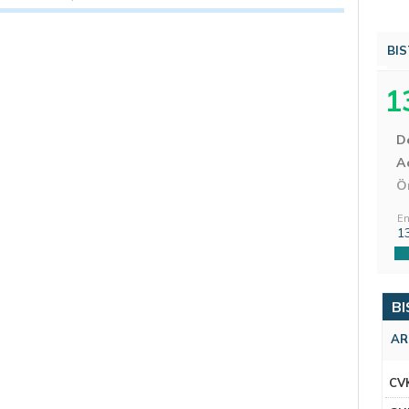
BIS
1
D
Aç
Ö
En
1
BI
AR
CV