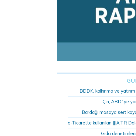
GÜ
BDDK, kalkınma ve yatırım ba
Çin, ABD`ye yöne
Bardağı masaya sert koyd
e-Ticarette kullanılan |||A.TR Dola
Gıda denetimleri