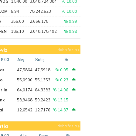
NDG
1.540,00
3.848.724.384
% 10,00
COM
5,94
78.242.623
% 10,00
NT
355,00
2.666.175
% 9,99
FEN
185,10
2.048.178.492
% 9,98
viz
daha fazla
18:00
Alış
Satış
%
lar
47,5864
47,5918
% 0,05
ro
55,0900
55,1353
% 0,23
rlin
64,0174
64,3383
% 14,06
ank
58,9468
59,2423
% 13,15
al
12,6542
12,7176
% 14,37
tia
daha fazla
18:00
Alış
Satış
%