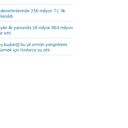
 denetimlerinde 250 milyon TL`lik
kesildi
ılın ilk yarısında 18 milyar 864 milyon
ar etti
eş kuşları||| bu yıl orman yangınlarını
rmek için tonlarca su attı