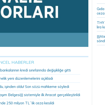
Gıda
ceza 
THY y
lira k
|||At
söndü
NCEL HABERLER
nkalarının kredi sınırlarında değişikliğe gitti
lik yeni düzenlemelerini açıkladı
u, işinden oldu! Son sözü mahkeme söyledi
şım Belgesi||| sistemiyle ilk ihracat gerçekleştirildi
nde 250 milyon TL`lik ceza kesildi