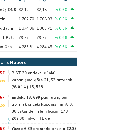
müş ONS
62,12
62,18
% 0,66
tin
1.762,70
1.768,03
% 0,66
ladyum
1.374,06
1.383,71
% 0,66
nt Pet.
79,77
79,77
% 0,66
ın Ons
4.283,81
4.284,45
% 0,66
ans Raporu
:57
BIST 30 endeksi dünkü
kapanışına göre 21, 53 artarak
030
(% 0.14 ) 15, 528
:57
Endeks 13, 699 puanda işlem
görerek önceki kapanışının % 0,
100
08 üstünde . İşlem hacmi 178,
202.00 milyon TL de
:56
Yüzde 6.89 oranında artışla 62.85