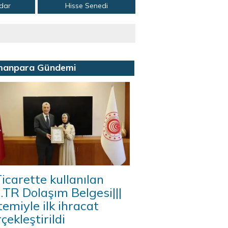
adar
Hisse Senedi
manpara Gündemi
icarette kullanılan
A.TR Dolaşım Belgesi|||
temiyle ilk ihracat
çekleştirildi