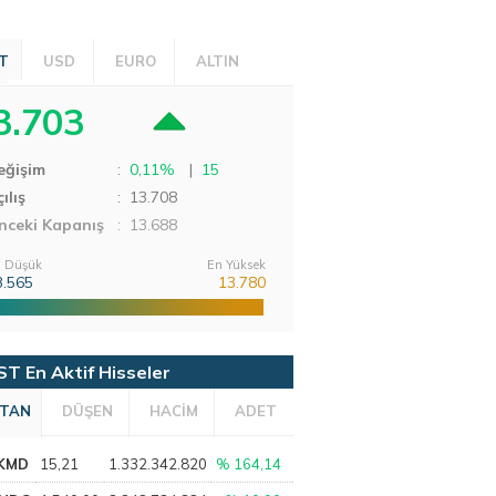
T
USD
EURO
ALTIN
3.703
eğişim
:
0,11%
|
15
ılış
:
13.708
nceki Kapanış
: 13.688
 Düşük
En Yüksek
3.565
13.780
ST En Aktif Hisseler
TAN
DÜŞEN
HACİM
ADET
KMD
15,21
1.332.342.820
% 164,14