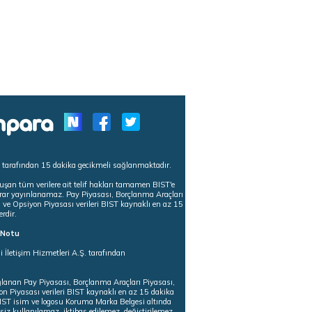
s tarafından 15 dakika gecikmeli sağlanmaktadır.
uşan tüm verilere ait telif hakları tamamen BIST'e
tekrar yayınlanamaz. Pay Piyasası, Borçlanma Araçları
m ve Opsiyon Piyasası verileri BIST kaynaklı en az 15
erdir.
ı Notu
i İletişim Hizmetleri A.Ş. tarafından
ğlanan Pay Piyasası, Borçlanma Araçları Piyasası,
on Piyasası verileri BIST kaynaklı en az 15 dakika
 BIST isim ve logosu Koruma Marka Belgesi altında
iz kullanılamaz, iktibas edilemez, değiştirilemez.