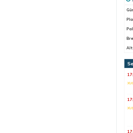
Gü
Pla
Pa
Bre
Alt
Se
17
XU
17
XU
17