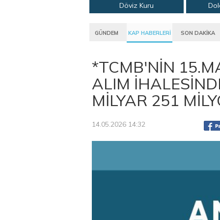
Döviz Kuru
Dol
GÜNDEM
KAP HABERLERİ
SON DAKİKA
*TCMB'NİN 15.M
ALIM İHALESİND
MİLYAR 251 MİL
14.05.2026 14:32