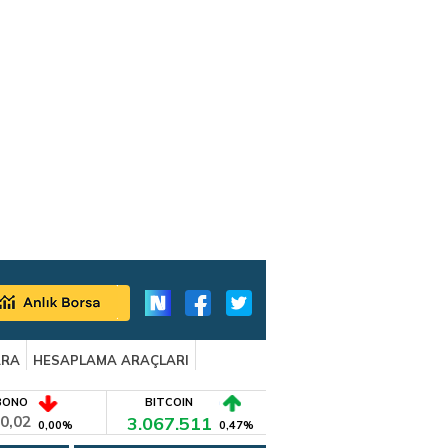
ARA
HESAPLAMA ARAÇLARI
BONO
BITCOIN
0,02
3.067.511
0,00%
0,47%