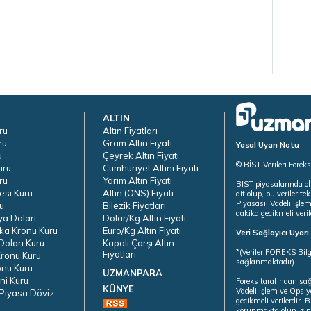
ALTIN
ru
Altın Fiyatları
ru
Gram Altın Fiyatı
Yasal Uyarı Notu
u
Çeyrek Altın Fiyatı
© BİST Verileri Forek
uru
Cumhuriyet Altını Fiyatı
ru
Yarım Altın Fiyatı
BIST piyasalarında ol
esi Kuru
Altın (ONS) Fiyatı
ait olup, bu veriler 
Piyasası, Vadeli İşle
u
Bilezik Fiyatları
dakika gecikmeli veril
ya Doları
Dolar/Kg Altın Fiyatı
ka Kronu Kuru
Euro/Kg Altın Fiyatı
Veri Sağlayıcı Uyar
oları Kuru
Kapalı Çarşı Altın
*(Veriler FOREKS Bilg
Fiyatları
ronu Kuru
sağlanmaktadır)
onu Kuru
UZMANPARA
ni Kuru
Foreks tarafından sa
KÜNYE
Vadeli İşlem ve Opsiy
Piyasa Döviz
gecikmeli verilerdir.
korunmakta olup izins