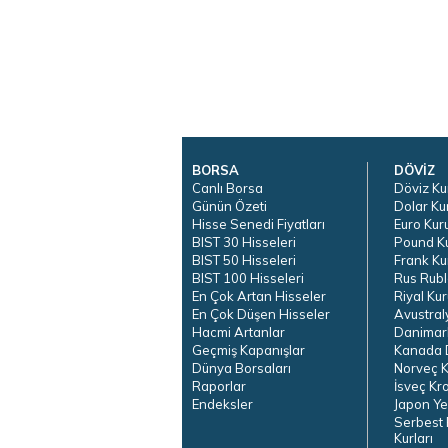
BORSA
DÖVİZ
Canlı Borsa
Döviz Ku
Günün Özeti
Dolar Ku
Hisse Senedi Fiyatları
Euro Kur
BIST 30 Hisseleri
Pound K
BIST 50 Hisseleri
Frank Ku
BIST 100 Hisseleri
Rus Rubl
En Çok Artan Hisseler
Riyal Kur
En Çok Düşen Hisseler
Avustral
Hacmi Artanlar
Danimar
Geçmiş Kapanışlar
Kanada D
Dünya Borsaları
Norveç K
Raporlar
İsveç Kr
Endeksler
Japon Ye
Serbest 
Kurları