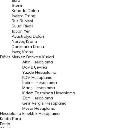
Euro
Pound Kuru
Sterlin
Kanada Doları
Frank Kuru
İsviçre Frangı
Riyal Kuru
Rus Rublesi
Suudi Riyali
Avustralya Doları
Japon Yeni
Avustralya Doları
Danimarka Kronu Kuru
Norveç Kronu
Danimarka Kronu
Kanada Doları Kuru
İsveç Kronu
Döviz
Merkez Bankası Kurlari
Norveç Kronu Kuru
Altın Hesaplama
İsveç Kronu Kuru
Döviz Çevirici
Yüzde Hesaplama
Japon Yeni Kuru
KDV Hesaplama
İndirim Hesaplama
Serbest Piyasa Döviz Kurları
Maaş Hesaplama
Kıdem Tazminatı Hesaplama
Merkez Bankası Döviz Kurları
Zam Hesaplama
Gelir Vergisi Hesaplama
ALTIN
Mesai Hesaplama
Hesaplama
Emeklilik Hesaplama
Altın Fiyatları
Kripto Para
Emtia
Gram Altın Fiyatı