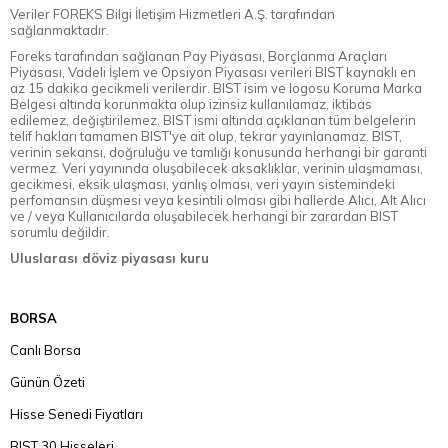
Veriler FOREKS Bilgi İletişim Hizmetleri A.Ş. tarafından
sağlanmaktadır.
Foreks tarafından sağlanan Pay Piyasası, Borçlanma Araçları
Piyasası, Vadeli İşlem ve Opsiyon Piyasası verileri BIST kaynaklı en
az 15 dakika gecikmeli verilerdir. BIST isim ve logosu Koruma Marka
Belgesi altında korunmakta olup izinsiz kullanılamaz, iktibas
edilemez, değiştirilemez. BIST ismi altında açıklanan tüm belgelerin
telif hakları tamamen BIST'ye ait olup, tekrar yayınlanamaz. BIST,
verinin sekansı, doğruluğu ve tamlığı konusunda herhangi bir garanti
vermez. Veri yayınında oluşabilecek aksaklıklar, verinin ulaşmaması,
gecikmesi, eksik ulaşması, yanlış olması, veri yayın sistemindeki
perfomansın düşmesi veya kesintili olması gibi hallerde Alıcı, Alt Alıcı
ve / veya Kullanıcılarda oluşabilecek herhangi bir zarardan BIST
sorumlu değildir.
Uluslarası döviz piyasası kuru
BORSA
Canlı Borsa
Günün Özeti
Hisse Senedi Fiyatları
BIST 30 Hisseleri