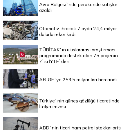
Avro Bölgesi`nde perakende satışlar
azaldı
Otomotiv ihracatı 7 ayda 24,4 milyar
dolarla rekor kırdı
TÜBİTAK`ın uluslararası araştırmacı
programında destek alan 75 projenin
7`si İYTE`den
AR-GE`ye 253,5 milyar lira harcandı
Türkiye`nin güneş gözlüğü ticaretinde
İtalya imzası
ABD`nin ticari ham petrol stokları arttı