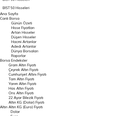
BIST 50 Hisseleri
Ana Sayfa
BIST 100 Hisseleri
Canlı Borsa
Günün Özeti
En Çok Artan Hisseler
Hisse Fiyatları
Artan Hisseler
En Çok Düşen Hisseler
Düşen Hisseler
Hacmi Artanlar
Hacmi Artanlar
Adedi Artanlar
Geçmiş Kapanışlar
Dünya Borsaları
Raporlar
Dünya Borsaları
Borsa
Endeksler
Gram Altın Fiyatı
Raporlar
Çeyrek Altın Fiyatı
Endeksler
Cumhuriyet Altını Fiyatı
Tam Altın Fiyatı
Yarım Altın Fiyatı
DÖVİZ
Has Altın Fiyatı
Ons Altın Fiyatı
Döviz Kuru
22 Ayar Bilezik Fiyatı
Dolar Kuru
Altın KG (Dolar) Fiyatı
Altın
Altın KG (Euro) Fiyatı
Euro Kuru
Dolar