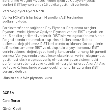
Borçlanma Araçları Piyasası, Vadeli İşlem ve Opsiyon Piyasası
verileri BIST kaynaklı en az 15 dakika gecikmeli verilerdir.
Veri Sağlayıcı Uyarı Notu
Veriler FOREKS Bilgi İletişim Hizmetleri A.Ş. tarafından
sağlanmaktadır.
Foreks tarafından sağlanan Pay Piyasası, Borçlanma Araçları
Piyasası, Vadeli İşlem ve Opsiyon Piyasası verileri BIST kaynaklı en
az 15 dakika gecikmeli verilerdir. BIST isim ve logosu Koruma Marka
Belgesi altında korunmakta olup izinsiz kullanılamaz, iktibas
edilemez, değiştirilemez. BIST ismi altında açıklanan tüm belgelerin
telif hakları tamamen BIST'ye ait olup, tekrar yayınlanamaz. BIST,
verinin sekansı, doğruluğu ve tamlığı konusunda herhangi bir garanti
vermez. Veri yayınında oluşabilecek aksaklıklar, verinin ulaşmaması,
gecikmesi, eksik ulaşması, yanlış olması, veri yayın sistemindeki
perfomansın düşmesi veya kesintili olması gibi hallerde Alıcı, Alt Alıcı
ve / veya Kullanıcılarda oluşabilecek herhangi bir zarardan BIST
sorumlu değildir.
Uluslarası döviz piyasası kuru
BORSA
Canlı Borsa
Günün Özeti