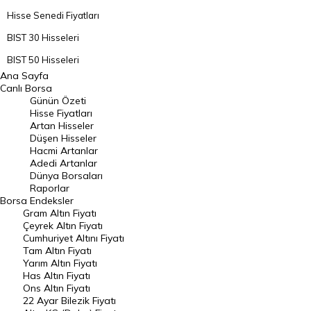
Hisse Senedi Fiyatları
BIST 30 Hisseleri
BIST 50 Hisseleri
Ana Sayfa
BIST 100 Hisseleri
Canlı Borsa
Günün Özeti
En Çok Artan Hisseler
Hisse Fiyatları
Artan Hisseler
En Çok Düşen Hisseler
Düşen Hisseler
Hacmi Artanlar
Hacmi Artanlar
Adedi Artanlar
Geçmiş Kapanışlar
Dünya Borsaları
Raporlar
Dünya Borsaları
Borsa
Endeksler
Gram Altın Fiyatı
Raporlar
Çeyrek Altın Fiyatı
Endeksler
Cumhuriyet Altını Fiyatı
Tam Altın Fiyatı
Yarım Altın Fiyatı
DÖVİZ
Has Altın Fiyatı
Ons Altın Fiyatı
Döviz Kuru
22 Ayar Bilezik Fiyatı
Dolar Kuru