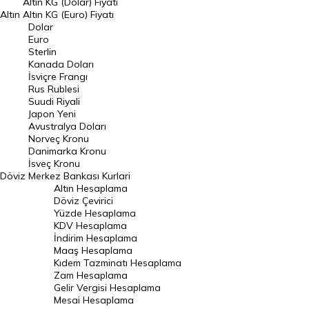
Altın KG (Dolar) Fiyatı
Altın
Altın KG (Euro) Fiyatı
Euro Kuru
Dolar
Euro
Pound Kuru
Sterlin
Kanada Doları
Frank Kuru
İsviçre Frangı
Riyal Kuru
Rus Rublesi
Suudi Riyali
Avustralya Doları
Japon Yeni
Avustralya Doları
Danimarka Kronu Kuru
Norveç Kronu
Danimarka Kronu
Kanada Doları Kuru
İsveç Kronu
Döviz
Merkez Bankası Kurlari
Norveç Kronu Kuru
Altın Hesaplama
İsveç Kronu Kuru
Döviz Çevirici
Yüzde Hesaplama
Japon Yeni Kuru
KDV Hesaplama
İndirim Hesaplama
Serbest Piyasa Döviz Kurları
Maaş Hesaplama
Kıdem Tazminatı Hesaplama
Merkez Bankası Döviz Kurları
Zam Hesaplama
Gelir Vergisi Hesaplama
ALTIN
Mesai Hesaplama