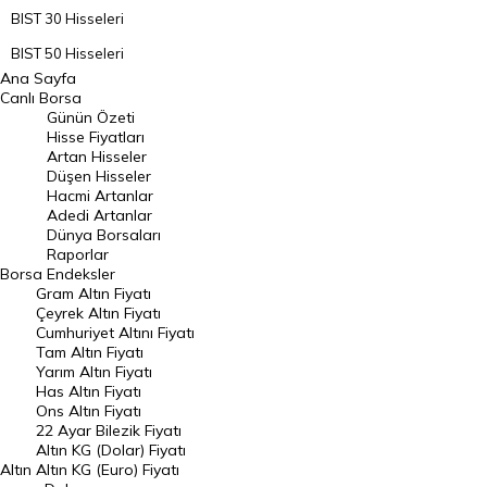
BIST 30 Hisseleri
BIST 50 Hisseleri
Ana Sayfa
BIST 100 Hisseleri
Canlı Borsa
Günün Özeti
En Çok Artan Hisseler
Hisse Fiyatları
Artan Hisseler
En Çok Düşen Hisseler
Düşen Hisseler
Hacmi Artanlar
Hacmi Artanlar
Adedi Artanlar
Geçmiş Kapanışlar
Dünya Borsaları
Raporlar
Dünya Borsaları
Borsa
Endeksler
Gram Altın Fiyatı
Raporlar
Çeyrek Altın Fiyatı
Endeksler
Cumhuriyet Altını Fiyatı
Tam Altın Fiyatı
Yarım Altın Fiyatı
DÖVİZ
Has Altın Fiyatı
Ons Altın Fiyatı
Döviz Kuru
22 Ayar Bilezik Fiyatı
Dolar Kuru
Altın KG (Dolar) Fiyatı
Altın
Altın KG (Euro) Fiyatı
Euro Kuru