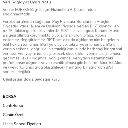
Veri Sağlayıcı Uyarı Notu
Veriler FOREKS Bilgi İletişim Hizmetleri A.Ş. tarafından
sağlanmaktadır.
Foreks tarafından sağlanan Pay Piyasası, Borçlanma Araçları
Piyasası, Vadeli İşlem ve Opsiyon Piyasası verileri BIST kaynaklı en
az 15 dakika gecikmeli verilerdir. BIST isim ve logosu Koruma Marka
Belgesi altında korunmakta olup izinsiz kullanılamaz, iktibas
edilemez, değiştirilemez. BIST ismi altında açıklanan tüm belgelerin
telif hakları tamamen BIST'ye ait olup, tekrar yayınlanamaz. BIST,
verinin sekansı, doğruluğu ve tamlığı konusunda herhangi bir garanti
vermez. Veri yayınında oluşabilecek aksaklıklar, verinin ulaşmaması,
gecikmesi, eksik ulaşması, yanlış olması, veri yayın sistemindeki
perfomansın düşmesi veya kesintili olması gibi hallerde Alıcı, Alt Alıcı
ve / veya Kullanıcılarda oluşabilecek herhangi bir zarardan BIST
sorumlu değildir.
Uluslarası döviz piyasası kuru
BORSA
Canlı Borsa
Günün Özeti
Hisse Senedi Fiyatları