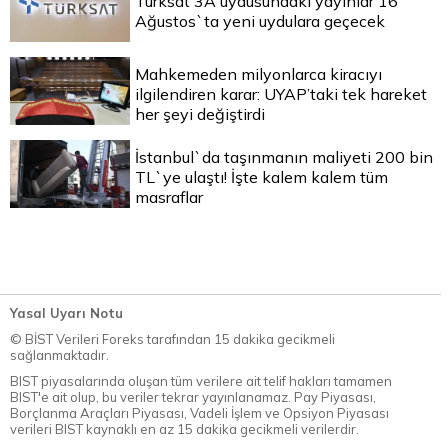
Türksat 3A uydusundaki yayınlar 16
Ağustos`ta yeni uydulara geçecek
Mahkemeden milyonlarca kiracıyı
ilgilendiren karar: UYAP’taki tek hareket
her şeyi değiştirdi
İstanbul`da taşınmanın maliyeti 200 bin
TL`ye ulaştı! İşte kalem kalem tüm
masraflar
Yasal Uyarı Notu
© BİST Verileri Foreks tarafından 15 dakika gecikmeli
sağlanmaktadır.
BIST piyasalarında oluşan tüm verilere ait telif hakları tamamen
BIST'e ait olup, bu veriler tekrar yayınlanamaz. Pay Piyasası,
Borçlanma Araçları Piyasası, Vadeli İşlem ve Opsiyon Piyasası
verileri BIST kaynaklı en az 15 dakika gecikmeli verilerdir.