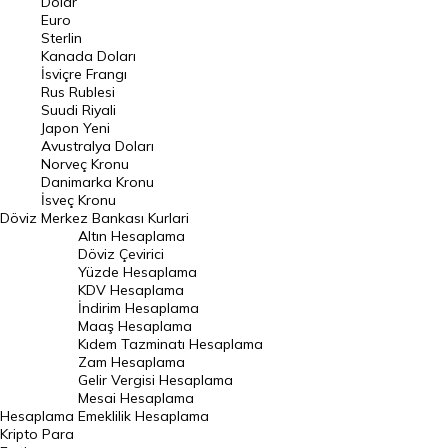
Dolar
Euro
Pound Kuru
Sterlin
Kanada Doları
Frank Kuru
İsviçre Frangı
Riyal Kuru
Rus Rublesi
Suudi Riyali
Avustralya Doları
Japon Yeni
Avustralya Doları
Danimarka Kronu Kuru
Norveç Kronu
Danimarka Kronu
Kanada Doları Kuru
İsveç Kronu
Döviz
Merkez Bankası Kurlari
Norveç Kronu Kuru
Altın Hesaplama
İsveç Kronu Kuru
Döviz Çevirici
Yüzde Hesaplama
Japon Yeni Kuru
KDV Hesaplama
İndirim Hesaplama
Serbest Piyasa Döviz Kurları
Maaş Hesaplama
Kıdem Tazminatı Hesaplama
Merkez Bankası Döviz Kurları
Zam Hesaplama
Gelir Vergisi Hesaplama
ALTIN
Mesai Hesaplama
Hesaplama
Emeklilik Hesaplama
Altın Fiyatları
Kripto Para