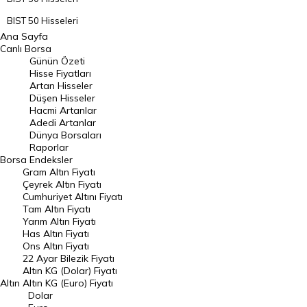
BIST 50 Hisseleri
Ana Sayfa
BIST 100 Hisseleri
Canlı Borsa
Günün Özeti
En Çok Artan Hisseler
Hisse Fiyatları
Artan Hisseler
En Çok Düşen Hisseler
Düşen Hisseler
Hacmi Artanlar
Hacmi Artanlar
Adedi Artanlar
Geçmiş Kapanışlar
Dünya Borsaları
Raporlar
Dünya Borsaları
Borsa
Endeksler
Gram Altın Fiyatı
Raporlar
Çeyrek Altın Fiyatı
Endeksler
Cumhuriyet Altını Fiyatı
Tam Altın Fiyatı
Yarım Altın Fiyatı
DÖVİZ
Has Altın Fiyatı
Ons Altın Fiyatı
Döviz Kuru
22 Ayar Bilezik Fiyatı
Dolar Kuru
Altın KG (Dolar) Fiyatı
Altın
Altın KG (Euro) Fiyatı
Euro Kuru
Dolar