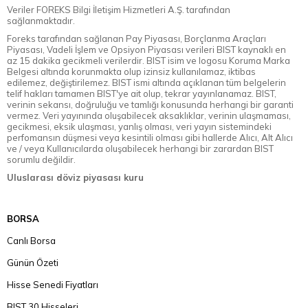
Veriler FOREKS Bilgi İletişim Hizmetleri A.Ş. tarafından
sağlanmaktadır.
Foreks tarafından sağlanan Pay Piyasası, Borçlanma Araçları
Piyasası, Vadeli İşlem ve Opsiyon Piyasası verileri BIST kaynaklı en
az 15 dakika gecikmeli verilerdir. BIST isim ve logosu Koruma Marka
Belgesi altında korunmakta olup izinsiz kullanılamaz, iktibas
edilemez, değiştirilemez. BIST ismi altında açıklanan tüm belgelerin
telif hakları tamamen BIST'ye ait olup, tekrar yayınlanamaz. BIST,
verinin sekansı, doğruluğu ve tamlığı konusunda herhangi bir garanti
vermez. Veri yayınında oluşabilecek aksaklıklar, verinin ulaşmaması,
gecikmesi, eksik ulaşması, yanlış olması, veri yayın sistemindeki
perfomansın düşmesi veya kesintili olması gibi hallerde Alıcı, Alt Alıcı
ve / veya Kullanıcılarda oluşabilecek herhangi bir zarardan BIST
sorumlu değildir.
Uluslarası döviz piyasası kuru
BORSA
Canlı Borsa
Günün Özeti
Hisse Senedi Fiyatları
BIST 30 Hisseleri