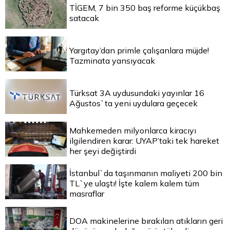
TİGEM, 7 bin 350 baş reforme küçükbaş
satacak
Yargıtay’dan primle çalışanlara müjde!
Tazminata yansıyacak
Türksat 3A uydusundaki yayınlar 16
Ağustos`ta yeni uydulara geçecek
Mahkemeden milyonlarca kiracıyı
ilgilendiren karar: UYAP’taki tek hareket
her şeyi değiştirdi
İstanbul`da taşınmanın maliyeti 200 bin
TL`ye ulaştı! İşte kalem kalem tüm
masraflar
DOA makinelerine bırakılan atıkların geri