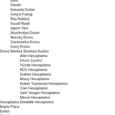
Euro
Pound Kuru
Sterlin
Kanada Doları
Frank Kuru
İsviçre Frangı
Riyal Kuru
Rus Rublesi
Suudi Riyali
Avustralya Doları
Japon Yeni
Avustralya Doları
Danimarka Kronu Kuru
Norveç Kronu
Danimarka Kronu
Kanada Doları Kuru
İsveç Kronu
Döviz
Merkez Bankası Kurlari
Norveç Kronu Kuru
Altın Hesaplama
İsveç Kronu Kuru
Döviz Çevirici
Yüzde Hesaplama
Japon Yeni Kuru
KDV Hesaplama
İndirim Hesaplama
Serbest Piyasa Döviz Kurları
Maaş Hesaplama
Kıdem Tazminatı Hesaplama
Merkez Bankası Döviz Kurları
Zam Hesaplama
Gelir Vergisi Hesaplama
ALTIN
Mesai Hesaplama
Hesaplama
Emeklilik Hesaplama
Altın Fiyatları
Kripto Para
Emtia
Gram Altın Fiyatı