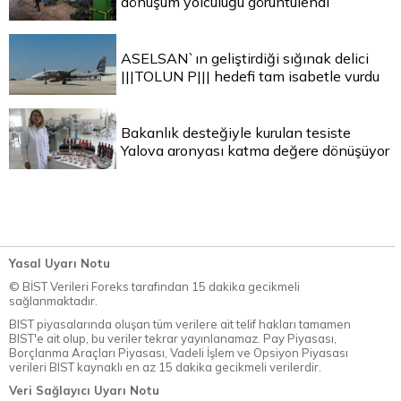
dönüşüm yolculuğu görüntülendi
ASELSAN`ın geliştirdiği sığınak delici
|||TOLUN P||| hedefi tam isabetle vurdu
Bakanlık desteğiyle kurulan tesiste
Yalova aronyası katma değere dönüşüyor
Yasal Uyarı Notu
© BİST Verileri Foreks tarafından 15 dakika gecikmeli
sağlanmaktadır.
BIST piyasalarında oluşan tüm verilere ait telif hakları tamamen
BIST'e ait olup, bu veriler tekrar yayınlanamaz. Pay Piyasası,
Borçlanma Araçları Piyasası, Vadeli İşlem ve Opsiyon Piyasası
verileri BIST kaynaklı en az 15 dakika gecikmeli verilerdir.
Veri Sağlayıcı Uyarı Notu