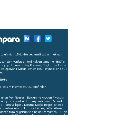
s tarafından 15 dakika gecikmeli sağlanmaktadır.
uşan tüm verilere ait telif hakları tamamen BIST'e
tekrar yayınlanamaz. Pay Piyasası, Borçlanma Araçları
m ve Opsiyon Piyasası verileri BIST kaynaklı en az 15
erdir.
ı Notu
i İletişim Hizmetleri A.Ş. tarafından
ğlanan Pay Piyasası, Borçlanma Araçları Piyasası,
on Piyasası verileri BIST kaynaklı en az 15 dakika
 BIST isim ve logosu Koruma Marka Belgesi altında
iz kullanılamaz, iktibas edilemez, değiştirilemez.
klanan tüm belgelerin telif hakları tamamen BIST'ye