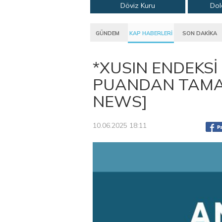
Döviz Kuru
Dol
GÜNDEM
KAP HABERLERİ
SON DAKİKA
*XUSIN ENDEKSİ
PUANDAN TAMAM
NEWS]
10.06.2025 18:11