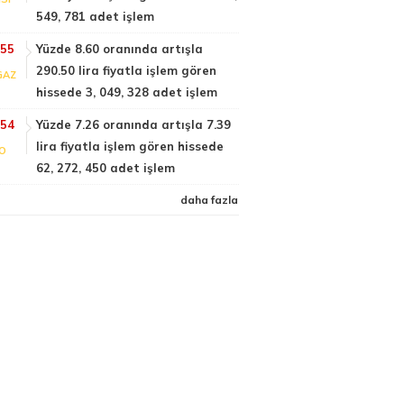
549, 781 adet işlem
:55
Yüzde 8.60 oranında artışla
290.50 lira fiyatla işlem gören
GAZ
hissede 3, 049, 328 adet işlem
:54
Yüzde 7.26 oranında artışla 7.39
lira fiyatla işlem gören hissede
FO
62, 272, 450 adet işlem
daha fazla