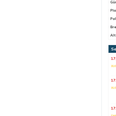
Gü
Pla
Pa
Bre
Alt
Se
17
XU
17
XU
17
DNI