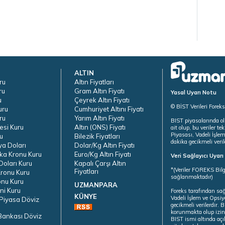
ALTIN
ru
Altın Fiyatları
ru
Gram Altın Fiyatı
Yasal Uyarı Notu
u
Çeyrek Altın Fiyatı
© BİST Verileri Forek
uru
Cumhuriyet Altını Fiyatı
ru
Yarım Altın Fiyatı
BIST piyasalarında ol
esi Kuru
Altın (ONS) Fiyatı
ait olup, bu veriler 
Piyasası, Vadeli İşle
u
Bilezik Fiyatları
dakika gecikmeli veril
ya Doları
Dolar/Kg Altın Fiyatı
ka Kronu Kuru
Euro/Kg Altın Fiyatı
Veri Sağlayıcı Uyar
oları Kuru
Kapalı Çarşı Altın
*(Veriler FOREKS Bilg
Fiyatları
ronu Kuru
sağlanmaktadır)
onu Kuru
UZMANPARA
ni Kuru
Foreks tarafından sa
KÜNYE
Vadeli İşlem ve Opsiy
Piyasa Döviz
gecikmeli verilerdir.
korunmakta olup izins
Bankası Döviz
BIST ismi altında açı