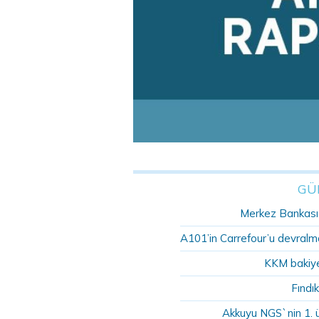
GÜ
Merkez Bankası r
A101’in Carrefour’u devralma
KKM bakiye
Fındık
Akkuyu NGS`nin 1. 