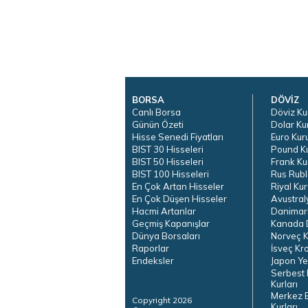
BORSA
DÖVİZ
Canlı Borsa
Döviz Ku
Günün Özeti
Dolar Ku
Hisse Senedi Fiyatları
Euro Kur
BIST 30 Hisseleri
Pound K
BIST 50 Hisseleri
Frank Ku
BIST 100 Hisseleri
Rus Rubl
En Çok Artan Hisseler
Riyal Kur
En Çok Düşen Hisseler
Avustral
Hacmi Artanlar
Danimar
Geçmiş Kapanışlar
Kanada D
Dünya Borsaları
Norveç K
Raporlar
İsveç Kr
Endeksler
Japon Ye
Serbest 
Kurları
Merkez 
Copyright 2026
Kurları