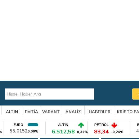
ALTIN
EMTİA
VARANT
ANALİZ
HABERLER
KRİPTO P
EURO
ALTIN
PETROL
55,0152
6.512,58
83,34
4
0,00%
%
0,31%
-0,24%