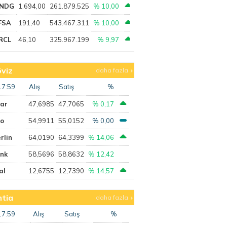
NDG
1.694,00
261.879.525
% 10,00
FSA
191,40
543.467.311
% 10,00
RCL
46,10
325.967.199
% 9,97
viz
daha fazla
17:59
Alış
Satış
%
lar
47,6985
47,7065
% 0,17
ro
54,9911
55,0152
% 0,00
rlin
64,0190
64,3399
% 14,06
ank
58,5696
58,8632
% 12,42
al
12,6755
12,7390
% 14,57
tia
daha fazla
17:59
Alış
Satış
%