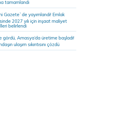
a tamamlandı
i Gazete`de yayımlandı! Emlak
sinde 2027 yılı için inşaat maliyet
leri belirlendi
de gördü, Amasya’da üretime başladı!
daşın ulaşım sıkıntısını çözdü