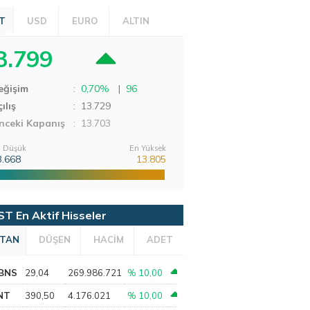
T
USD
EURO
ALTIN
3.799
eğişim
:
0,70%
|
96
ılış
:
13.729
nceki Kapanış
: 13.703
 Düşük
En Yüksek
3.668
13.805
ST En Aktif Hisseler
TAN
DÜŞEN
HACİM
ADET
BNS
29,04
269.986.721
% 10,00
NT
390,50
4.176.021
% 10,00