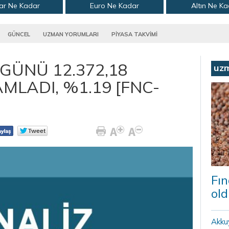
ar Ne Kadar
Euro Ne Kadar
Altın Ne K
GÜNCEL
UZMAN YORUMLARI
PİYASA TAKVİMİ
 GÜNÜ 12.372,18
uz
LADI, %1.19 [FNC-
Fın
old
Akku