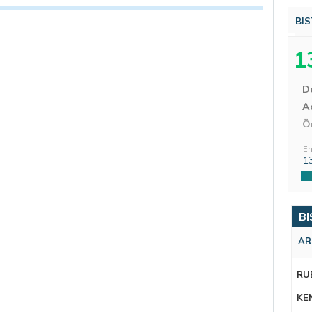
BIS
1
D
Aç
Ö
En
1
BI
AR
RU
KE