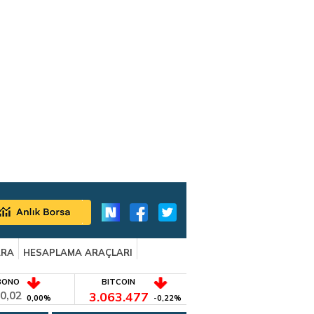
ARA
HESAPLAMA ARAÇLARI
BONO
BITCOIN
0,02
3.063.477
0,00%
-0,22%