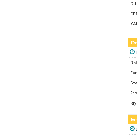
GU
CR
KA
Dö
Do
Eu
Ste
Fr
Riy
Em