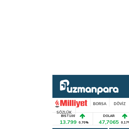
BORSA
DÖVİZ
SÖZLÜK
BIST100
DOLAR
13.799
47,7065
0,70%
0,17