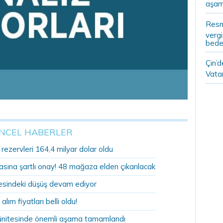
aşam
Resm
vergi
bedel
Çin’
Vatan
NCEL HABERLER
ezervleri 164,4 milyar dolar oldu
sına şartlı onay! 48 mağaza elden çıkarılacak
sindeki düşüş devam ediyor
 alım fiyatları belli oldu!
ünitesinde önemli aşama tamamlandı