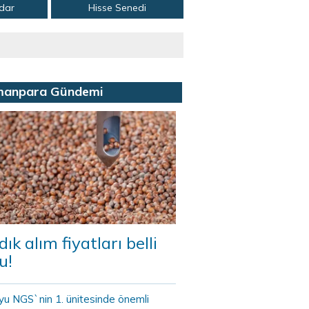
adar
Hisse Senedi
manpara Gündemi
dık alım fiyatları belli
u!
yu NGS`nin 1. ünitesinde önemli