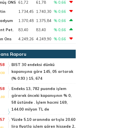
müş ONS
61,72
61,78
% 0,66
tin
1.734,45
1.740,30
% 0,66
ladyum
1.370,48
1.375,84
% 0,66
nt Pet.
83,40
83,40
% 0,66
ın Ons
4.249,26
4.249,90
% 0,66
ans Raporu
:58
BIST 30 endeksi dünkü
kapanışına göre 145, 05 artarak
030
(% 0.93 ) 15, 674
:58
Endeks 13, 782 puanda işlem
görerek önceki kapanışının % 0,
100
58 üstünde . İşlem hacmi 169,
144.00 milyon TL de
:57
Yüzde 5.10 oranında artışla 20.60
lira fiyatla işlem gören hissede 2,
SI