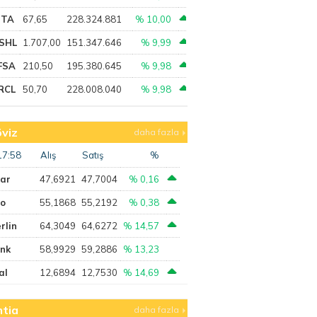
PTA
67,65
228.324.881
% 10,00
SHL
1.707,00
151.347.646
% 9,99
FSA
210,50
195.380.645
% 9,98
RCL
50,70
228.008.040
% 9,98
viz
daha fazla
17:58
Alış
Satış
%
lar
47,6921
47,7004
% 0,16
ro
55,1868
55,2192
% 0,38
rlin
64,3049
64,6272
% 14,57
ank
58,9929
59,2886
% 13,23
al
12,6894
12,7530
% 14,69
tia
daha fazla