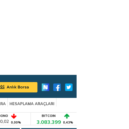
ARA
HESAPLAMA ARAÇLARI
BONO
BITCOIN
0,02
3.083.399
0,00%
0,43%