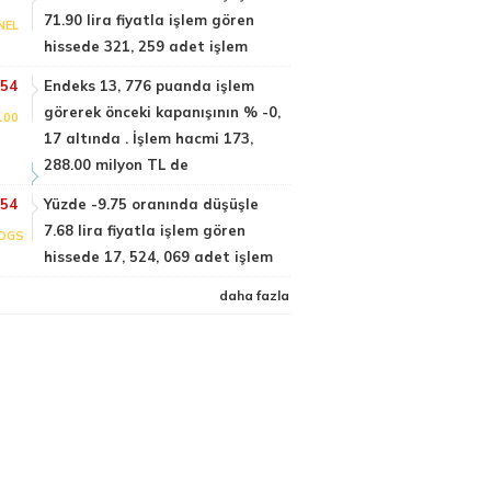
71.90 lira fiyatla işlem gören
NEL
hissede 321, 259 adet işlem
:54
Endeks 13, 776 puanda işlem
görerek önceki kapanışının % -0,
100
17 altında . İşlem hacmi 173,
288.00 milyon TL de
:54
Yüzde -9.75 oranında düşüşle
7.68 lira fiyatla işlem gören
DGS
hissede 17, 524, 069 adet işlem
daha fazla