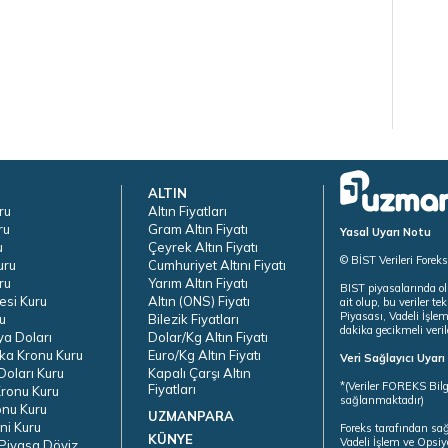
ALTIN
ru
Altın Fiyatları
ru
Gram Altın Fiyatı
Yasal Uyarı Notu
u
Çeyrek Altın Fiyatı
© BİST Verileri Forek
uru
Cumhuriyet Altını Fiyatı
ru
Yarım Altın Fiyatı
BIST piyasalarında ol
esi Kuru
Altın (ONS) Fiyatı
ait olup, bu veriler 
Piyasası, Vadeli İşle
u
Bilezik Fiyatları
dakika gecikmeli veril
ya Doları
Dolar/Kg Altın Fiyatı
ka Kronu Kuru
Euro/Kg Altın Fiyatı
Veri Sağlayıcı Uyar
oları Kuru
Kapalı Çarşı Altın
*(Veriler FOREKS Bilg
Fiyatları
ronu Kuru
sağlanmaktadır)
onu Kuru
UZMANPARA
ni Kuru
Foreks tarafından sa
KÜNYE
Vadeli İşlem ve Opsiy
Piyasa Döviz