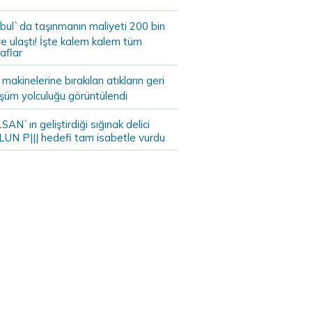
bul`da taşınmanın maliyeti 200 bin
e ulaştı! İşte kalem kalem tüm
aflar
akinelerine bırakılan atıkların geri
şüm yolculuğu görüntülendi
AN`ın geliştirdiği sığınak delici
LUN P||| hedefi tam isabetle vurdu