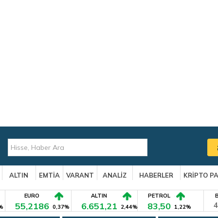
ALTIN
EMTİA
VARANT
ANALİZ
HABERLER
KRİPTO P
EURO
ALTIN
PETROL
55,2186
6.651,21
83,50
4
%
0,37%
2,44%
1,22%