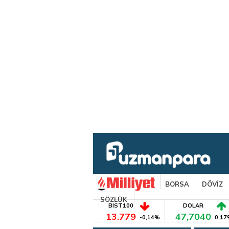
BORSA
DÖVİZ
SÖZLÜK
BIST100
DOLAR
13.779
47,7040
-0,14%
0,17