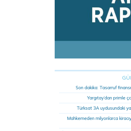
GÜ
Son dakika: Tasarruf finansm
Yargıtay’dan primle ç
Türksat 3A uydusundaki ya
Mahkemeden milyonlarca kiracıyı 