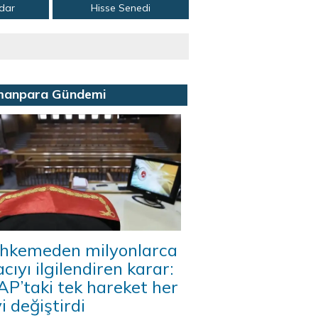
adar
Hisse Senedi
manpara Gündemi
hkemeden milyonlarca
acıyı ilgilendiren karar:
P’taki tek hareket her
i değiştirdi