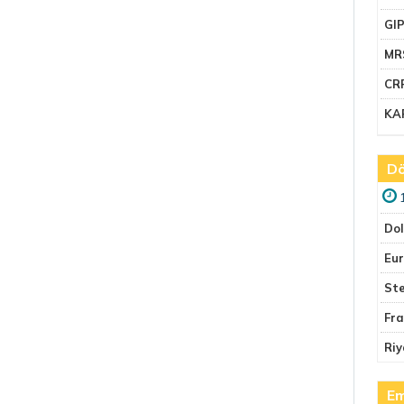
GI
MR
CR
KA
Dö
Do
Eu
Ste
Fr
Riy
Em