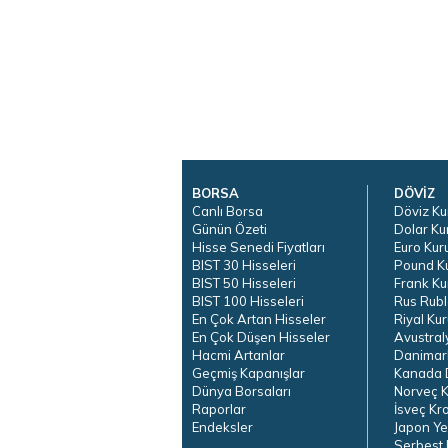
BORSA
DÖVİZ
Canlı Borsa
Döviz Ku
Günün Özeti
Dolar Ku
Hisse Senedi Fiyatları
Euro Kur
BIST 30 Hisseleri
Pound K
BIST 50 Hisseleri
Frank Ku
BIST 100 Hisseleri
Rus Rubl
En Çok Artan Hisseler
Riyal Kur
En Çok Düşen Hisseler
Avustral
Hacmi Artanlar
Danimar
Geçmiş Kapanışlar
Kanada D
Dünya Borsaları
Norveç K
Raporlar
İsveç Kr
Endeksler
Japon Ye
Serbest 