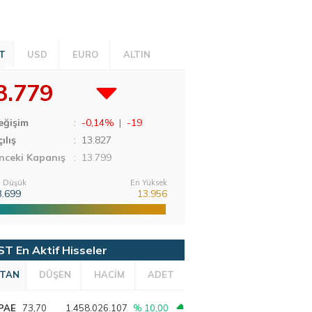
T
USD
EURO
ALTIN
3.779
eğişim
:
-0,14%
|
-19
ılış
:
13.827
nceki Kapanış
: 13.799
 Düşük
En Yüksek
3.699
13.956
ST En Aktif Hisseler
TAN
DÜŞEN
HACİM
ADET
PAE
73,70
1.458.026.107
% 10,00