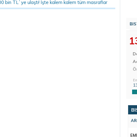
00 bin TL`ye ulaştı! İşte kalem kalem tüm masraflar
BIS
1
D
Aç
Ö
En
1
BI
AR
EM