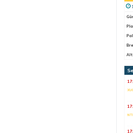
Gü
Pla
Pa
Bre
Alt
Se
17
XU
17
NT
17