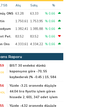
17:58
Alış
Satış
%
müş ONS
63,28
63,33
% 0,66
tin
1.750,61
1.753,95
% 0,66
ladyum
1.382,41
1.385,88
% 0,66
nt Pet.
83,52
83,52
% 0,66
ın Ons
4.333,61
4.334,22
% 0,66
ans Raporu
:59
BIST 30 endeksi dünkü
kapanışına göre -70, 55
030
kaybederek (% -0.45 ) 15, 584
:56
Yüzde -3.21 oranında düşüşle
44.04 lira fiyatla işlem gören
HOL
hissede 2, 601, 347 adet işlem
:55
Yüzde -4.32 oranında düşüşle