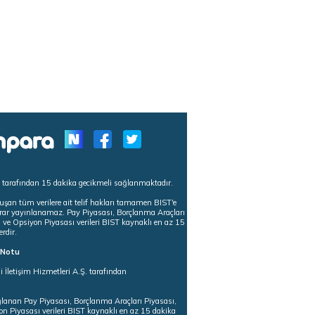
s tarafından 15 dakika gecikmeli sağlanmaktadır.
uşan tüm verilere ait telif hakları tamamen BIST'e
tekrar yayınlanamaz. Pay Piyasası, Borçlanma Araçları
m ve Opsiyon Piyasası verileri BIST kaynaklı en az 15
erdir.
ı Notu
i İletişim Hizmetleri A.Ş. tarafından
ğlanan Pay Piyasası, Borçlanma Araçları Piyasası,
on Piyasası verileri BIST kaynaklı en az 15 dakika