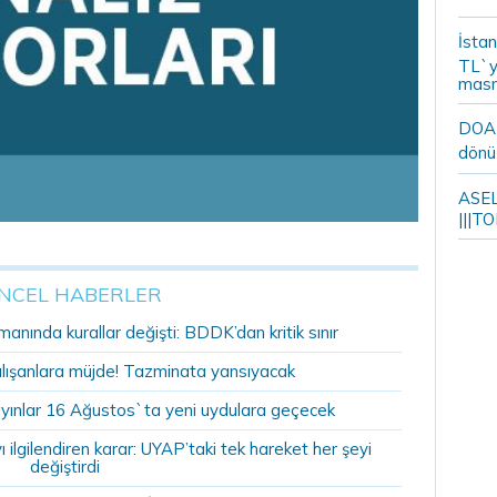
İstan
TL`y
masr
DOA m
dönü
ASELS
|||TO
NCEL HABERLER
anında kurallar değişti: BDDK’dan kritik sınır
alışanlara müjde! Tazminata yansıyacak
yınlar 16 Ağustos`ta yeni uydulara geçecek
ilgilendiren karar: UYAP’taki tek hareket her şeyi
değiştirdi