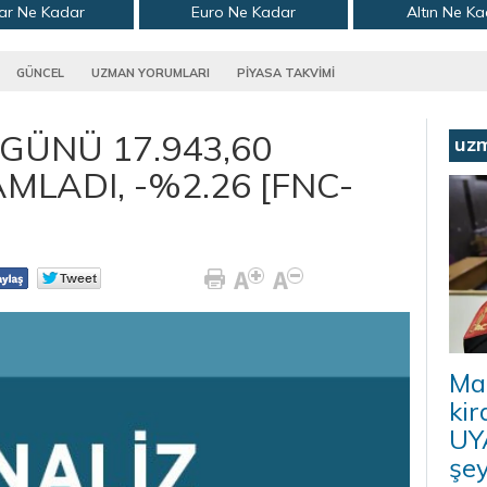
ar Ne Kadar
Euro Ne Kadar
Altın Ne K
GÜNCEL
UZMAN YORUMLARI
PİYASA TAKVİMİ
 GÜNÜ 17.943,60
uz
LADI, -%2.26 [FNC-
Ma
kir
UYA
şey