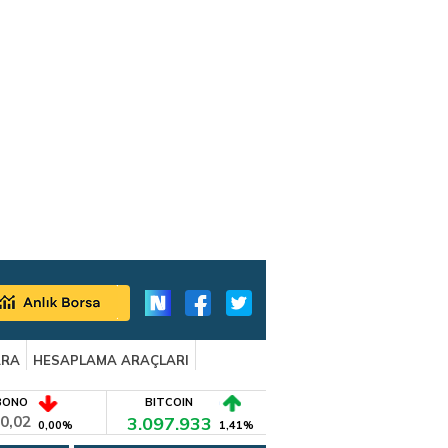
ARA
HESAPLAMA ARAÇLARI
BONO
BITCOIN
0,02
3.097.933
0,00%
1,41%