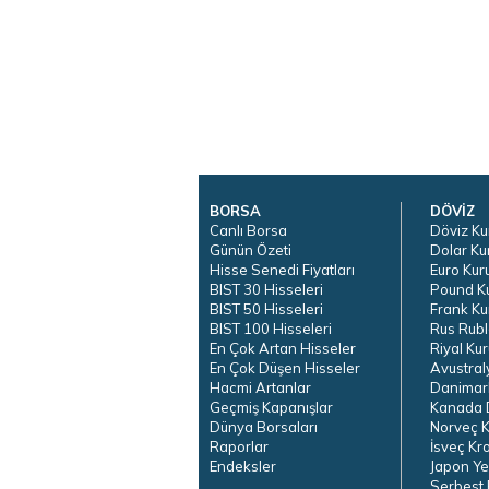
BORSA
DÖVİZ
Canlı Borsa
Döviz Ku
Günün Özeti
Dolar Ku
Hisse Senedi Fiyatları
Euro Kur
BIST 30 Hisseleri
Pound K
BIST 50 Hisseleri
Frank Ku
BIST 100 Hisseleri
Rus Rubl
En Çok Artan Hisseler
Riyal Kur
En Çok Düşen Hisseler
Avustral
Hacmi Artanlar
Danimar
Geçmiş Kapanışlar
Kanada D
Dünya Borsaları
Norveç K
Raporlar
İsveç Kr
Endeksler
Japon Ye
Serbest 