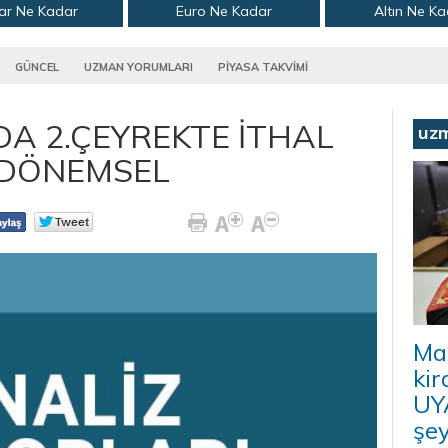
ar Ne Kadar
Euro Ne Kadar
Altın Ne K
GÜNCEL
UZMAN YORUMLARI
PİYASA TAKVİMİ
DA 2.ÇEYREKTE İTHAL
uz
7 DÖNEMSEL
Ma
kir
UYA
şey