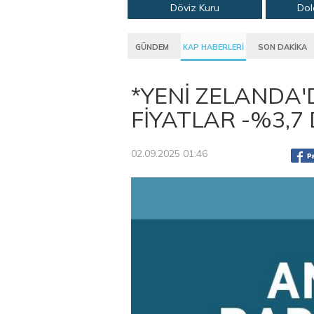
Döviz Kuru
Dol
GÜNDEM
KAP HABERLERİ
SON DAKİKA
*YENİ ZELANDA'
FİYATLAR -%3,
02.09.2025 01:46