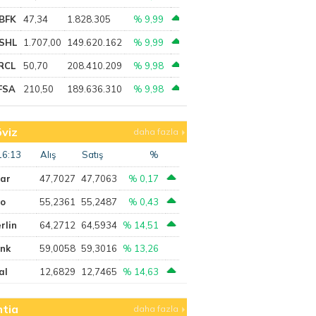
BFK
47,34
1.828.305
% 9,99
SHL
1.707,00
149.620.162
% 9,99
RCL
50,70
208.410.209
% 9,98
FSA
210,50
189.636.310
% 9,98
viz
daha fazla
16:13
Alış
Satış
%
lar
47,7027
47,7063
% 0,17
ro
55,2361
55,2487
% 0,43
rlin
64,2712
64,5934
% 14,51
ank
59,0058
59,3016
% 13,26
al
12,6829
12,7465
% 14,63
tia
daha fazla