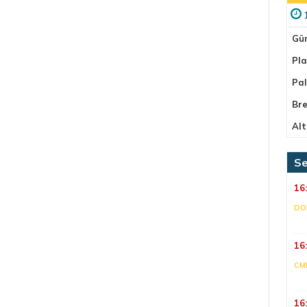
Gü
Pla
Pa
Bre
Alt
Se
16
DO
16
CM
16