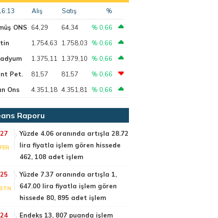
16:13
Alış
Satış
%
müş ONS
64,29
64,34
% 0,66
tin
1.754,63
1.758,03
% 0,66
ladyum
1.375,11
1.379,10
% 0,66
nt Pet.
81,57
81,57
% 0,66
ın Ons
4.351,18
4.351,81
% 0,66
ans Raporu
:27
Yüzde 4.06 oranında artışla 28.72
lira fiyatla işlem gören hissede
FER
462, 108 adet işlem
:25
Yüzde 7.37 oranında artışla 1,
647.00 lira fiyatla işlem gören
BTN
hissede 80, 895 adet işlem
:24
Endeks 13, 807 puanda işlem