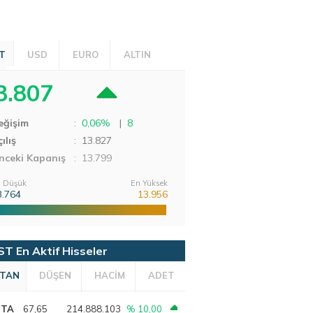
T
USD
EURO
ALTIN
3.807
eğişim
:
0,06%
|
8
ılış
:
13.827
nceki Kapanış
: 13.799
 Düşük
En Yüksek
3.764
13.956
ST En Aktif Hisseler
TAN
DÜŞEN
HACİM
ADET
PTA
67,65
214.888.103
% 10,00