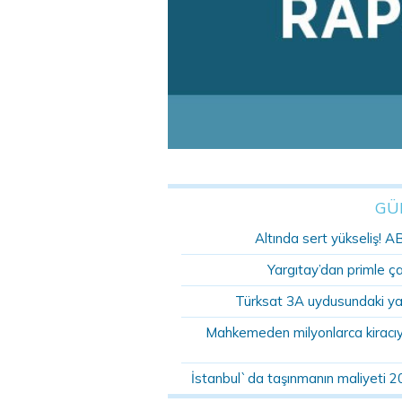
GÜ
Altında sert yükseliş! A
Yargıtay’dan primle ç
Türksat 3A uydusundaki ya
Mahkemeden milyonlarca kiracıyı 
İstanbul`da taşınmanın maliyeti 2