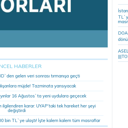
İstan
TL`y
masr
DOA m
dönü
ASELS
|||TO
NCEL HABERLER
BD`den gelen veri sonrası tırmanışa geçti
alışanlara müjde! Tazminata yansıyacak
yınlar 16 Ağustos`ta yeni uydulara geçecek
ilgilendiren karar: UYAP’taki tek hareket her şeyi
değiştirdi
00 bin TL`ye ulaştı! İşte kalem kalem tüm masraflar