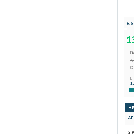
BIS
1
D
Aç
Ö
En
1
BI
AR
GI