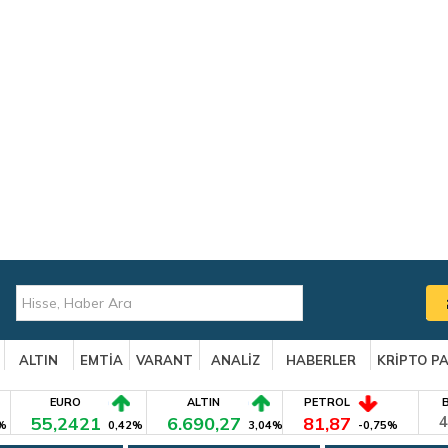
ALTIN
EMTİA
VARANT
ANALİZ
HABERLER
KRİPTO P
EURO
ALTIN
PETROL
55,2421
6.690,27
81,87
4
%
0,42%
3,04%
-0,75%