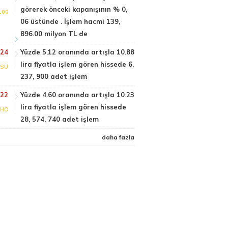
görerek önceki kapanışının % 0,
100
06 üstünde . İşlem hacmi 139,
896.00 milyon TL de
:24
Yüzde 5.12 oranında artışla 10.88
lira fiyatla işlem gören hissede 6,
NSU
237, 900 adet işlem
:22
Yüzde 4.60 oranında artışla 10.23
lira fiyatla işlem gören hissede
NHO
28, 574, 740 adet işlem
daha fazla