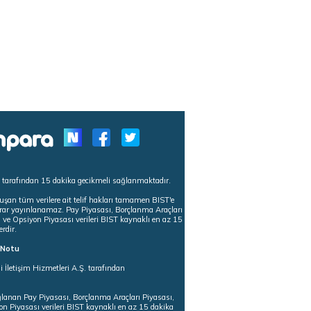
s tarafından 15 dakika gecikmeli sağlanmaktadır.
uşan tüm verilere ait telif hakları tamamen BIST'e
tekrar yayınlanamaz. Pay Piyasası, Borçlanma Araçları
m ve Opsiyon Piyasası verileri BIST kaynaklı en az 15
erdir.
ı Notu
i İletişim Hizmetleri A.Ş. tarafından
ğlanan Pay Piyasası, Borçlanma Araçları Piyasası,
on Piyasası verileri BIST kaynaklı en az 15 dakika