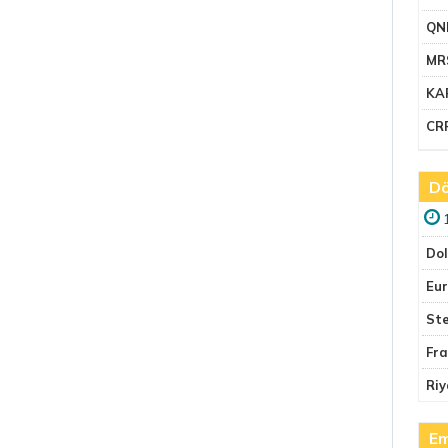
QN
MR
KA
CR
Dö
Do
Eu
Ste
Fr
Riy
Em