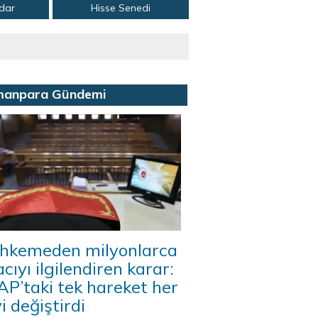
adar
Hisse Senedi
manpara Gündemi
hkemeden milyonlarca
acıyı ilgilendiren karar:
P’taki tek hareket her
i değiştirdi