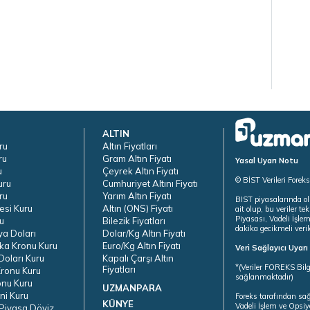
ALTIN
ru
Altın Fiyatları
ru
Gram Altın Fiyatı
Yasal Uyarı Notu
u
Çeyrek Altın Fiyatı
© BİST Verileri Forek
uru
Cumhuriyet Altını Fiyatı
ru
Yarım Altın Fiyatı
BIST piyasalarında ol
esi Kuru
Altın (ONS) Fiyatı
ait olup, bu veriler 
Piyasası, Vadeli İşle
u
Bilezik Fiyatları
dakika gecikmeli veril
ya Doları
Dolar/Kg Altın Fiyatı
ka Kronu Kuru
Euro/Kg Altın Fiyatı
Veri Sağlayıcı Uyar
oları Kuru
Kapalı Çarşı Altın
*(Veriler FOREKS Bilg
Fiyatları
ronu Kuru
sağlanmaktadır)
onu Kuru
UZMANPARA
ni Kuru
Foreks tarafından sa
KÜNYE
Vadeli İşlem ve Opsiy
Piyasa Döviz