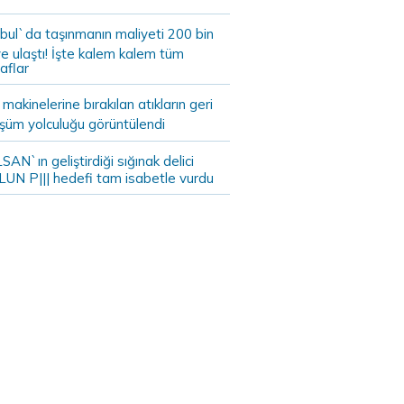
bul`da taşınmanın maliyeti 200 bin
e ulaştı! İşte kalem kalem tüm
aflar
akinelerine bırakılan atıkların geri
şüm yolculuğu görüntülendi
AN`ın geliştirdiği sığınak delici
LUN P||| hedefi tam isabetle vurdu