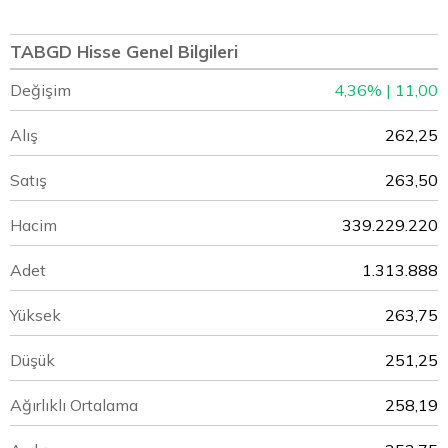
TABGD Hisse Genel Bilgileri
Değişim
4,36% | 11,00
Alış
262,25
Satış
263,50
Hacim
339.229.220
Adet
1.313.888
Yüksek
263,75
Düşük
251,25
Ağırlıklı Ortalama
258,19