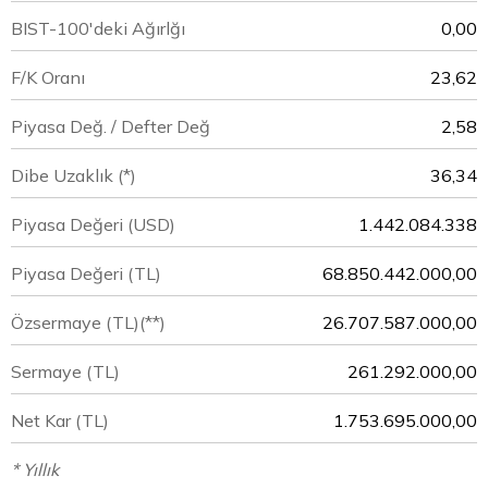
BIST-100'deki Ağırlğı
0,00
F/K Oranı
23,62
Piyasa Değ. / Defter Değ
2,58
Dibe Uzaklık (*)
36,34
Piyasa Değeri
(USD)
1.442.084.338
Piyasa Değeri
(TL)
68.850.442.000,00
Özsermaye
(TL)(**)
26.707.587.000,00
Sermaye
(TL)
261.292.000,00
Net Kar
(TL)
1.753.695.000,00
* Yıllık