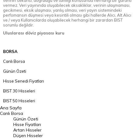
verinin sekansı, doğruluğu ve tamlığı konusunda herhangi bir garanti
vermez. Veri yayınında oluşabilecek aksaklıklar, verinin ulaşmaması,
gecikmesi, eksik ulaşması, yanlış olması, veri yayın sistemindeki
perfomansın düşmesi veya kesintili olması gibi hallerde Alıcı, Alt Alıcı
ve / veya Kullanıcılarda oluşabilecek herhangi bir zarardan BIST
sorumlu değildir.
Uluslarası döviz piyasası kuru
BORSA
Canlı Borsa
Günün Özeti
Hisse Senedi Fiyatları
BIST 30 Hisseleri
BIST 50 Hisseleri
Ana Sayfa
BIST 100 Hisseleri
Canlı Borsa
Günün Özeti
En Çok Artan Hisseler
Hisse Fiyatları
Artan Hisseler
En Çok Düşen Hisseler
Düşen Hisseler