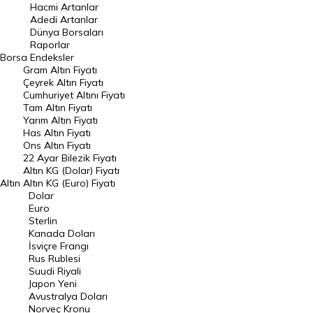
Hacmi Artanlar
Hacmi Artanlar
Adedi Artanlar
Geçmiş Kapanışlar
Dünya Borsaları
Raporlar
Dünya Borsaları
Borsa
Endeksler
Gram Altın Fiyatı
Raporlar
Çeyrek Altın Fiyatı
Endeksler
Cumhuriyet Altını Fiyatı
Tam Altın Fiyatı
Yarım Altın Fiyatı
DÖVİZ
Has Altın Fiyatı
Ons Altın Fiyatı
Döviz Kuru
22 Ayar Bilezik Fiyatı
Dolar Kuru
Altın KG (Dolar) Fiyatı
Altın
Altın KG (Euro) Fiyatı
Euro Kuru
Dolar
Euro
Pound Kuru
Sterlin
Kanada Doları
Frank Kuru
İsviçre Frangı
Riyal Kuru
Rus Rublesi
Suudi Riyali
Avustralya Doları
Japon Yeni
Avustralya Doları
Danimarka Kronu Kuru
Norveç Kronu