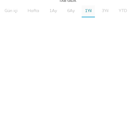
TAB GIDA
Gün içi
Hafta
1Ay
6Ay
1Yıl
3Yıl
YTD