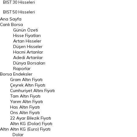
BIST 30 Hisseleri
BIST 50 Hisseleri
Ana Sayfa
BIST 100 Hisseleri
Canlı Borsa
Günün Özeti
En Çok Artan Hisseler
Hisse Fiyatları
Artan Hisseler
En Çok Düşen Hisseler
Düşen Hisseler
Hacmi Artanlar
Hacmi Artanlar
Adedi Artanlar
Geçmiş Kapanışlar
Dünya Borsaları
Raporlar
Dünya Borsaları
Borsa
Endeksler
Gram Altın Fiyatı
Raporlar
Çeyrek Altın Fiyatı
Endeksler
Cumhuriyet Altını Fiyatı
Tam Altın Fiyatı
Yarım Altın Fiyatı
DÖVİZ
Has Altın Fiyatı
Ons Altın Fiyatı
Döviz Kuru
22 Ayar Bilezik Fiyatı
Dolar Kuru
Altın KG (Dolar) Fiyatı
Altın
Altın KG (Euro) Fiyatı
Euro Kuru
Dolar