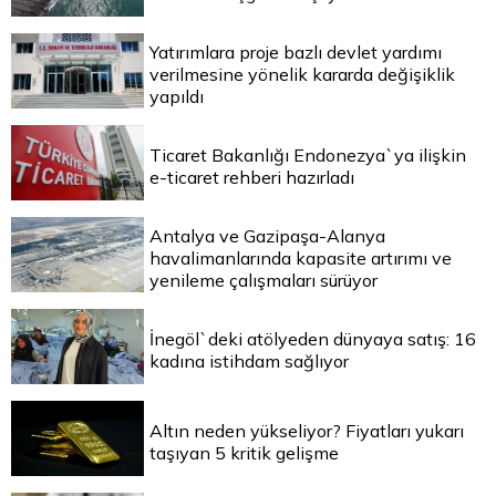
Yatırımlara proje bazlı devlet yardımı
verilmesine yönelik kararda değişiklik
yapıldı
Ticaret Bakanlığı Endonezya`ya ilişkin
e-ticaret rehberi hazırladı
Antalya ve Gazipaşa-Alanya
havalimanlarında kapasite artırımı ve
yenileme çalışmaları sürüyor
İnegöl`deki atölyeden dünyaya satış: 16
kadına istihdam sağlıyor
Altın neden yükseliyor? Fiyatları yukarı
taşıyan 5 kritik gelişme