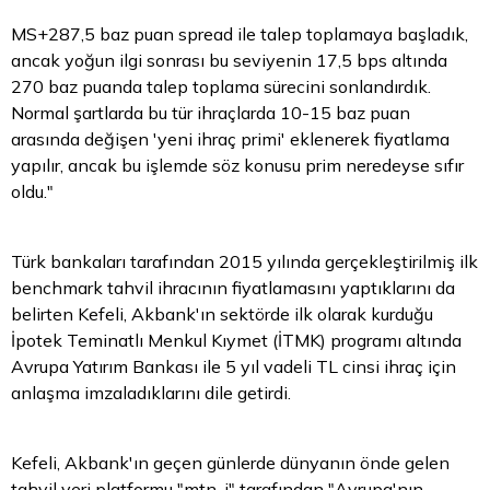
MS+287,5 baz puan spread ile talep toplamaya başladık,
ancak yoğun ilgi sonrası bu seviyenin 17,5 bps altında
270 baz puanda talep toplama sürecini sonlandırdık.
Normal şartlarda bu tür ihraçlarda 10-15 baz puan
arasında değişen 'yeni ihraç primi' eklenerek fiyatlama
yapılır, ancak bu işlemde söz konusu prim neredeyse sıfır
oldu."
Türk bankaları tarafından 2015 yılında gerçekleştirilmiş ilk
benchmark
tahvil
ihracının fiyatlamasını yaptıklarını da
belirten Kefeli, Akbank'ın sektörde ilk olarak kurduğu
İpotek Teminatlı Menkul Kıymet (İTMK) programı altında
Avrupa Yatırım Bankası ile 5 yıl vadeli
TL
cinsi ihraç için
anlaşma imzaladıklarını dile getirdi.
Kefeli, Akbank'ın geçen günlerde dünyanın önde gelen
tahvil veri platformu "mtn-i" tarafından "Avrupa'nın