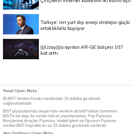
Çiftçilerin internet kullanımı iki katını aştı
Türkiye`nin yurt dışı enerji stratejisi güçlü
ortaklıklarla büyüyor
|||Uzay|||a ayrılan AR-GE bütçesi 107
kat arttı
Yasal Uyarı Notu
© BİST Verileri Foreks tarafından 15 dakika gecikmeli
sağlanmaktadır.
BIST piyasalarında oluşan tüm verilere ait telif hakları tamamen
BIST'e ait olup, bu veriler tekrar yayınlanamaz. Pay Piyasası,
Borçlanma Araçları Piyasası, Vadeli İşlem ve Opsiyon Piyasası
verileri BIST kaynaklı en az 15 dakika gecikmeli verilerdir.
Veri Sağlayıcı Uyarı Notu