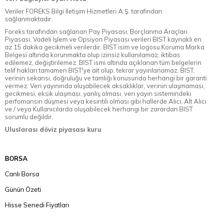
Veriler FOREKS Bilgi İletişim Hizmetleri A.Ş. tarafından
sağlanmaktadır.
Foreks tarafından sağlanan Pay Piyasası, Borçlanma Araçları
Piyasası, Vadeli İşlem ve Opsiyon Piyasası verileri BIST kaynaklı en
az 15 dakika gecikmeli verilerdir. BIST isim ve logosu Koruma Marka
Belgesi altında korunmakta olup izinsiz kullanılamaz, iktibas
edilemez, değiştirilemez. BIST ismi altında açıklanan tüm belgelerin
telif hakları tamamen BIST'ye ait olup, tekrar yayınlanamaz. BIST,
verinin sekansı, doğruluğu ve tamlığı konusunda herhangi bir garanti
vermez. Veri yayınında oluşabilecek aksaklıklar, verinin ulaşmaması,
gecikmesi, eksik ulaşması, yanlış olması, veri yayın sistemindeki
perfomansın düşmesi veya kesintili olması gibi hallerde Alıcı, Alt Alıcı
ve / veya Kullanıcılarda oluşabilecek herhangi bir zarardan BIST
sorumlu değildir.
Uluslarası döviz piyasası kuru
BORSA
Canlı Borsa
Günün Özeti
Hisse Senedi Fiyatları