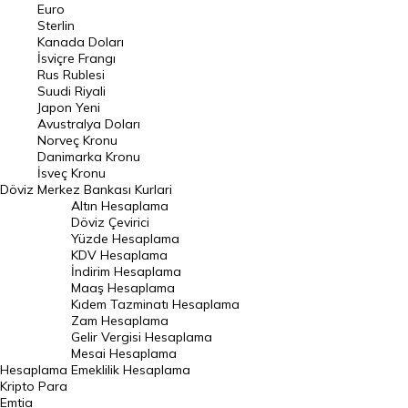
Euro
Pound Kuru
Sterlin
Kanada Doları
Frank Kuru
İsviçre Frangı
Riyal Kuru
Rus Rublesi
Suudi Riyali
Avustralya Doları
Japon Yeni
Avustralya Doları
Danimarka Kronu Kuru
Norveç Kronu
Danimarka Kronu
Kanada Doları Kuru
İsveç Kronu
Döviz
Merkez Bankası Kurlari
Norveç Kronu Kuru
Altın Hesaplama
İsveç Kronu Kuru
Döviz Çevirici
Yüzde Hesaplama
Japon Yeni Kuru
KDV Hesaplama
İndirim Hesaplama
Serbest Piyasa Döviz Kurları
Maaş Hesaplama
Kıdem Tazminatı Hesaplama
Merkez Bankası Döviz Kurları
Zam Hesaplama
Gelir Vergisi Hesaplama
ALTIN
Mesai Hesaplama
Hesaplama
Emeklilik Hesaplama
Altın Fiyatları
Kripto Para
Emtia
Gram Altın Fiyatı