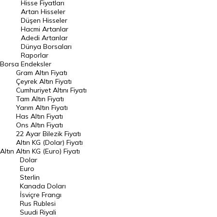
Hisse Fiyatları
Artan Hisseler
En Çok Düşen Hisseler
Düşen Hisseler
Hacmi Artanlar
Hacmi Artanlar
Adedi Artanlar
Geçmiş Kapanışlar
Dünya Borsaları
Raporlar
Dünya Borsaları
Borsa
Endeksler
Gram Altın Fiyatı
Raporlar
Çeyrek Altın Fiyatı
Endeksler
Cumhuriyet Altını Fiyatı
Tam Altın Fiyatı
Yarım Altın Fiyatı
DÖVİZ
Has Altın Fiyatı
Ons Altın Fiyatı
Döviz Kuru
22 Ayar Bilezik Fiyatı
Dolar Kuru
Altın KG (Dolar) Fiyatı
Altın
Altın KG (Euro) Fiyatı
Euro Kuru
Dolar
Euro
Pound Kuru
Sterlin
Kanada Doları
Frank Kuru
İsviçre Frangı
Riyal Kuru
Rus Rublesi
Suudi Riyali