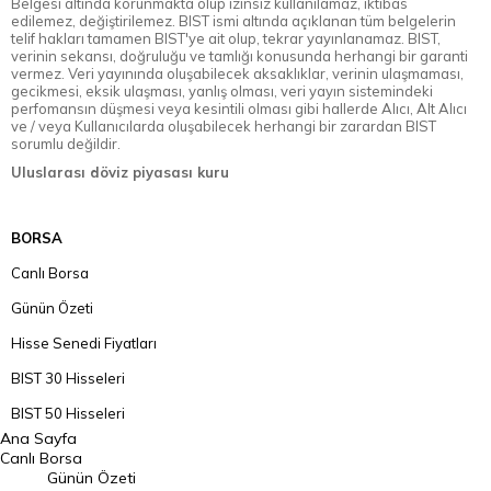
Belgesi altında korunmakta olup izinsiz kullanılamaz, iktibas
edilemez, değiştirilemez. BIST ismi altında açıklanan tüm belgelerin
telif hakları tamamen BIST'ye ait olup, tekrar yayınlanamaz. BIST,
verinin sekansı, doğruluğu ve tamlığı konusunda herhangi bir garanti
vermez. Veri yayınında oluşabilecek aksaklıklar, verinin ulaşmaması,
gecikmesi, eksik ulaşması, yanlış olması, veri yayın sistemindeki
perfomansın düşmesi veya kesintili olması gibi hallerde Alıcı, Alt Alıcı
ve / veya Kullanıcılarda oluşabilecek herhangi bir zarardan BIST
sorumlu değildir.
Uluslarası döviz piyasası kuru
BORSA
Canlı Borsa
Günün Özeti
Hisse Senedi Fiyatları
BIST 30 Hisseleri
BIST 50 Hisseleri
Ana Sayfa
BIST 100 Hisseleri
Canlı Borsa
Günün Özeti
En Çok Artan Hisseler