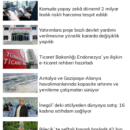
Kamuda yapay zekâ dönemi! 2 milyar
liralık riskli harcama tespit edildi
Yatırımlara proje bazlı devlet yardımı
verilmesine yönelik kararda değişiklik
yapıldı
Ticaret Bakanlığı Endonezya`ya ilişkin
e-ticaret rehberi hazırladı
Antalya ve Gazipaşa-Alanya
havalimanlarında kapasite artırımı ve
yenileme çalışmaları sürüyor
İnegöl`deki atölyeden dünyaya satış: 16
kadına istihdam sağlıyor
Bilecik`te şeftali hasadı başladı! 42 bin