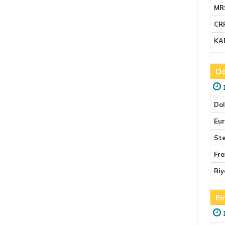
MR
CR
KA
Dö
Do
Eu
Ste
Fr
Riy
Em