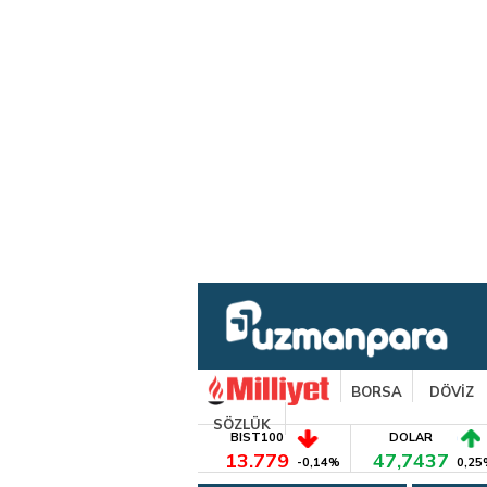
BORSA
DÖVİZ
SÖZLÜK
BIST100
DOLAR
13.779
47,7437
-0,14%
0,25