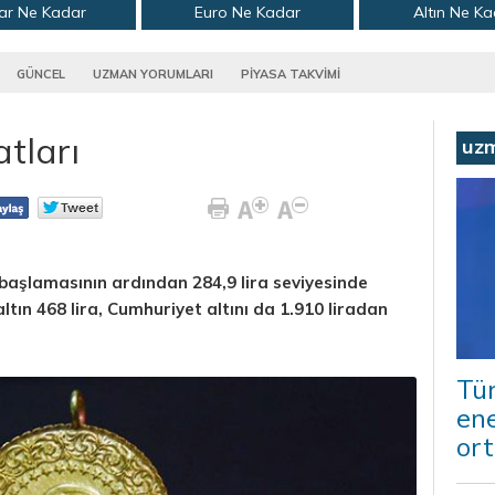
ar Ne Kadar
Euro Ne Kadar
Altın Ne K
GÜNCEL
UZMAN YORUMLARI
PİYASA TAKVİMİ
atları
uz
e başlamasının ardından 284,9 lira seviyesinde
ltın 468 lira, Cumhuriyet altını da 1.910 liradan
Tür
ene
ort