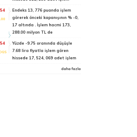
:54
Endeks 13, 776 puanda işlem
görerek önceki kapanışının % -0,
100
17 altında . İşlem hacmi 173,
288.00 milyon TL de
:54
Yüzde -9.75 oranında düşüşle
7.68 lira fiyatla işlem gören
DGS
hissede 17, 524, 069 adet işlem
daha fazla