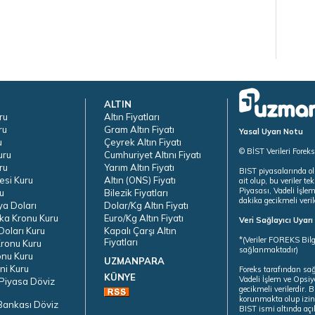
ALTIN
ru
Altın Fiyatları
ru
Gram Altın Fiyatı
Yasal Uyarı Notu
u
Çeyrek Altın Fiyatı
© BİST Verileri Forek
uru
Cumhuriyet Altını Fiyatı
ru
Yarım Altın Fiyatı
BIST piyasalarında ol
esi Kuru
Altın (ONS) Fiyatı
ait olup, bu veriler 
Piyasası, Vadeli İşle
u
Bilezik Fiyatları
dakika gecikmeli veril
ya Doları
Dolar/Kg Altın Fiyatı
ka Kronu Kuru
Euro/Kg Altın Fiyatı
Veri Sağlayıcı Uyar
oları Kuru
Kapalı Çarşı Altın
*(Veriler FOREKS Bilg
Fiyatları
ronu Kuru
sağlanmaktadır)
onu Kuru
UZMANPARA
ni Kuru
Foreks tarafından sa
KÜNYE
Vadeli İşlem ve Opsiy
Piyasa Döviz
gecikmeli verilerdir.
korunmakta olup izins
Bankası Döviz
BIST ismi altında açı