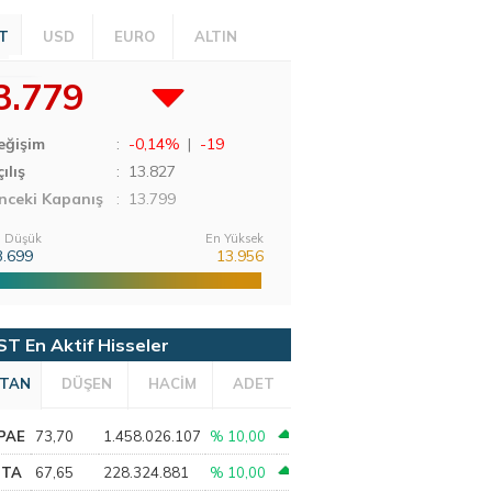
T
USD
EURO
ALTIN
3.779
eğişim
:
-0,14%
|
-19
ılış
:
13.827
nceki Kapanış
: 13.799
 Düşük
En Yüksek
3.699
13.956
ST En Aktif Hisseler
TAN
DÜŞEN
HACİM
ADET
PAE
73,70
1.458.026.107
% 10,00
PTA
67,65
228.324.881
% 10,00