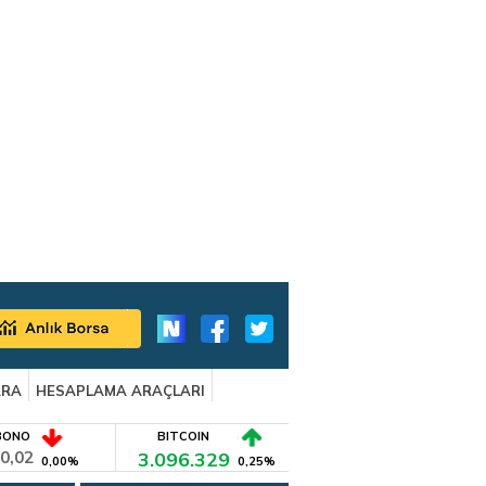
ARA
HESAPLAMA ARAÇLARI
BONO
BITCOIN
0,02
3.096.329
0,00%
0,25%