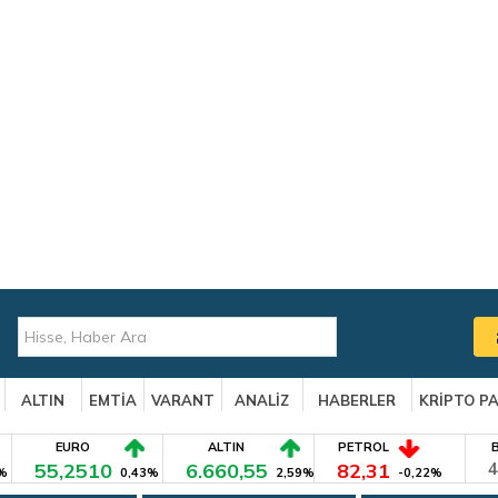
ALTIN
EMTİA
VARANT
ANALİZ
HABERLER
KRİPTO P
EURO
ALTIN
PETROL
55,2510
6.660,55
82,31
4
%
0,43%
2,59%
-0,22%