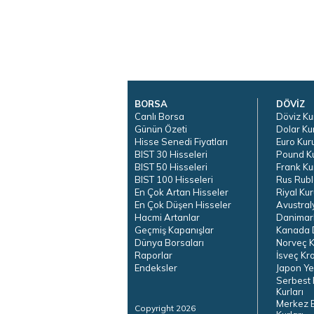
BORSA
DÖVİZ
Canlı Borsa
Döviz Ku
Günün Özeti
Dolar Ku
Hisse Senedi Fiyatları
Euro Kur
BIST 30 Hisseleri
Pound K
BIST 50 Hisseleri
Frank Ku
BIST 100 Hisseleri
Rus Rubl
En Çok Artan Hisseler
Riyal Kur
En Çok Düşen Hisseler
Avustral
Hacmi Artanlar
Danimar
Geçmiş Kapanışlar
Kanada D
Dünya Borsaları
Norveç K
Raporlar
İsveç Kr
Endeksler
Japon Ye
Serbest 
Kurları
Merkez 
Copyright 2026