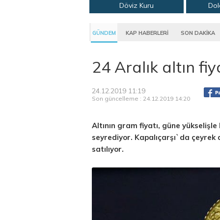
Döviz Kuru
Dol
GÜNDEM
KAP HABERLERİ
SON DAKİKA
24 Aralık altın fiy
24.12.2019 11:19
Son güncelleme : 24.12.2019 14:20
Altının gram fiyatı, güne yükselişl
seyrediyor. Kapalıçarşı`da çeyrek a
satılıyor.