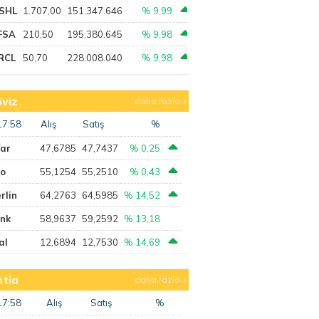
SHL
1.707,00
151.347.646
% 9,99
FSA
210,50
195.380.645
% 9,98
RCL
50,70
228.008.040
% 9,98
viz
daha fazla
17:58
Alış
Satış
%
lar
47,6785
47,7437
% 0,25
ro
55,1254
55,2510
% 0,43
rlin
64,2763
64,5985
% 14,52
ank
58,9637
59,2592
% 13,18
al
12,6894
12,7530
% 14,69
tia
daha fazla
17:58
Alış
Satış
%