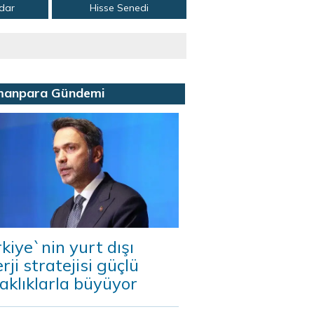
adar
Hisse Senedi
manpara Gündemi
kiye`nin yurt dışı
rji stratejisi güçlü
aklıklarla büyüyor