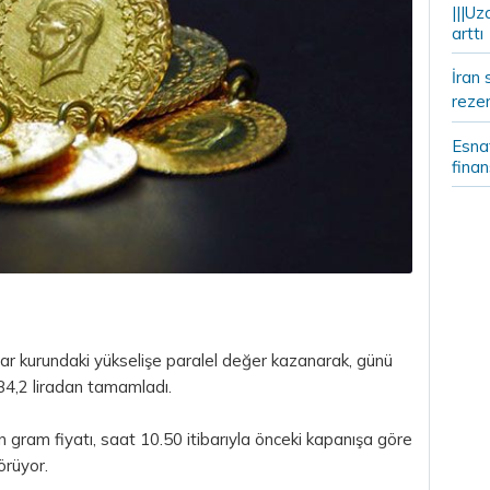
|||Uz
arttı
İran 
rezer
Esnaf
fina
olar kurundaki yükselişe paralel değer kazanarak, günü
84,2 liradan tamamladı.
n gram fiyatı, saat 10.50 itibarıyla önceki kapanışa göre
görüyor.