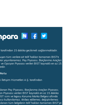
s tarafından 15 dakika gecikmeli sağlanmaktadır.
uşan tüm verilere ait telif hakları tamamen BIST'e
tekrar yayınlanamaz. Pay Piyasası, Borçlanma Araçları
m ve Opsiyon Piyasası verileri BIST kaynaklı en az 15
erdir.
ı Notu
i İletişim Hizmetleri A.Ş. tarafından
ğlanan Pay Piyasası, Borçlanma Araçları Piyasası,
on Piyasası verileri BIST kaynaklı en az 15 dakika
 BIST isim ve logosu Koruma Marka Belgesi altında
iz kullanılamaz, iktibas edilemez, değiştirilemez.
klanan tüm belgelerin telif hakları tamamen BIST'ye