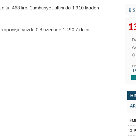
altın 468 lira, Cumhuriyet altını da 1.910 liradan
BIS
1
ki kapanışın yüzde 0,3 üzerinde 1.490,7 dolar
D
Aç
Ö
En
1
BI
AR
EM
GI