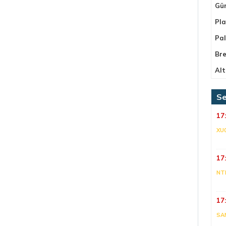
Gü
Pla
Pa
Bre
Alt
Se
17
XU
17
NT
17
SA