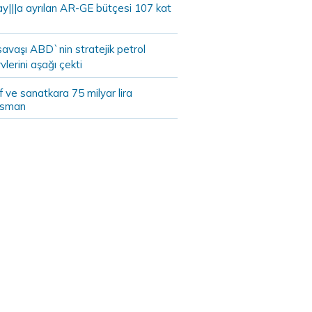
ay|||a ayrılan AR-GE bütçesi 107 kat
savaşı ABD`nin stratejik petrol
vlerini aşağı çekti
 ve sanatkara 75 milyar lira
nsman