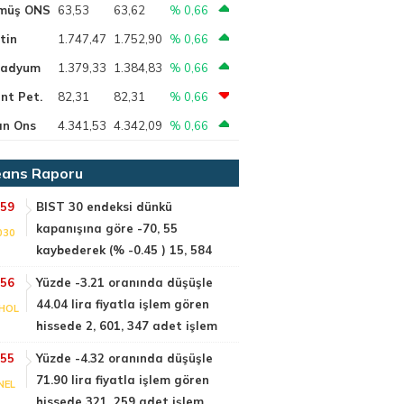
müş ONS
63,53
63,62
% 0,66
tin
1.747,47
1.752,90
% 0,66
ladyum
1.379,33
1.384,83
% 0,66
nt Pet.
82,31
82,31
% 0,66
ın Ons
4.341,53
4.342,09
% 0,66
ans Raporu
:59
BIST 30 endeksi dünkü
kapanışına göre -70, 55
030
kaybederek (% -0.45 ) 15, 584
:56
Yüzde -3.21 oranında düşüşle
44.04 lira fiyatla işlem gören
HOL
hissede 2, 601, 347 adet işlem
:55
Yüzde -4.32 oranında düşüşle
71.90 lira fiyatla işlem gören
NEL
hissede 321, 259 adet işlem