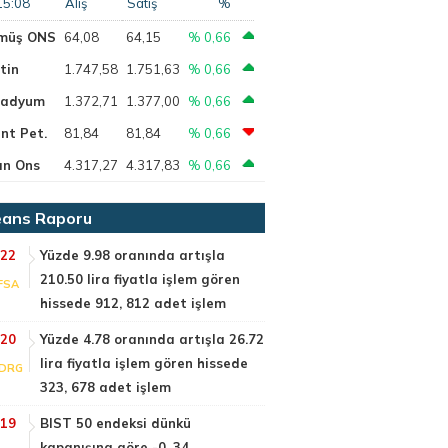
15:08
Alış
Satış
%
müş ONS
64,08
64,15
% 0,66
tin
1.747,58
1.751,63
% 0,66
ladyum
1.372,71
1.377,00
% 0,66
nt Pet.
81,84
81,84
% 0,66
ın Ons
4.317,27
4.317,83
% 0,66
ans Raporu
:22
Yüzde 9.98 oranında artışla
210.50 lira fiyatla işlem gören
FSA
hissede 912, 812 adet işlem
:20
Yüzde 4.78 oranında artışla 26.72
lira fiyatla işlem gören hissede
DRG
323, 678 adet işlem
:19
BIST 50 endeksi dünkü
kapanışına göre -0, 34