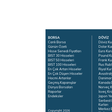
BORSA
DÖVİZ
Canlı Borsa
Döviz Ku
Günün Özeti
Dolar Ku
Hisse Senedi Fiyatları
Euro Kur
BIST 30 Hisseleri
Pound K
BIST 50 Hisseleri
Frank Ku
BIST 100 Hisseleri
Rus Rubl
En Çok Artan Hisseler
Riyal Kur
En Çok Düşen Hisseler
Avustral
Hacmi Artanlar
Danimar
Geçmiş Kapanışlar
Kanada D
Dünya Borsaları
Norveç K
Raporlar
İsveç Kr
Endeksler
Japon Ye
Serbest 
Kurları
Merkez 
Copyright 2026