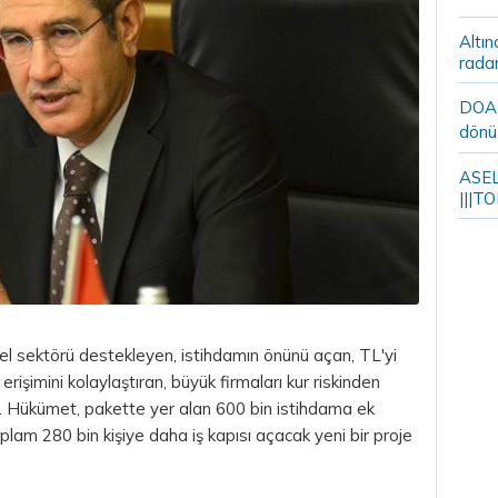
Altın
rada
DOA m
dönü
ASELS
|||TO
reel sektörü destekleyen, istihdamın önünü açan, TL'yi
erişimini kolaylaştıran, büyük firmaları kur riskinden
i. Hükümet, pakette yer alan 600 bin istihdama ek
plam 280 bin kişiye daha iş kapısı açacak yeni bir proje