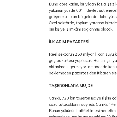
Buna göre kadın, bir yıldan fazla işsiz k
yükünün yüzde 60'ını devlet üstlenece
gelişmekte olan bölgelerde daha yüksek 
Özel sektörde, toplum yararına işlerde
bin kişiye iş imkânı sağlanmış olacak.
İLK ADIM PAZARTESİ
Reel sektörün 250 milyarlık can suyu 
geç pazartesi yapılacak. Bunun için ya
aktarılması gerekiyor. aHaber'de konu
beklemeden pazartesiden itibaren sist
TAŞERONLARA MÜJDE
Canikli, 720 bin taşeron işçiye ilişkin 
sözü tutacaklarını söyledi. Canikli, "P
Bunun yükünün hafifletilmesi hedefimi
çalışmaların yapılması gerekiyor. Yoğ