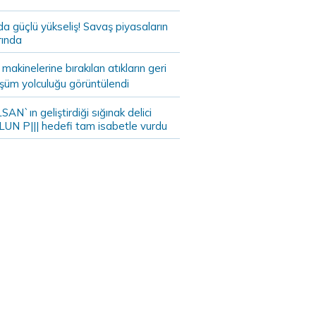
da güçlü yükseliş! Savaş piyasaların
rında
akinelerine bırakılan atıkların geri
şüm yolculuğu görüntülendi
AN`ın geliştirdiği sığınak delici
LUN P||| hedefi tam isabetle vurdu