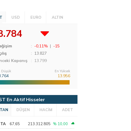
T
USD
EURO
ALTIN
3.784
eğişim
:
-0,11%
|
-15
ılış
:
13.827
nceki Kapanış
: 13.799
 Düşük
En Yüksek
3.764
13.956
ST En Aktif Hisseler
TAN
DÜŞEN
HACİM
ADET
PTA
67,65
213.312.805
% 10,00