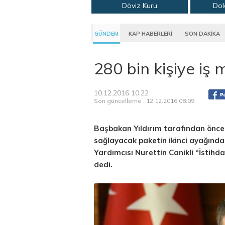
Döviz Kuru
Dol
GÜNDEM
KAP HABERLERİ
SON DAKİKA
280 bin kişiye iş 
10.12.2016 10:22
Son güncelleme : 12.12.2016 08:09
Başbakan Yıldırım tarafından önceki
sağlayacak paketin ikinci ayağında
Yardımcısı Nurettin Canikli “İstihd
dedi.