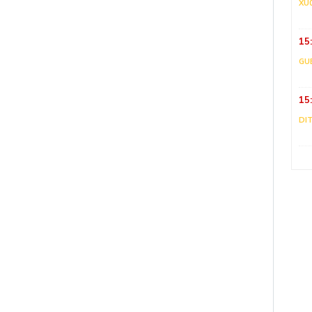
XU
15
GU
15
DI