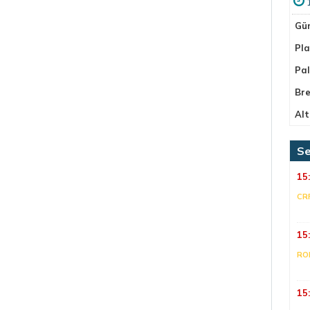
Gü
Pla
Pa
Bre
Alt
Se
15
CR
15
RO
15