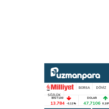
BORSA
DÖVİZ
SÖZLÜK
BIST100
DOLAR
13.784
47,7106
-0,11%
0,18