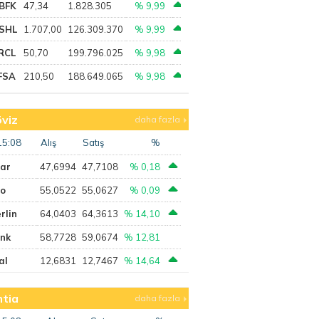
BFK
47,34
1.828.305
% 9,99
SHL
1.707,00
126.309.370
% 9,99
RCL
50,70
199.796.025
% 9,98
FSA
210,50
188.649.065
% 9,98
viz
daha fazla
15:08
Alış
Satış
%
lar
47,6994
47,7108
% 0,18
ro
55,0522
55,0627
% 0,09
rlin
64,0403
64,3613
% 14,10
ank
58,7728
59,0674
% 12,81
al
12,6831
12,7467
% 14,64
tia
daha fazla