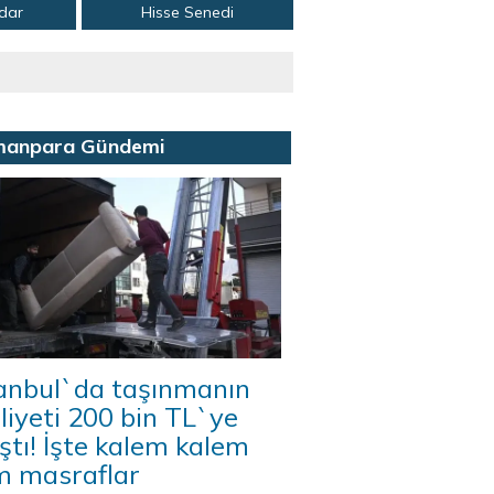
adar
Hisse Senedi
manpara Gündemi
tanbul`da taşınmanın
iyeti 200 bin TL`ye
ştı! İşte kalem kalem
m masraflar