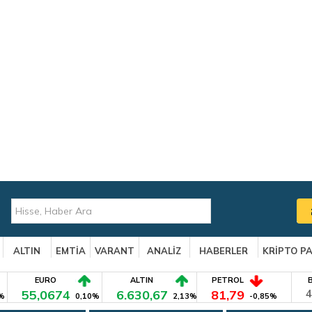
ALTIN
EMTİA
VARANT
ANALİZ
HABERLER
KRİPTO P
EURO
ALTIN
PETROL
55,0674
6.630,67
81,79
4
%
0,10%
2,13%
-0,85%