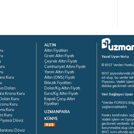
ALTIN
ru
Altın Fiyatları
ru
Gram Altın Fiyatı
Yasal Uyarı Notu
u
Çeyrek Altın Fiyatı
© BİST Verileri Forek
uru
Cumhuriyet Altını Fiyatı
ru
Yarım Altın Fiyatı
BIST piyasalarında ol
esi Kuru
Altın (ONS) Fiyatı
ait olup, bu veriler 
Piyasası, Vadeli İşle
u
Bilezik Fiyatları
dakika gecikmeli veril
ya Doları
Dolar/Kg Altın Fiyatı
ka Kronu Kuru
Euro/Kg Altın Fiyatı
Veri Sağlayıcı Uyar
oları Kuru
Kapalı Çarşı Altın
*(Veriler FOREKS Bilg
Fiyatları
ronu Kuru
sağlanmaktadır)
onu Kuru
UZMANPARA
ni Kuru
Foreks tarafından sa
KÜNYE
Vadeli İşlem ve Opsiy
Piyasa Döviz
gecikmeli verilerdir.
korunmakta olup izins
Bankası Döviz
BIST ismi altında açı