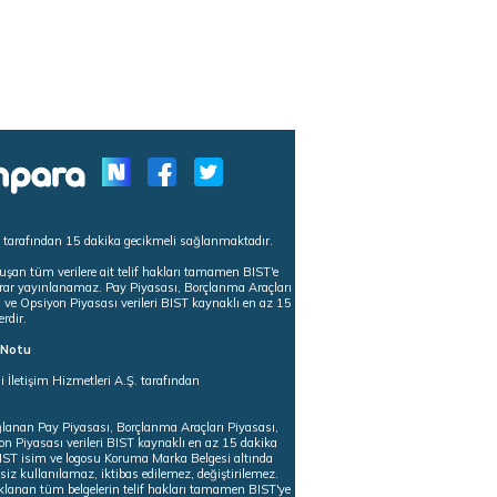
s tarafından 15 dakika gecikmeli sağlanmaktadır.
uşan tüm verilere ait telif hakları tamamen BIST'e
tekrar yayınlanamaz. Pay Piyasası, Borçlanma Araçları
m ve Opsiyon Piyasası verileri BIST kaynaklı en az 15
erdir.
ı Notu
i İletişim Hizmetleri A.Ş. tarafından
ğlanan Pay Piyasası, Borçlanma Araçları Piyasası,
on Piyasası verileri BIST kaynaklı en az 15 dakika
 BIST isim ve logosu Koruma Marka Belgesi altında
iz kullanılamaz, iktibas edilemez, değiştirilemez.
klanan tüm belgelerin telif hakları tamamen BIST'ye