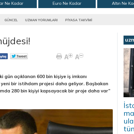
ar Ne Kadar
Euro Ne Kadar
Altın Ne K
GÜNCEL
UZMAN YORUMLARI
PİYASA TAKVİMİ
müjdesi!
uz
 gün açıklanan 600 bin kişiye iş imkanı
 yeni bir istihdam projesi daha geliyor. Başbakan
amda 280 bin kişiyi kapsayacak bir proje daha var”
İs
mal
ula
tü