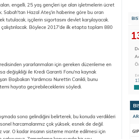
alan, engelli, 25 yaş gençleri işe alan işletmelerin ücret
k. Sabah'tan Hazal Ateş'in haberine göre bu oran
BIS
tutulacak, işçilerin sigortasını devlet karşılayacak.
 çalıştırılacak. Böylece 2017'de ilk etapta toplam 880
1
D
Aç
kredisinden yararlanmaları için gereken düzenleme en
Ö
sa değişikliği ile Kredi Garanti Fonu'na kaynak
En
şan Başbakan Yardımcısı Nurettin Canikli, bunu
1
emi hayata geçirebileceklerini söyledi.
BI
çalışmada sona gelindiğini belirterek, bu konuda verdikleri
AR
ersonel harcamalarımız çok yüksek, esnek de değil.
z var. O kadar insanın sisteme monte edilmesi için
GI
un çalışıyoruz. Zamanlama konusunda bir şey