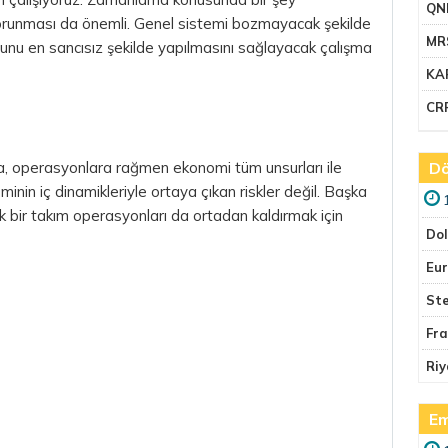
QN
orunması da önemli. Genel sistemi bozmayacak şekilde
MR
u en sancısız şekilde yapılmasını sağlayacak çalışma
KA
CR
lara, operasyonlara rağmen ekonomi tüm unsurları ile
Dö
in iç dinamikleriyle ortaya çıkan riskler değil. Başka
 bir takım operasyonları da ortadan kaldırmak için
Do
Eu
Ste
Fr
Riy
Em