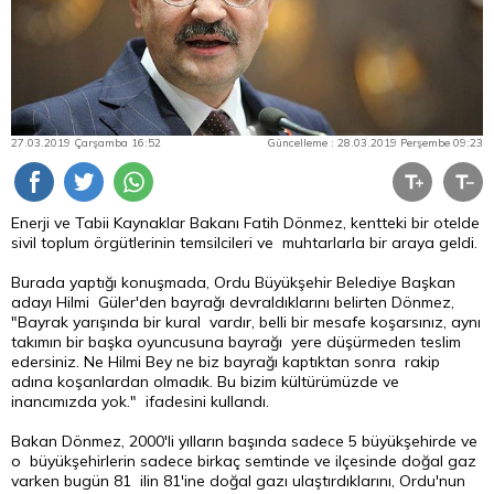
27.03.2019 Çarşamba 16:52
Güncelleme : 28.03.2019 Perşembe 09:23
Enerji ve Tabii Kaynaklar Bakanı Fatih Dönmez, kentteki bir otelde
sivil toplum örgütlerinin temsilcileri ve muhtarlarla bir araya geldi.
Burada yaptığı konuşmada, Ordu Büyükşehir Belediye Başkan
adayı Hilmi Güler'den bayrağı devraldıklarını belirten Dönmez,
"Bayrak yarışında bir kural vardır, belli bir mesafe koşarsınız, aynı
takımın bir başka oyuncusuna bayrağı yere düşürmeden teslim
edersiniz. Ne Hilmi Bey ne biz bayrağı kaptıktan sonra rakip
adına koşanlardan olmadık. Bu
bizim
kültürümüzde ve
inancımızda yok." ifadesini kullandı.
Bakan Dönmez, 2000'li yılların başında sadece 5 büyükşehirde ve
o büyükşehirlerin sadece birkaç semtinde ve ilçesinde doğal gaz
varken bugün 81 ilin 81'ine doğal gazı ulaştırdıklarını, Ordu'nun