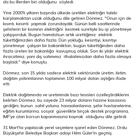
da bu illerden biri olduğunu söyledi.
Yine 2000'li yılların başında ülkede üretilen elektriğin talebi
karşılamaktan uzak olduğunu dile getiren Dönmez, "Onun için de
kısıntı, kesinti yapmak zorundaydık. Günün belli saatlerinde
şehirlerin bir kısmının elektriğini kesmek suretiyle bu işi yönetmeye
çalışıyorduk. Bugün hamdolsun artık ürettiğimiz elektrik
tükettiğimizden daha fazla. Dün yokluğu, kesintiyi, kısıntıyı
yönetmeye çalışan bir bakanlıktan, bugün tükettiğinden daha
fazla üreten bir bakanlığa kavuşmuş olduk. Son iki yıldır elektrik
ihracatımız, yani dış satımımız ithalatımızdan daha fazla olmaya
başladı." diye konuştu.
Dönmez, son 15 yılda sadece elektrik sektöründe üretim, iletim,
dağıtım yatırımlarının toplamının 100 milyar doları aştığını ifade
etti.
Elektrik dağıtımında ve üretiminde bazı tesisleri özelleştirdiklerini
belirten Dönmez, bu sayede 23 milyar doların hazine kasasına
girdiğini, bunun sahil yoluna, havaalanlarına, şehir hastanelerine,
eğitim kurumlarına, sosyal güvenlikte birçok destek programına,
IMF'ye olan borcun kapanmasına kaynak olduğunu dile getirdi.
31 Mart'ta yapılacak yerel seçimlere işaret eden Dönmez, Ordu
Büyükşehir Belediye Başkan adayı Hilmi Güler'in geçmiş