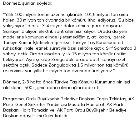
Dönmez, şunları söyledi:
"Yıllık 100 milyon tonun üzerine çıkardık. 101,5 milyon ton ama
halen 30 milyon ton civarında bir kömürü ithal ediyoruz. 'Bu bize
yakışmıyor.' dedik. 3-4 milyar
dolar
kömüre para ödüyoruz.
Sanayimiz alıyor, elektrik santrallerimiz alıyor. Orada da yeni
modellerle kamunun elinde işletemediğimiz, atıl kalan, gerek
Türkiye Kömür İşletmeleri gerekse Türkiye Taş Kurumuna ait
ruhsatları ihale etmek suretiyle özel sektöre açtık. Sırf Soma'da 3
sahayı açtık. Orada inşallah yıllık 15 milyon ton kömür üretimi
bekliyoruz. Aynı şekilde Zonguldak, orada da 3 sahayı özel
sektöre açtık. Sadece Zonguldak'ta 1,5 milyar ton taş kömürü
rezervimiz var, yıllık bir milyon ton civarında üretiyoruz."
Dönmez, 2-3 hafta önce Türkiye Taş Kömürü Kurumuna bin işçi
aldıklarını, 500 işçinin daha alınacağını ifade etti.
Programa, Ordu Büyükşehir Belediye Başkanı Engin Tekintaş, AK
Parti Genel Sekreter Yardımcısı Mustafa Hamarat, AK Parti İl
Başkanı Halit Tomakin ve AK Parti Ordu Büyükşehir Belediye
Başkan adayı Hilmi Güler katıldı.