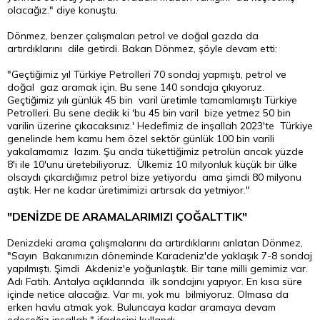
olacağız." diye konuştu.
Dönmez, benzer çalışmaları petrol ve doğal gazda da
artırdıklarını dile getirdi.
Bakan
Dönmez, şöyle devam etti:
"Geçtiğimiz yıl Türkiye Petrolleri 70 sondaj yapmıştı, petrol ve
doğal gaz aramak için. Bu sene 140 sondaja çıkıyoruz.
Geçtiğimiz yılı günlük 45 bin varil üretimle tamamlamıştı Türkiye
Petrolleri. Bu sene dedik ki 'bu 45 bin varil bize yetmez 50 bin
varilin üzerine çıkacaksınız.' Hedefimiz de inşallah 2023'te Türkiye
genelinde hem kamu hem özel sektör günlük 100 bin varili
yakalamamız lazım. Şu anda tükettiğimiz petrolün ancak yüzde
8'i ile 10'unu üretebiliyoruz. Ülkemiz 10 milyonluk küçük bir ülke
olsaydı çıkardığımız petrol bize yetiyordu ama şimdi 80 milyonu
aştık. Her ne kadar üretimimizi artırsak da yetmiyor."
"DENİZDE DE ARAMALARIMIZI ÇOĞALTTIK"
Denizdeki arama çalışmalarını da artırdıklarını anlatan Dönmez,
"Sayın Bakanımızın döneminde Karadeniz'de yaklaşık 7-8 sondaj
yapılmıştı. Şimdi Akdeniz'e yoğunlaştık. Bir tane milli gemimiz var.
Adı Fatih. Antalya açıklarında ilk sondajını yapıyor. En kısa süre
içinde netice alacağız. Var mı, yok mu bilmiyoruz. Olmasa da
erken havlu atmak yok. Buluncaya kadar aramaya devam