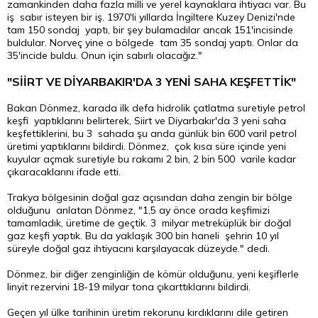
zamankinden daha fazla milli ve yerel kaynaklara ihtiyacı var. Bu
iş sabır isteyen bir iş. 1970'li yıllarda İngiltere Kuzey Denizi'nde
tam 150 sondaj yaptı, bir şey bulamadılar ancak 151'incisinde
buldular. Norveç yine o bölgede tam 35 sondaj yaptı. Onlar da
35'incide buldu. Onun için sabırlı olacağız."
"SİİRT VE DİYARBAKIR'DA 3 YENİ SAHA KEŞFETTİK"
Bakan Dönmez, karada ilk defa hidrolik çatlatma suretiyle petrol
keşfi yaptıklarını belirterek, Siirt ve Diyarbakır'da 3 yeni saha
keşfettiklerini, bu 3 sahada şu anda günlük bin 600 varil petrol
üretimi yaptıklarını bildirdi. Dönmez, çok kısa süre içinde yeni
kuyular açmak suretiyle bu rakamı 2 bin, 2 bin 500 varile kadar
çıkaracaklarını ifade etti.
Trakya bölgesinin doğal gaz açısından daha zengin bir bölge
olduğunu anlatan Dönmez, "1,5 ay önce orada keşfimizi
tamamladık, üretime de geçtik. 3 milyar metreküplük bir doğal
gaz keşfi yaptık. Bu da yaklaşık 300 bin haneli şehrin 10 yıl
süreyle doğal gaz ihtiyacını karşılayacak düzeyde." dedi.
Dönmez, bir diğer zenginliğin de kömür olduğunu, yeni keşiflerle
linyit rezervini 18-19 milyar tona çıkarttıklarını bildirdi.
Geçen yıl ülke tarihinin üretim rekorunu kırdıklarını dile getiren