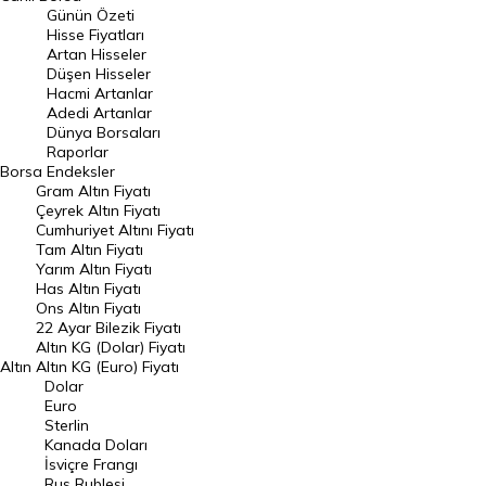
Günün Özeti
En Çok Artan Hisseler
Hisse Fiyatları
Artan Hisseler
En Çok Düşen Hisseler
Düşen Hisseler
Hacmi Artanlar
Hacmi Artanlar
Adedi Artanlar
Geçmiş Kapanışlar
Dünya Borsaları
Raporlar
Dünya Borsaları
Borsa
Endeksler
Gram Altın Fiyatı
Raporlar
Çeyrek Altın Fiyatı
Endeksler
Cumhuriyet Altını Fiyatı
Tam Altın Fiyatı
Yarım Altın Fiyatı
DÖVİZ
Has Altın Fiyatı
Ons Altın Fiyatı
Döviz Kuru
22 Ayar Bilezik Fiyatı
Dolar Kuru
Altın KG (Dolar) Fiyatı
Altın
Altın KG (Euro) Fiyatı
Euro Kuru
Dolar
Euro
Pound Kuru
Sterlin
Kanada Doları
Frank Kuru
İsviçre Frangı
Riyal Kuru
Rus Rublesi