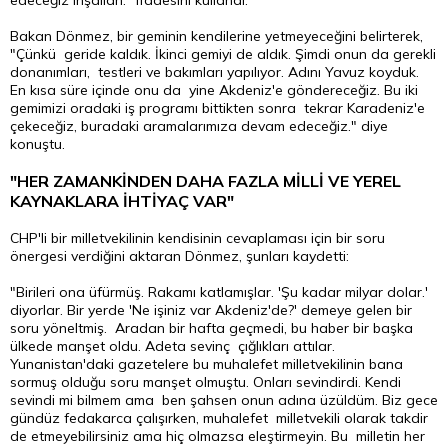
edeceğiz inşallah." ifadesini kullandı.
Bakan Dönmez, bir geminin kendilerine yetmeyeceğini belirterek,
"Çünkü geride kaldık. İkinci gemiyi de aldık. Şimdi onun da gerekli
donanımları, testleri ve bakımları yapılıyor. Adını Yavuz koyduk.
En kısa süre içinde onu da yine Akdeniz'e göndereceğiz. Bu iki
gemimizi oradaki iş programı bittikten sonra tekrar Karadeniz'e
çekeceğiz, buradaki aramalarımıza devam edeceğiz." diye
konuştu.
"HER ZAMANKİNDEN DAHA FAZLA MİLLİ VE YEREL
KAYNAKLARA İHTİYAÇ VAR"
CHP'li bir milletvekilinin kendisinin cevaplaması için bir soru
önergesi verdiğini aktaran Dönmez, şunları kaydetti:
"Birileri ona üfürmüş. Rakamı katlamışlar. 'Şu kadar milyar dolar.'
diyorlar. Bir yerde 'Ne işiniz var Akdeniz'de?' demeye gelen bir
soru yöneltmiş. Aradan bir hafta geçmedi, bu haber bir başka
ülkede manşet oldu. Adeta sevinç çığlıkları attılar.
Yunanistan'daki gazetelere bu muhalefet milletvekilinin bana
sormuş olduğu soru manşet olmuştu. Onları sevindirdi. Kendi
sevindi mi bilmem ama ben şahsen onun adına üzüldüm. Biz gece
gündüz fedakarca çalışırken, muhalefet milletvekili olarak takdir
de etmeyebilirsiniz ama hiç olmazsa eleştirmeyin. Bu milletin her