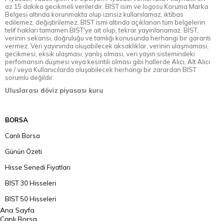
az 15 dakika gecikmeli verilerdir. BIST isim ve logosu Koruma Marka
Belgesi altında korunmakta olup izinsiz kullanılamaz, iktibas
edilemez, değiştirilemez. BIST ismi altında açıklanan tüm belgelerin
telif hakları tamamen BIST'ye ait olup, tekrar yayınlanamaz. BIST,
verinin sekansı, doğruluğu ve tamlığı konusunda herhangi bir garanti
vermez. Veri yayınında oluşabilecek aksaklıklar, verinin ulaşmaması,
gecikmesi, eksik ulaşması, yanlış olması, veri yayın sistemindeki
perfomansın düşmesi veya kesintili olması gibi hallerde Alıcı, Alt Alıcı
ve / veya Kullanıcılarda oluşabilecek herhangi bir zarardan BIST
sorumlu değildir.
Uluslarası döviz piyasası kuru
BORSA
Canlı Borsa
Günün Özeti
Hisse Senedi Fiyatları
BIST 30 Hisseleri
BIST 50 Hisseleri
Ana Sayfa
BIST 100 Hisseleri
Canlı Borsa