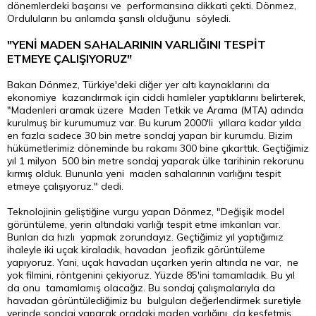
dönemlerdeki başarısı ve performansına dikkati çekti. Dönmez,
Orduluların bu anlamda şanslı olduğunu söyledi.
"YENİ MADEN SAHALARININ VARLIĞINI TESPİT
ETMEYE ÇALIŞIYORUZ"
Bakan Dönmez, Türkiye'deki diğer yer altı kaynaklarını da
ekonomiye kazandırmak için ciddi hamleler yaptıklarını belirterek,
"Madenleri aramak üzere Maden Tetkik ve Arama (MTA) adında
kurulmuş bir kurumumuz var. Bu kurum 2000'li yıllara kadar yılda
en fazla sadece 30 bin metre sondaj yapan bir kurumdu. Bizim
hükümetlerimiz döneminde bu rakamı 300 bine çıkarttık. Geçtiğimiz
yıl 1 milyon 500 bin metre sondaj yaparak ülke tarihinin rekorunu
kırmış olduk. Bununla yeni maden sahalarının varlığını tespit
etmeye çalışıyoruz." dedi.
Teknolojinin geliştiğine vurgu yapan Dönmez, "Değişik model
görüntüleme, yerin altındaki varlığı tespit etme imkanları var.
Bunları da hızlı yapmak zorundayız. Geçtiğimiz yıl yaptığımız
ihaleyle iki uçak kiraladık, havadan jeofizik görüntüleme
yapıyoruz. Yani, uçak havadan uçarken yerin altında ne var, ne
yok filmini, röntgenini çekiyoruz. Yüzde 85'ini tamamladık. Bu yıl
da onu tamamlamış olacağız. Bu sondaj çalışmalarıyla da
havadan görüntülediğimiz bu bulguları değerlendirmek suretiyle
yerinde sondaj yaparak oradaki maden varlığını da keşfetmiş