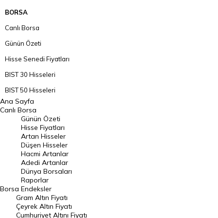
BORSA
Canlı Borsa
Günün Özeti
Hisse Senedi Fiyatları
BIST 30 Hisseleri
BIST 50 Hisseleri
Ana Sayfa
BIST 100 Hisseleri
Canlı Borsa
Günün Özeti
En Çok Artan Hisseler
Hisse Fiyatları
Artan Hisseler
En Çok Düşen Hisseler
Düşen Hisseler
Hacmi Artanlar
Hacmi Artanlar
Adedi Artanlar
Geçmiş Kapanışlar
Dünya Borsaları
Raporlar
Dünya Borsaları
Borsa
Endeksler
Gram Altın Fiyatı
Raporlar
Çeyrek Altın Fiyatı
Endeksler
Cumhuriyet Altını Fiyatı