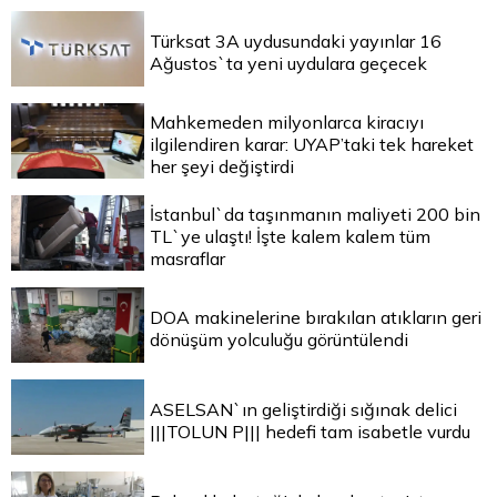
Türksat 3A uydusundaki yayınlar 16
Ağustos`ta yeni uydulara geçecek
Mahkemeden milyonlarca kiracıyı
ilgilendiren karar: UYAP’taki tek hareket
her şeyi değiştirdi
İstanbul`da taşınmanın maliyeti 200 bin
TL`ye ulaştı! İşte kalem kalem tüm
masraflar
DOA makinelerine bırakılan atıkların geri
dönüşüm yolculuğu görüntülendi
ASELSAN`ın geliştirdiği sığınak delici
|||TOLUN P||| hedefi tam isabetle vurdu