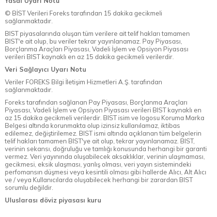
Yasal Uyarı Notu
© BİST Verileri Foreks tarafından 15 dakika gecikmeli
sağlanmaktadır.
BIST piyasalarında oluşan tüm verilere ait telif hakları tamamen
BIST'e ait olup, bu veriler tekrar yayınlanamaz. Pay Piyasası,
Borçlanma Araçları Piyasası, Vadeli İşlem ve Opsiyon Piyasası
verileri BIST kaynaklı en az 15 dakika gecikmeli verilerdir.
Veri Sağlayıcı Uyarı Notu
Veriler FOREKS Bilgi İletişim Hizmetleri A.Ş. tarafından
sağlanmaktadır.
Foreks tarafından sağlanan Pay Piyasası, Borçlanma Araçları
Piyasası, Vadeli İşlem ve Opsiyon Piyasası verileri BIST kaynaklı en
az 15 dakika gecikmeli verilerdir. BIST isim ve logosu Koruma Marka
Belgesi altında korunmakta olup izinsiz kullanılamaz, iktibas
edilemez, değiştirilemez. BIST ismi altında açıklanan tüm belgelerin
telif hakları tamamen BIST'ye ait olup, tekrar yayınlanamaz. BIST,
verinin sekansı, doğruluğu ve tamlığı konusunda herhangi bir garanti
vermez. Veri yayınında oluşabilecek aksaklıklar, verinin ulaşmaması,
gecikmesi, eksik ulaşması, yanlış olması, veri yayın sistemindeki
perfomansın düşmesi veya kesintili olması gibi hallerde Alıcı, Alt Alıcı
ve / veya Kullanıcılarda oluşabilecek herhangi bir zarardan BIST
sorumlu değildir.
Uluslarası döviz piyasası kuru