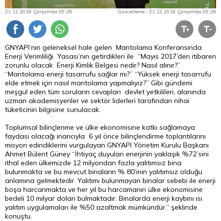
21.12.2016 Çarşamba 09:28
Güncelleme : 21.12.2016 Çarşamba 09:28
GNYAPI’nın geleneksel hale gelen Mantolama Konferansında
Enerji Verimliliği Yasası’nın getirdikleri ile “Mayıs 2017’den itibaren
zorunlu olacak Enerji Kimlik Belgesi nedir? Nasıl alınır?”
“Mantolama enerji tasarrufu sağlar mı?” “Yüksek enerji tasarrufu
elde etmek için nasıl mantolama yapmalıyız?” Gibi gündemi
meşgul eden tüm soruların cevapları devlet yetkilileri, alanında
uzman akademisyenler ve sektör liderleri tarafından nihai
tüketicinin bilgisine sunulacak.
Toplumsal bilinçlenme ve ülke ekonomisine katkı sağlamaya
faydası olacağı inancıyla 6 yıl önce bilinçlendirme toplantılarını
misyon edindiklerini vurgulayan GNYAPI Yönetim Kurulu Başkanı
Ahmet Bülent Güney “İhtiyaç duyulan enerjinin yaklaşık %72’sini
ithal eden ülkemizde 12 milyondan fazla yalıtımsız bina
bulunmakta ve bu mevcut binaların % 80’inin yalıtımsız olduğu
anlamına gelmektedir. Yalıtımı bulunmayan binalar sebebi ile enerji
boşa harcanmakta ve her yıl bu harcamanın ülke ekonomisine
bedeli 10 milyar doları bulmaktadır. Binalarda enerji kaybını ısı
yalıtım uygulamaları ile %50 azaltmak mümkündür.” şeklinde
konuştu.