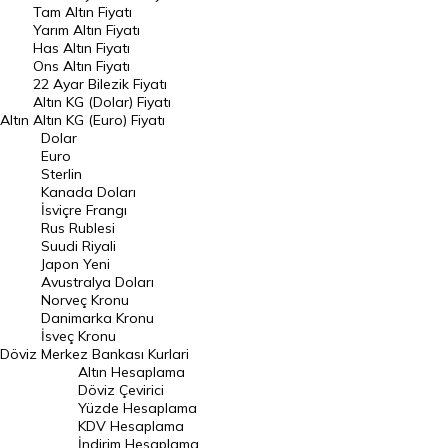
Tam Altın Fiyatı
Yarım Altın Fiyatı
DÖVİZ
Has Altın Fiyatı
Ons Altın Fiyatı
Döviz Kuru
22 Ayar Bilezik Fiyatı
Dolar Kuru
Altın KG (Dolar) Fiyatı
Altın
Altın KG (Euro) Fiyatı
Euro Kuru
Dolar
Euro
Pound Kuru
Sterlin
Kanada Doları
Frank Kuru
İsviçre Frangı
Riyal Kuru
Rus Rublesi
Suudi Riyali
Avustralya Doları
Japon Yeni
Avustralya Doları
Danimarka Kronu Kuru
Norveç Kronu
Danimarka Kronu
Kanada Doları Kuru
İsveç Kronu
Döviz
Merkez Bankası Kurlari
Norveç Kronu Kuru
Altın Hesaplama
İsveç Kronu Kuru
Döviz Çevirici
Yüzde Hesaplama
Japon Yeni Kuru
KDV Hesaplama
İndirim Hesaplama