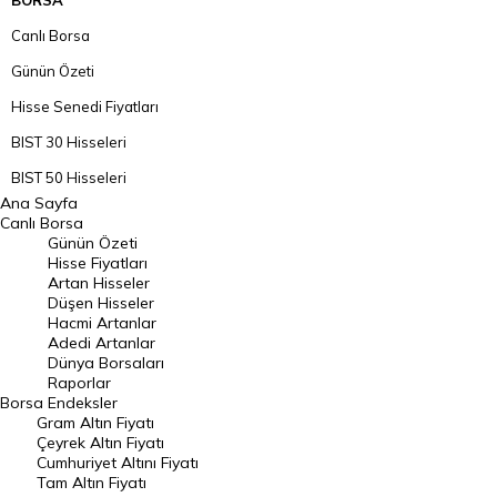
BORSA
Canlı Borsa
Günün Özeti
Hisse Senedi Fiyatları
BIST 30 Hisseleri
BIST 50 Hisseleri
Ana Sayfa
BIST 100 Hisseleri
Canlı Borsa
Günün Özeti
En Çok Artan Hisseler
Hisse Fiyatları
Artan Hisseler
En Çok Düşen Hisseler
Düşen Hisseler
Hacmi Artanlar
Hacmi Artanlar
Adedi Artanlar
Geçmiş Kapanışlar
Dünya Borsaları
Raporlar
Dünya Borsaları
Borsa
Endeksler
Gram Altın Fiyatı
Raporlar
Çeyrek Altın Fiyatı
Endeksler
Cumhuriyet Altını Fiyatı
Tam Altın Fiyatı