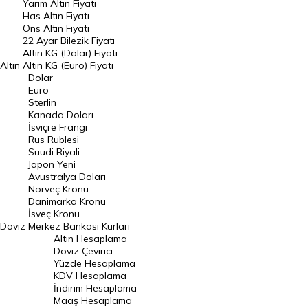
Yarım Altın Fiyatı
DÖVİZ
Has Altın Fiyatı
Ons Altın Fiyatı
Döviz Kuru
22 Ayar Bilezik Fiyatı
Dolar Kuru
Altın KG (Dolar) Fiyatı
Altın
Altın KG (Euro) Fiyatı
Euro Kuru
Dolar
Euro
Pound Kuru
Sterlin
Kanada Doları
Frank Kuru
İsviçre Frangı
Riyal Kuru
Rus Rublesi
Suudi Riyali
Avustralya Doları
Japon Yeni
Avustralya Doları
Danimarka Kronu Kuru
Norveç Kronu
Danimarka Kronu
Kanada Doları Kuru
İsveç Kronu
Döviz
Merkez Bankası Kurlari
Norveç Kronu Kuru
Altın Hesaplama
İsveç Kronu Kuru
Döviz Çevirici
Yüzde Hesaplama
Japon Yeni Kuru
KDV Hesaplama
İndirim Hesaplama
Serbest Piyasa Döviz Kurları
Maaş Hesaplama