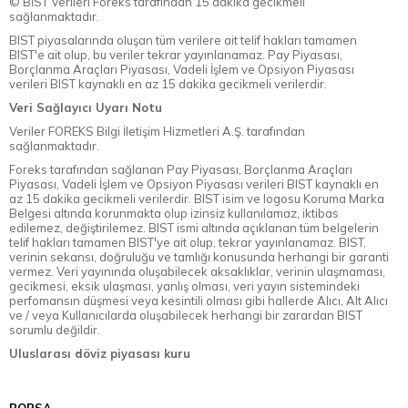
© BİST Verileri Foreks tarafından 15 dakika gecikmeli
sağlanmaktadır.
BIST piyasalarında oluşan tüm verilere ait telif hakları tamamen
BIST'e ait olup, bu veriler tekrar yayınlanamaz. Pay Piyasası,
Borçlanma Araçları Piyasası, Vadeli İşlem ve Opsiyon Piyasası
verileri BIST kaynaklı en az 15 dakika gecikmeli verilerdir.
Veri Sağlayıcı Uyarı Notu
Veriler FOREKS Bilgi İletişim Hizmetleri A.Ş. tarafından
sağlanmaktadır.
Foreks tarafından sağlanan Pay Piyasası, Borçlanma Araçları
Piyasası, Vadeli İşlem ve Opsiyon Piyasası verileri BIST kaynaklı en
az 15 dakika gecikmeli verilerdir. BIST isim ve logosu Koruma Marka
Belgesi altında korunmakta olup izinsiz kullanılamaz, iktibas
edilemez, değiştirilemez. BIST ismi altında açıklanan tüm belgelerin
telif hakları tamamen BIST'ye ait olup, tekrar yayınlanamaz. BIST,
verinin sekansı, doğruluğu ve tamlığı konusunda herhangi bir garanti
vermez. Veri yayınında oluşabilecek aksaklıklar, verinin ulaşmaması,
gecikmesi, eksik ulaşması, yanlış olması, veri yayın sistemindeki
perfomansın düşmesi veya kesintili olması gibi hallerde Alıcı, Alt Alıcı
ve / veya Kullanıcılarda oluşabilecek herhangi bir zarardan BIST
sorumlu değildir.
Uluslarası döviz piyasası kuru