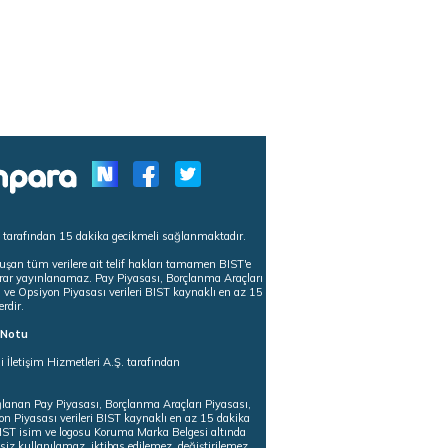
s tarafından 15 dakika gecikmeli sağlanmaktadır.
uşan tüm verilere ait telif hakları tamamen BIST'e
tekrar yayınlanamaz. Pay Piyasası, Borçlanma Araçları
m ve Opsiyon Piyasası verileri BIST kaynaklı en az 15
erdir.
ı Notu
i İletişim Hizmetleri A.Ş. tarafından
ğlanan Pay Piyasası, Borçlanma Araçları Piyasası,
on Piyasası verileri BIST kaynaklı en az 15 dakika
 BIST isim ve logosu Koruma Marka Belgesi altında
iz kullanılamaz, iktibas edilemez, değiştirilemez.