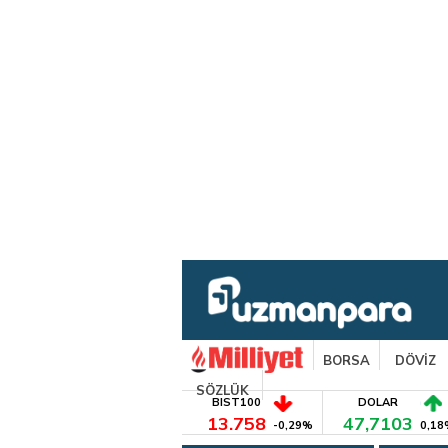
BORSA
DÖVİZ
SÖZLÜK
BIST100
DOLAR
13.758
47,7103
-0,29%
0,18