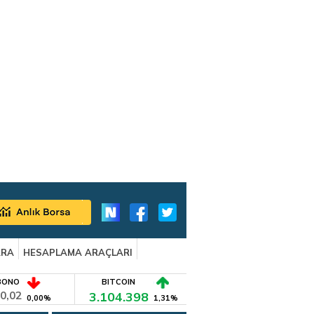
ARA
HESAPLAMA ARAÇLARI
BONO
BITCOIN
0,02
3.104.398
0,00%
1,31%