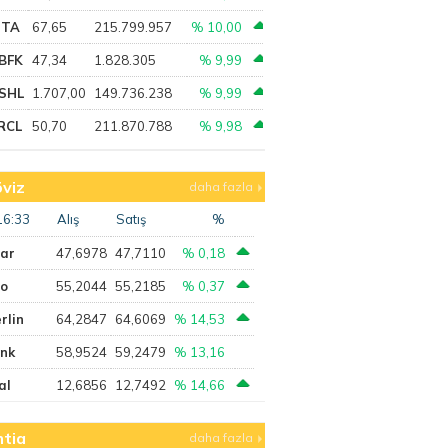
PTA
67,65
215.799.957
% 10,00
BFK
47,34
1.828.305
% 9,99
SHL
1.707,00
149.736.238
% 9,99
RCL
50,70
211.870.788
% 9,98
viz
daha fazla
16:33
Alış
Satış
%
lar
47,6978
47,7110
% 0,18
ro
55,2044
55,2185
% 0,37
rlin
64,2847
64,6069
% 14,53
ank
58,9524
59,2479
% 13,16
al
12,6856
12,7492
% 14,66
tia
daha fazla