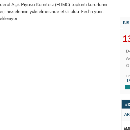
Federal Açık Piyasa Komitesi (FOMC) toplantı kararlarını
erji hisselerinin yükselmesinde etkili oldu. Fed'in yarın
ekleniyor.
BIS
1
D
Aç
Ö
En
1
BI
AR
EM