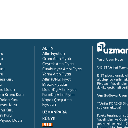
ALTIN
ru
Altın Fiyatları
ru
Gram Altın Fiyatı
Yasal Uyarı Notu
u
Çeyrek Altın Fiyatı
© BİST Verileri Forek
uru
Cumhuriyet Altını Fiyatı
ru
Yarım Altın Fiyatı
BIST piyasalarında ol
esi Kuru
Altın (ONS) Fiyatı
ait olup, bu veriler 
Piyasası, Vadeli İşle
u
Bilezik Fiyatları
dakika gecikmeli veril
ya Doları
Dolar/Kg Altın Fiyatı
ka Kronu Kuru
Euro/Kg Altın Fiyatı
Veri Sağlayıcı Uyar
oları Kuru
Kapalı Çarşı Altın
*(Veriler FOREKS Bilg
Fiyatları
ronu Kuru
sağlanmaktadır)
onu Kuru
UZMANPARA
ni Kuru
Foreks tarafından sa
KÜNYE
Vadeli İşlem ve Opsiy
Piyasa Döviz
gecikmeli verilerdir.
korunmakta olup izins