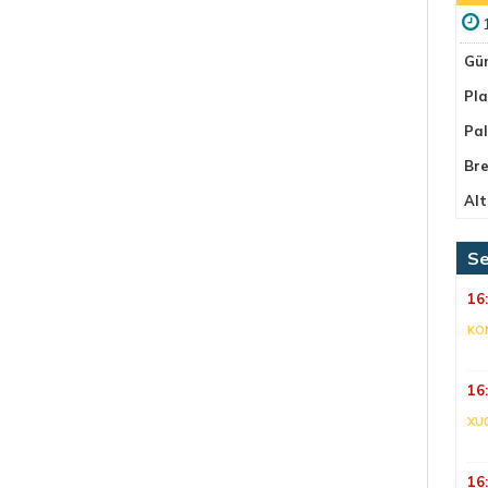
Gü
Pla
Pa
Bre
Alt
Se
16
KO
16
XU
16