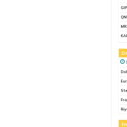
GI
QN
MR
KA
Dö
Do
Eu
Ste
Fr
Riy
Em