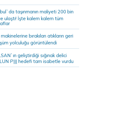
bul`da taşınmanın maliyeti 200 bin
e ulaştı! İşte kalem kalem tüm
aflar
akinelerine bırakılan atıkların geri
şüm yolculuğu görüntülendi
AN`ın geliştirdiği sığınak delici
LUN P||| hedefi tam isabetle vurdu