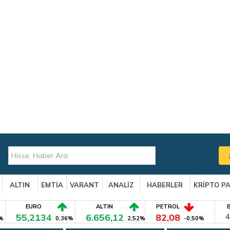
ALTIN
EMTİA
VARANT
ANALİZ
HABERLER
KRİPTO P
EURO
ALTIN
PETROL
55,2134
6.656,12
82,08
4
%
0,36%
2,52%
-0,50%