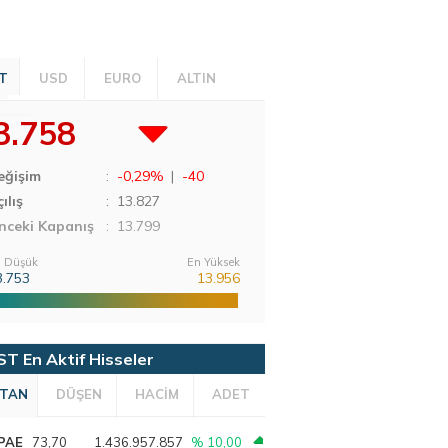
T
USD
EURO
ALTIN
3.758
eğişim
:
-0,29%
|
-40
ılış
:
13.827
nceki Kapanış
: 13.799
 Düşük
En Yüksek
3.753
13.956
ST En Aktif Hisseler
TAN
DÜŞEN
HACİM
ADET
PAE
73,70
1.436.957.857
% 10,00