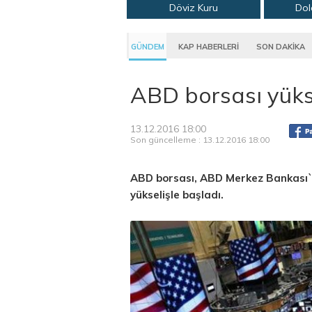
Döviz Kuru
Dol
GÜNDEM
KAP HABERLERİ
SON DAKİKA
ABD borsası yükse
13.12.2016 18:00
Son güncelleme : 13.12.2016 18:00
ABD borsası, ABD Merkez Bankası`nı
yükselişle başladı.