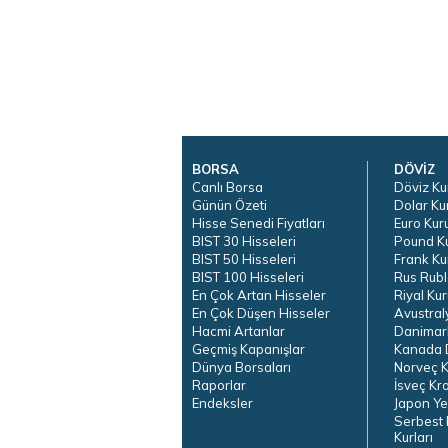
BORSA
DÖVİZ
Canlı Borsa
Döviz Ku
Günün Özeti
Dolar Ku
Hisse Senedi Fiyatları
Euro Kur
BIST 30 Hisseleri
Pound K
BIST 50 Hisseleri
Frank Ku
BIST 100 Hisseleri
Rus Rubl
En Çok Artan Hisseler
Riyal Kur
En Çok Düşen Hisseler
Avustral
Hacmi Artanlar
Danimar
Geçmiş Kapanışlar
Kanada D
Dünya Borsaları
Norveç K
Raporlar
İsveç Kr
Endeksler
Japon Ye
Serbest 
Kurları