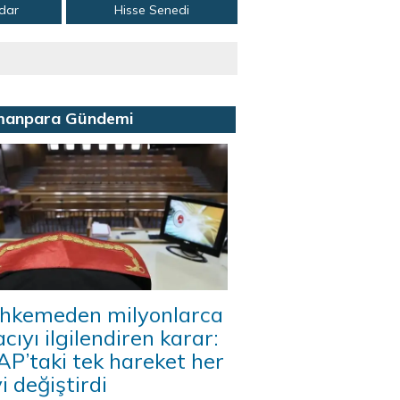
adar
Hisse Senedi
manpara Gündemi
hkemeden milyonlarca
acıyı ilgilendiren karar:
P’taki tek hareket her
i değiştirdi