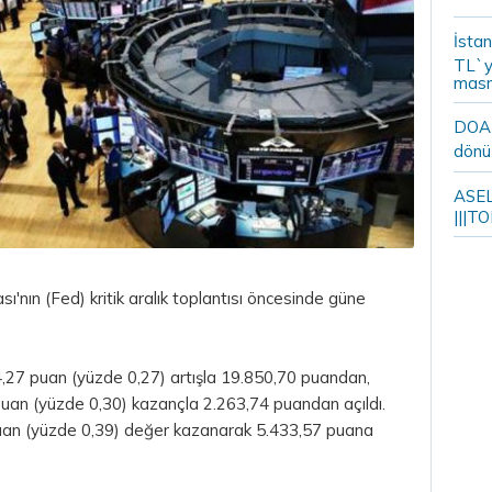
İstan
TL`y
masr
DOA m
dönü
ASELS
|||TO
nın (Fed) kritik aralık toplantısı öncesinde güne
,27 puan (yüzde 0,27) artışla 19.850,70 puandan,
uan (yüzde 0,30) kazançla 2.263,74 puandan açıldı.
uan (yüzde 0,39) değer kazanarak 5.433,57 puana