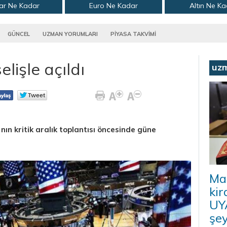
ar Ne Kadar
Euro Ne Kadar
Altın Ne K
GÜNCEL
UZMAN YORUMLARI
PİYASA TAKVİMİ
lişle açıldı
uz
n kritik aralık toplantısı öncesinde güne
Ma
kir
UYA
şey