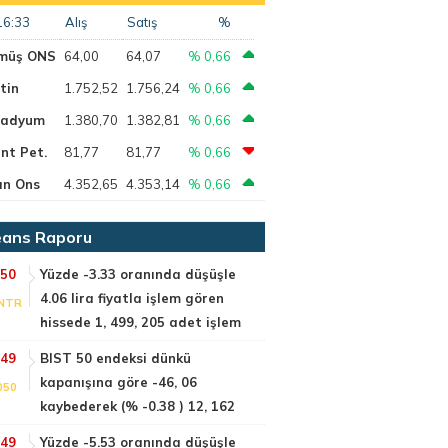
16:33
Alış
Satış
%
müş ONS
64,00
64,07
% 0,66
tin
1.752,52
1.756,24
% 0,66
ladyum
1.380,70
1.382,81
% 0,66
nt Pet.
81,77
81,77
% 0,66
ın Ons
4.352,65
4.353,14
% 0,66
ans Raporu
:50
Yüzde -3.33 oranında düşüşle
4.06 lira fiyatla işlem gören
NTR
hissede 1, 499, 205 adet işlem
:49
BIST 50 endeksi dünkü
kapanışına göre -46, 06
050
kaybederek (% -0.38 ) 12, 162
:49
Yüzde -5.53 oranında düşüşle