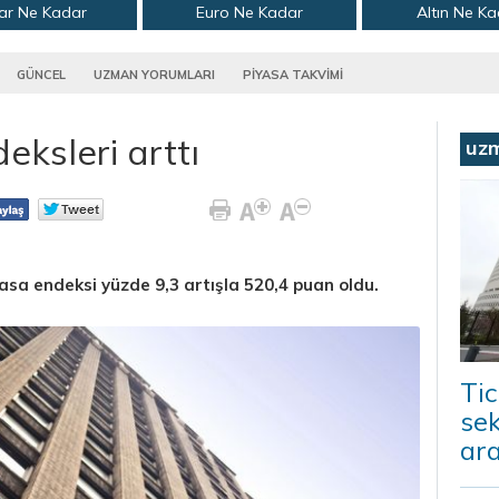
ar Ne Kadar
Euro Ne Kadar
Altın Ne K
GÜNCEL
UZMAN YORUMLARI
PİYASA TAKVİMİ
sleri arttı
uz
asa endeksi yüzde 9,3 artışla 520,4 puan oldu.
Tic
sek
ara