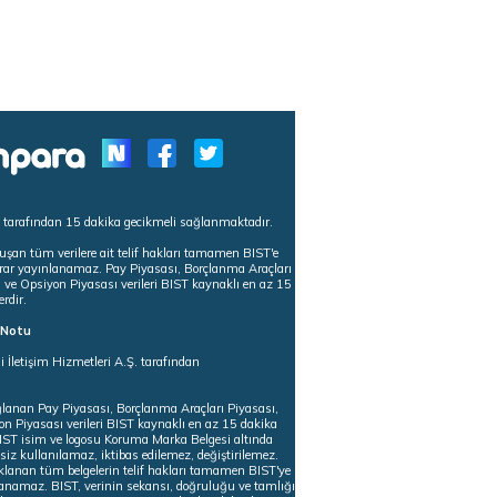
s tarafından 15 dakika gecikmeli sağlanmaktadır.
uşan tüm verilere ait telif hakları tamamen BIST'e
tekrar yayınlanamaz. Pay Piyasası, Borçlanma Araçları
m ve Opsiyon Piyasası verileri BIST kaynaklı en az 15
erdir.
ı Notu
i İletişim Hizmetleri A.Ş. tarafından
ğlanan Pay Piyasası, Borçlanma Araçları Piyasası,
on Piyasası verileri BIST kaynaklı en az 15 dakika
 BIST isim ve logosu Koruma Marka Belgesi altında
iz kullanılamaz, iktibas edilemez, değiştirilemez.
klanan tüm belgelerin telif hakları tamamen BIST'ye
nlanamaz. BIST, verinin sekansı, doğruluğu ve tamlığı