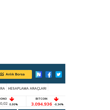
ARA
HESAPLAMA ARAÇLARI
BONO
BITCOIN
0,02
3.094.936
0,00%
-0,34%