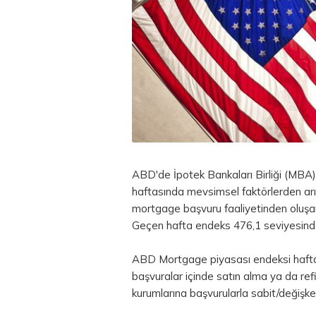
ABD'de İpotek Bankaları Birliği (MBA)
haftasında mevsimsel faktörlerden arın
mortgage başvuru faaliyetinden oluşan
Geçen hafta endeks 476,1 seviyesind
ABD Mortgage piyasası endeksi haftal
başvuralar içinde satın alma ya da re
kurumlarına başvurularla sabit/değişken