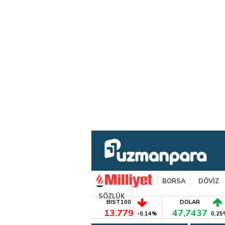
BORSA
DÖVİZ
SÖZLÜK
BIST100
DOLAR
13.779
47,7437
-0,14%
0,25