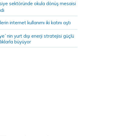
asiye sektöründe okula dönüş mesaisi
dı
lerin internet kullanımı iki katını aştı
ye`nin yurt dışı enerji stratejisi güçlü
lıklarla büyüyor