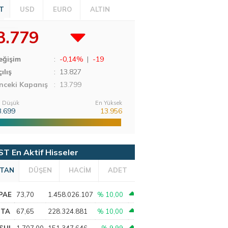
T
USD
EURO
ALTIN
3.779
eğişim
:
-0,14%
|
-19
ılış
:
13.827
nceki Kapanış
: 13.799
 Düşük
En Yüksek
3.699
13.956
ST En Aktif Hisseler
TAN
DÜŞEN
HACİM
ADET
PAE
73,70
1.458.026.107
% 10,00
PTA
67,65
228.324.881
% 10,00
SHL
1.707,00
151.347.646
% 9,99