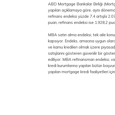
ABD Mortgage Bankalar Birliği (Mort
yapılan açıklamaya göre, aynı dönemd
refinans endeksi yüzde 7,4 artışla 2.
puan, refinans endeksi ise 1.928,2 pu
MBA satın alma endeksi, tek aile konutl
kapsıyor. Endeks, amacına uygun olar
ve kamu kredileri olmak üzere piyasada
satışlarını gösteren güvenilir bir göst
ediliyor. MBA refinansman endeksi, v
kredi kurumlarına yapılan bütün başvu
yapılan mortgage kredi faaliyetleri için