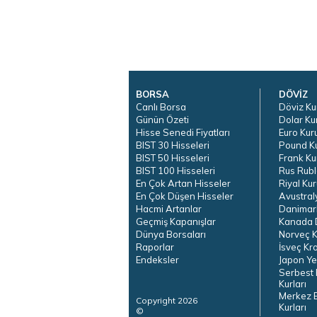
BORSA
DÖVİZ
Canlı Borsa
Döviz Ku
Günün Özeti
Dolar Ku
Hisse Senedi Fiyatları
Euro Kur
BIST 30 Hisseleri
Pound K
BIST 50 Hisseleri
Frank Ku
BIST 100 Hisseleri
Rus Rubl
En Çok Artan Hisseler
Riyal Kur
En Çok Düşen Hisseler
Avustral
Hacmi Artanlar
Danimar
Geçmiş Kapanışlar
Kanada D
Dünya Borsaları
Norveç K
Raporlar
İsveç Kr
Endeksler
Japon Ye
Serbest 
Kurları
Merkez 
Copyright 2026
Kurları
©