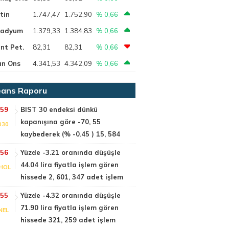
tin
1.747,47
1.752,90
% 0,66
ladyum
1.379,33
1.384,83
% 0,66
nt Pet.
82,31
82,31
% 0,66
ın Ons
4.341,53
4.342,09
% 0,66
ans Raporu
:59
BIST 30 endeksi dünkü
kapanışına göre -70, 55
030
kaybederek (% -0.45 ) 15, 584
:56
Yüzde -3.21 oranında düşüşle
44.04 lira fiyatla işlem gören
HOL
hissede 2, 601, 347 adet işlem
:55
Yüzde -4.32 oranında düşüşle
71.90 lira fiyatla işlem gören
NEL
hissede 321, 259 adet işlem