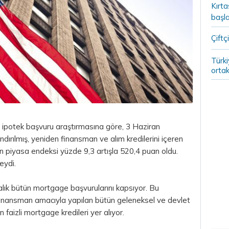
Kırt
başla
Çiftçi
Türki
ortak
 ipotek başvuru araştırmasına göre, 3 Haziran
dırılmış, yeniden finansman ve alım kredilerini içeren
 piyasa endeksi yüzde 9,3 artışla 520,4 puan oldu.
eydi.
ık bütün mortgage başvurularını kapsıyor. Bu
finansman amacıyla yapılan bütün geleneksel ve devlet
 faizli mortgage kredileri yer alıyor.