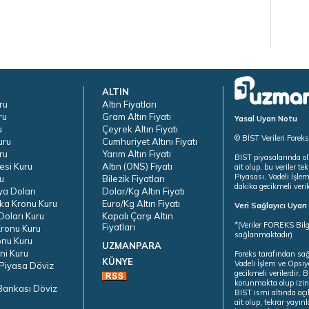
ALTIN
ru
Altın Fiyatları
ru
Gram Altın Fiyatı
Yasal Uyarı Notu
u
Çeyrek Altın Fiyatı
© BİST Verileri Forek
uru
Cumhuriyet Altını Fiyatı
ru
Yarım Altın Fiyatı
BIST piyasalarında ol
esi Kuru
Altın (ONS) Fiyatı
ait olup, bu veriler 
Piyasası, Vadeli İşle
u
Bilezik Fiyatları
dakika gecikmeli veril
ya Doları
Dolar/Kg Altın Fiyatı
ka Kronu Kuru
Euro/Kg Altın Fiyatı
Veri Sağlayıcı Uyar
oları Kuru
Kapalı Çarşı Altın
*(Veriler FOREKS Bilg
Fiyatları
ronu Kuru
sağlanmaktadır)
onu Kuru
UZMANPARA
ni Kuru
Foreks tarafından sa
KÜNYE
Vadeli İşlem ve Opsiy
Piyasa Döviz
gecikmeli verilerdir.
korunmakta olup izins
Bankası Döviz
BIST ismi altında açı
ait olup, tekrar yayı