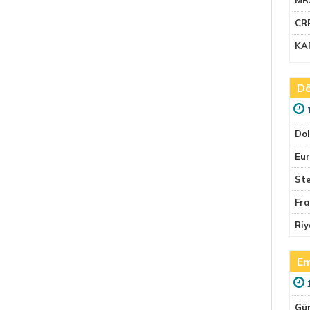
CR
KA
Dö
Do
Eu
Ste
Fr
Riy
Em
Gü