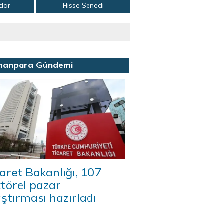
adar
Hisse Senedi
manpara Gündemi
aret Bakanlığı, 107
törel pazar
ştırması hazırladı