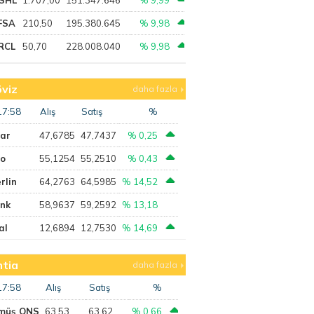
FSA
210,50
195.380.645
% 9,98
RCL
50,70
228.008.040
% 9,98
viz
daha fazla
17:58
Alış
Satış
%
lar
47,6785
47,7437
% 0,25
ro
55,1254
55,2510
% 0,43
rlin
64,2763
64,5985
% 14,52
ank
58,9637
59,2592
% 13,18
al
12,6894
12,7530
% 14,69
tia
daha fazla
17:58
Alış
Satış
%
müş ONS
63,53
63,62
% 0,66