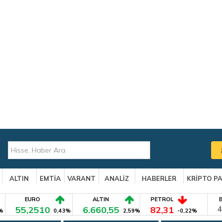
ALTIN
EMTİA
VARANT
ANALİZ
HABERLER
KRİPTO P
EURO
ALTIN
PETROL
55,2510
6.660,55
82,31
4
%
0,43%
2,59%
-0,22%