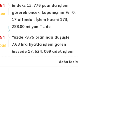
:54
Endeks 13, 776 puanda işlem
görerek önceki kapanışının % -0,
100
17 altında . İşlem hacmi 173,
288.00 milyon TL de
:54
Yüzde -9.75 oranında düşüşle
7.68 lira fiyatla işlem gören
DGS
hissede 17, 524, 069 adet işlem
daha fazla