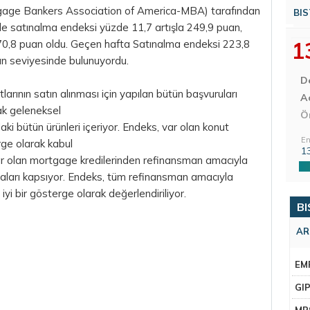
gage Bankers Association of America-MBA) tarafından
BIS
e satınalma endeksi yüzde 11,7 artışla 249,9 puan,
1
070,8 puan oldu. Geçen hafta Satınalma endeksi 223,8
an seviyesinde bulunuyordu.
D
arının satın alınması için yapılan bütün başvuruları
Aç
ak geleneksel
Ö
ki bütün ürünleri içeriyor. Endeks, var olan konut
En
erge olarak kabul
1
ar olan mortgage kredilerinden refinansman amacıyla
raları kapsıyor. Endeks, tüm refinansman amacıyla
 iyi bir gösterge olarak değerlendiriliyor.
BI
AR
EM
GI
MR