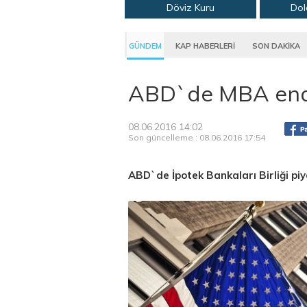
Döviz Kuru
Dol
GÜNDEM
KAP HABERLERİ
SON DAKİKA
ABD`de MBA endek
08.06.2016 14:02
Son güncelleme : 08.06.2016 17:54
ABD`de İpotek Bankaları Birliği piy