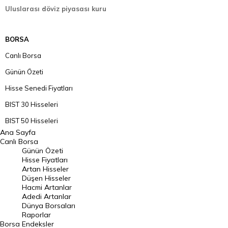
Uluslarası döviz piyasası kuru
BORSA
Canlı Borsa
Günün Özeti
Hisse Senedi Fiyatları
BIST 30 Hisseleri
BIST 50 Hisseleri
Ana Sayfa
BIST 100 Hisseleri
Canlı Borsa
Günün Özeti
En Çok Artan Hisseler
Hisse Fiyatları
Artan Hisseler
En Çok Düşen Hisseler
Düşen Hisseler
Hacmi Artanlar
Hacmi Artanlar
Adedi Artanlar
Geçmiş Kapanışlar
Dünya Borsaları
Raporlar
Dünya Borsaları
Borsa
Endeksler