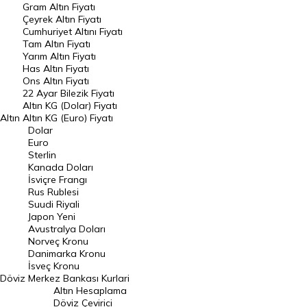
Gram Altın Fiyatı
Raporlar
Çeyrek Altın Fiyatı
Endeksler
Cumhuriyet Altını Fiyatı
Tam Altın Fiyatı
Yarım Altın Fiyatı
DÖVİZ
Has Altın Fiyatı
Ons Altın Fiyatı
Döviz Kuru
22 Ayar Bilezik Fiyatı
Dolar Kuru
Altın KG (Dolar) Fiyatı
Altın
Altın KG (Euro) Fiyatı
Euro Kuru
Dolar
Euro
Pound Kuru
Sterlin
Kanada Doları
Frank Kuru
İsviçre Frangı
Riyal Kuru
Rus Rublesi
Suudi Riyali
Avustralya Doları
Japon Yeni
Avustralya Doları
Danimarka Kronu Kuru
Norveç Kronu
Danimarka Kronu
Kanada Doları Kuru
İsveç Kronu
Döviz
Merkez Bankası Kurlari
Norveç Kronu Kuru
Altın Hesaplama
İsveç Kronu Kuru
Döviz Çevirici