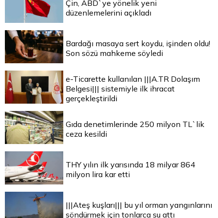
Çin, ABD`ye yönelik yeni
düzenlemelerini açıkladı
Bardağı masaya sert koydu, işinden oldu!
Son sözü mahkeme söyledi
e-Ticarette kullanılan |||A.TR Dolaşım
Belgesi||| sistemiyle ilk ihracat
gerçekleştirildi
Gıda denetimlerinde 250 milyon TL`lik
ceza kesildi
THY yılın ilk yarısında 18 milyar 864
milyon lira kar etti
|||Ateş kuşları||| bu yıl orman yangınlarını
söndürmek için tonlarca su attı