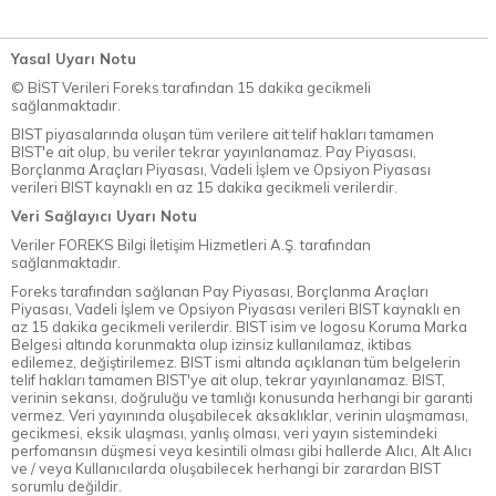
Yasal Uyarı Notu
© BİST Verileri Foreks tarafından 15 dakika gecikmeli
sağlanmaktadır.
BIST piyasalarında oluşan tüm verilere ait telif hakları tamamen
BIST'e ait olup, bu veriler tekrar yayınlanamaz. Pay Piyasası,
Borçlanma Araçları Piyasası, Vadeli İşlem ve Opsiyon Piyasası
verileri BIST kaynaklı en az 15 dakika gecikmeli verilerdir.
Veri Sağlayıcı Uyarı Notu
Veriler FOREKS Bilgi İletişim Hizmetleri A.Ş. tarafından
sağlanmaktadır.
Foreks tarafından sağlanan Pay Piyasası, Borçlanma Araçları
Piyasası, Vadeli İşlem ve Opsiyon Piyasası verileri BIST kaynaklı en
az 15 dakika gecikmeli verilerdir. BIST isim ve logosu Koruma Marka
Belgesi altında korunmakta olup izinsiz kullanılamaz, iktibas
edilemez, değiştirilemez. BIST ismi altında açıklanan tüm belgelerin
telif hakları tamamen BIST'ye ait olup, tekrar yayınlanamaz. BIST,
verinin sekansı, doğruluğu ve tamlığı konusunda herhangi bir garanti
vermez. Veri yayınında oluşabilecek aksaklıklar, verinin ulaşmaması,
gecikmesi, eksik ulaşması, yanlış olması, veri yayın sistemindeki
perfomansın düşmesi veya kesintili olması gibi hallerde Alıcı, Alt Alıcı
ve / veya Kullanıcılarda oluşabilecek herhangi bir zarardan BIST
sorumlu değildir.