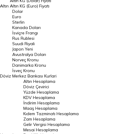
Altın KG (Dolar) Fiyatı
Altın
Altın KG (Euro) Fiyatı
Euro Kuru
Dolar
Euro
Pound Kuru
Sterlin
Kanada Doları
Frank Kuru
İsviçre Frangı
Riyal Kuru
Rus Rublesi
Suudi Riyali
Avustralya Doları
Japon Yeni
Avustralya Doları
Danimarka Kronu Kuru
Norveç Kronu
Danimarka Kronu
Kanada Doları Kuru
İsveç Kronu
Döviz
Merkez Bankası Kurlari
Norveç Kronu Kuru
Altın Hesaplama
İsveç Kronu Kuru
Döviz Çevirici
Yüzde Hesaplama
Japon Yeni Kuru
KDV Hesaplama
İndirim Hesaplama
Serbest Piyasa Döviz Kurları
Maaş Hesaplama
Kıdem Tazminatı Hesaplama
Merkez Bankası Döviz Kurları
Zam Hesaplama
Gelir Vergisi Hesaplama
ALTIN
Mesai Hesaplama