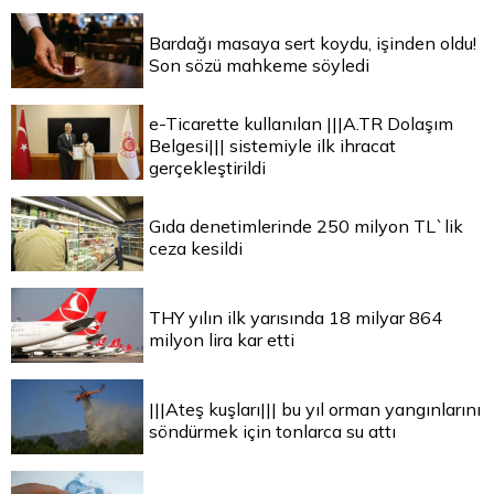
Bardağı masaya sert koydu, işinden oldu!
Son sözü mahkeme söyledi
e-Ticarette kullanılan |||A.TR Dolaşım
Belgesi||| sistemiyle ilk ihracat
gerçekleştirildi
Gıda denetimlerinde 250 milyon TL`lik
ceza kesildi
THY yılın ilk yarısında 18 milyar 864
milyon lira kar etti
|||Ateş kuşları||| bu yıl orman yangınlarını
söndürmek için tonlarca su attı