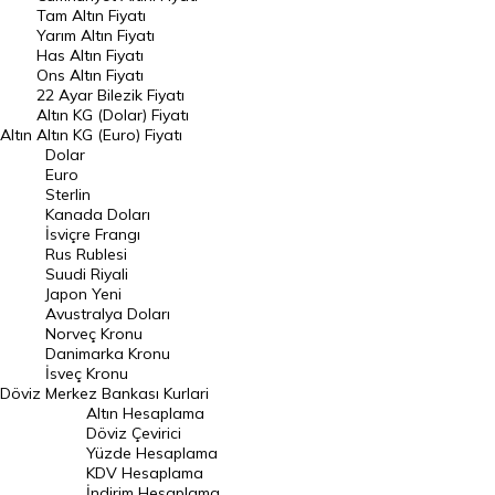
Tam Altın Fiyatı
Yarım Altın Fiyatı
DÖVİZ
Has Altın Fiyatı
Ons Altın Fiyatı
Döviz Kuru
22 Ayar Bilezik Fiyatı
Dolar Kuru
Altın KG (Dolar) Fiyatı
Altın
Altın KG (Euro) Fiyatı
Euro Kuru
Dolar
Euro
Pound Kuru
Sterlin
Kanada Doları
Frank Kuru
İsviçre Frangı
Riyal Kuru
Rus Rublesi
Suudi Riyali
Avustralya Doları
Japon Yeni
Avustralya Doları
Danimarka Kronu Kuru
Norveç Kronu
Danimarka Kronu
Kanada Doları Kuru
İsveç Kronu
Döviz
Merkez Bankası Kurlari
Norveç Kronu Kuru
Altın Hesaplama
İsveç Kronu Kuru
Döviz Çevirici
Yüzde Hesaplama
Japon Yeni Kuru
KDV Hesaplama
İndirim Hesaplama