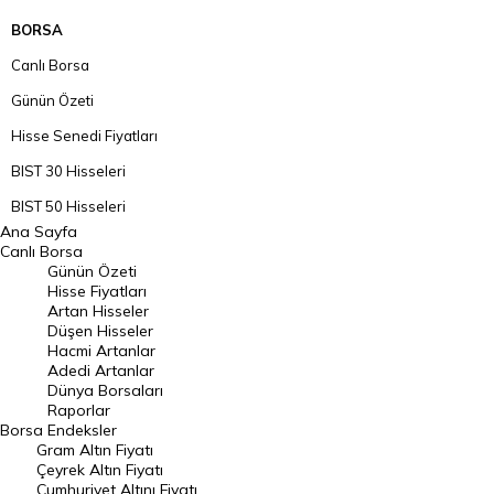
BORSA
Canlı Borsa
Günün Özeti
Hisse Senedi Fiyatları
BIST 30 Hisseleri
BIST 50 Hisseleri
Ana Sayfa
BIST 100 Hisseleri
Canlı Borsa
Günün Özeti
En Çok Artan Hisseler
Hisse Fiyatları
Artan Hisseler
En Çok Düşen Hisseler
Düşen Hisseler
Hacmi Artanlar
Hacmi Artanlar
Adedi Artanlar
Geçmiş Kapanışlar
Dünya Borsaları
Raporlar
Dünya Borsaları
Borsa
Endeksler
Gram Altın Fiyatı
Raporlar
Çeyrek Altın Fiyatı
Endeksler
Cumhuriyet Altını Fiyatı