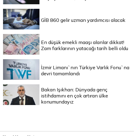
GİB 860 gelir uzman yardımcısı alacak
En düşük emekli maaşı alanlar dikkat!
Zam farklarının yatacağı tarih belli oldu
İzmir Limanı`nın Türkiye Varlık Fonu`na
devri tamamlandı
Bakan Işıkhan: Dünyada genç
istihdamını en çok artıran ülke
konumundayız