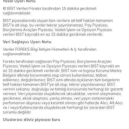
Yasal Uyarı Notu
© BİST Verileri Foreks tarafından 15 dakika gecikmeli
sağlanmaktadır.
BIST piyasalarında oluşan tüm verilere ait telif hakları tamamen
BIST'e ait olup, bu veriler tekrar yayınlanamaz. Pay Piyasası,
Borçlanma Araçları Piyasası, Vadeli İşlem ve Opsiyon Piyasası
verileri BIST kaynaklı en az 15 dakika gecikmeli verilerdir.
Veri Sağlayıcı Uyarı Notu
Veriler FOREKS Bilgi İletişim Hizmetleri A.Ş. tarafından
sağlanmaktadır.
Foreks tarafından sağlanan Pay Piyasası, Borçlanma Araçları
Piyasası, Vadeli İşlem ve Opsiyon Piyasası verileri BIST kaynaklı en
az 15 dakika gecikmeli verilerdir. BIST isim ve logosu Koruma Marka
Belgesi altında korunmakta olup izinsiz kullanılamaz, iktibas
edilemez, değiştirilemez. BIST ismi altında açıklanan tüm belgelerin
telif hakları tamamen BIST'ye ait olup, tekrar yayınlanamaz. BIST,
verinin sekansı, doğruluğu ve tamlığı konusunda herhangi bir garanti
vermez. Veri yayınında oluşabilecek aksaklıklar, verinin ulaşmaması,
gecikmesi, eksik ulaşması, yanlış olması, veri yayın sistemindeki
perfomansın düşmesi veya kesintili olması gibi hallerde Alıcı, Alt Alıcı
ve / veya Kullanıcılarda oluşabilecek herhangi bir zarardan BIST
sorumlu değildir.
Uluslarası döviz piyasası kuru