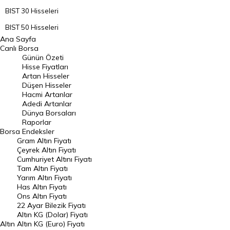
BIST 30 Hisseleri
BIST 50 Hisseleri
Ana Sayfa
BIST 100 Hisseleri
Canlı Borsa
Günün Özeti
En Çok Artan Hisseler
Hisse Fiyatları
Artan Hisseler
En Çok Düşen Hisseler
Düşen Hisseler
Hacmi Artanlar
Hacmi Artanlar
Adedi Artanlar
Geçmiş Kapanışlar
Dünya Borsaları
Raporlar
Dünya Borsaları
Borsa
Endeksler
Gram Altın Fiyatı
Raporlar
Çeyrek Altın Fiyatı
Endeksler
Cumhuriyet Altını Fiyatı
Tam Altın Fiyatı
Yarım Altın Fiyatı
DÖVİZ
Has Altın Fiyatı
Ons Altın Fiyatı
Döviz Kuru
22 Ayar Bilezik Fiyatı
Dolar Kuru
Altın KG (Dolar) Fiyatı
Altın
Altın KG (Euro) Fiyatı
Euro Kuru