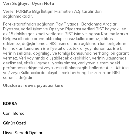
Veri Sağlayıcı Uyarı Notu
Veriler FOREKS Bilgi İletişim Hizmetleri A.Ş. tarafından
sağlanmaktadır.
Foreks tarafından sağlanan Pay Piyasası, Borçlanma Araçları
Piyasası, Vadeli İşlem ve Opsiyon Piyasası verileri BIST kaynaklı en
az 15 dakika gecikmeli verilerdir. BIST isim ve logosu Koruma Marka
Belgesi altında korunmakta olup izinsiz kullanılamaz, iktibas
edilemez, değiştirilemez. BIST ismi altında açıklanan tüm belgelerin
telif hakları tamamen BIST'ye ait olup, tekrar yayınlanamaz. BIST,
verinin sekansı, doğruluğu ve tamlığı konusunda herhangi bir garanti
vermez. Veri yayınında oluşabilecek aksaklıklar, verinin ulaşmaması,
gecikmesi, eksik ulaşması, yanlış olması, veri yayın sistemindeki
perfomansın düşmesi veya kesintili olması gibi hallerde Alıcı, Alt Alıcı
ve / veya Kullanıcılarda oluşabilecek herhangi bir zarardan BIST
sorumlu değildir.
Uluslarası döviz piyasası kuru
BORSA
Canlı Borsa
Günün Özeti
Hisse Senedi Fiyatları