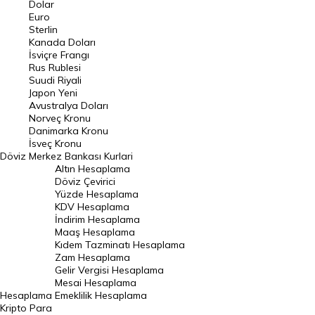
Dolar
Euro
Pound Kuru
Sterlin
Kanada Doları
Frank Kuru
İsviçre Frangı
Riyal Kuru
Rus Rublesi
Suudi Riyali
Avustralya Doları
Japon Yeni
Avustralya Doları
Danimarka Kronu Kuru
Norveç Kronu
Danimarka Kronu
Kanada Doları Kuru
İsveç Kronu
Döviz
Merkez Bankası Kurlari
Norveç Kronu Kuru
Altın Hesaplama
İsveç Kronu Kuru
Döviz Çevirici
Yüzde Hesaplama
Japon Yeni Kuru
KDV Hesaplama
İndirim Hesaplama
Serbest Piyasa Döviz Kurları
Maaş Hesaplama
Kıdem Tazminatı Hesaplama
Merkez Bankası Döviz Kurları
Zam Hesaplama
Gelir Vergisi Hesaplama
ALTIN
Mesai Hesaplama
Hesaplama
Emeklilik Hesaplama
Altın Fiyatları
Kripto Para