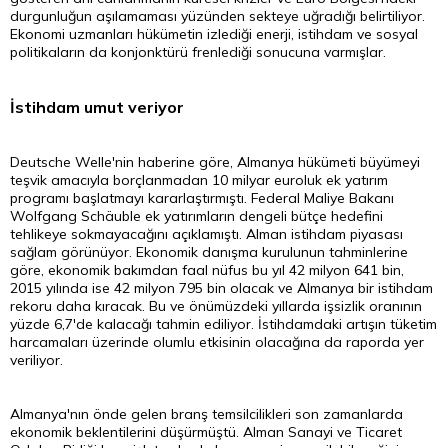
durgunluğun aşılamaması yüzünden sekteye uğradığı belirtiliyor.
Ekonomi uzmanları hükümetin izlediği enerji, istihdam ve sosyal
politikaların da konjonktürü frenlediği sonucuna varmışlar.
İstihdam umut veriyor
Deutsche Welle'nin haberine göre, Almanya hükümeti büyümeyi
teşvik amacıyla borçlanmadan 10 milyar euroluk ek yatırım
programı başlatmayı kararlaştırmıştı. Federal Maliye Bakanı
Wolfgang Schäuble ek yatırımların dengeli bütçe hedefini
tehlikeye sokmayacağını açıklamıştı. Alman istihdam piyasası
sağlam görünüyor. Ekonomik danışma kurulunun tahminlerine
göre, ekonomik bakımdan faal nüfus bu yıl 42 milyon 641 bin,
2015 yılında ise 42 milyon 795 bin olacak ve Almanya bir istihdam
rekoru daha kıracak. Bu ve önümüzdeki yıllarda işsizlik oranının
yüzde 6,7'de kalacağı tahmin ediliyor. İstihdamdaki artışın tüketim
harcamaları üzerinde olumlu etkisinin olacağına da raporda yer
veriliyor.
Almanya'nın önde gelen branş temsilcilikleri son zamanlarda
ekonomik beklentilerini düşürmüştü. Alman Sanayi ve Ticaret