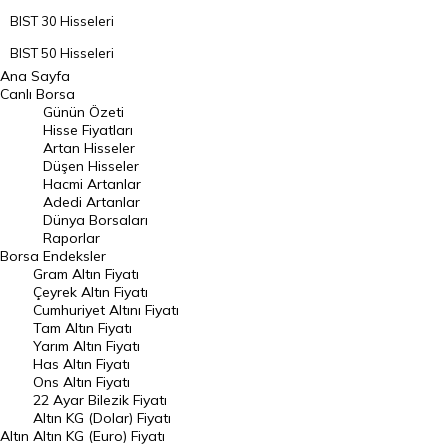
BIST 30 Hisseleri
BIST 50 Hisseleri
Ana Sayfa
BIST 100 Hisseleri
Canlı Borsa
Günün Özeti
En Çok Artan Hisseler
Hisse Fiyatları
Artan Hisseler
En Çok Düşen Hisseler
Düşen Hisseler
Hacmi Artanlar
Hacmi Artanlar
Adedi Artanlar
Geçmiş Kapanışlar
Dünya Borsaları
Raporlar
Dünya Borsaları
Borsa
Endeksler
Gram Altın Fiyatı
Raporlar
Çeyrek Altın Fiyatı
Endeksler
Cumhuriyet Altını Fiyatı
Tam Altın Fiyatı
Yarım Altın Fiyatı
DÖVİZ
Has Altın Fiyatı
Ons Altın Fiyatı
Döviz Kuru
22 Ayar Bilezik Fiyatı
Dolar Kuru
Altın KG (Dolar) Fiyatı
Altın
Altın KG (Euro) Fiyatı
Euro Kuru