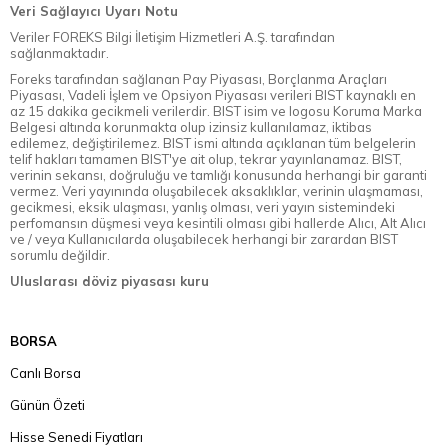
Veri Sağlayıcı Uyarı Notu
Veriler FOREKS Bilgi İletişim Hizmetleri A.Ş. tarafından
sağlanmaktadır.
Foreks tarafından sağlanan Pay Piyasası, Borçlanma Araçları
Piyasası, Vadeli İşlem ve Opsiyon Piyasası verileri BIST kaynaklı en
az 15 dakika gecikmeli verilerdir. BIST isim ve logosu Koruma Marka
Belgesi altında korunmakta olup izinsiz kullanılamaz, iktibas
edilemez, değiştirilemez. BIST ismi altında açıklanan tüm belgelerin
telif hakları tamamen BIST'ye ait olup, tekrar yayınlanamaz. BIST,
verinin sekansı, doğruluğu ve tamlığı konusunda herhangi bir garanti
vermez. Veri yayınında oluşabilecek aksaklıklar, verinin ulaşmaması,
gecikmesi, eksik ulaşması, yanlış olması, veri yayın sistemindeki
perfomansın düşmesi veya kesintili olması gibi hallerde Alıcı, Alt Alıcı
ve / veya Kullanıcılarda oluşabilecek herhangi bir zarardan BIST
sorumlu değildir.
Uluslarası döviz piyasası kuru
BORSA
Canlı Borsa
Günün Özeti
Hisse Senedi Fiyatları