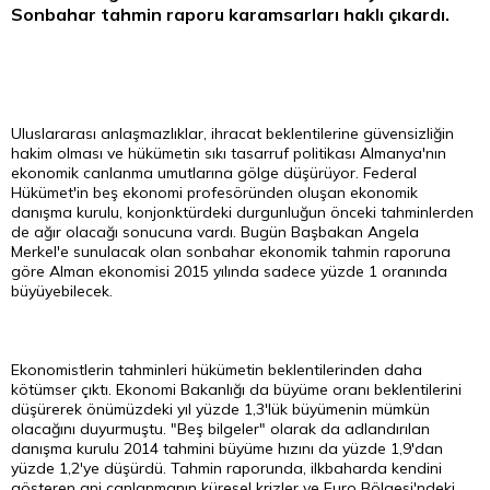
Sonbahar tahmin raporu karamsarları haklı çıkardı.
Uluslararası anlaşmazlıklar, ihracat beklentilerine güvensizliğin
hakim olması ve hükümetin sıkı tasarruf politikası Almanya'nın
ekonomik canlanma umutlarına gölge düşürüyor. Federal
Hükümet'in beş ekonomi profesöründen oluşan ekonomik
danışma kurulu, konjonktürdeki durgunluğun önceki tahminlerden
de ağır olacağı sonucuna vardı. Bugün Başbakan Angela
Merkel'e sunulacak olan sonbahar ekonomik tahmin raporuna
göre Alman ekonomisi 2015 yılında sadece yüzde 1 oranında
büyüyebilecek.
Ekonomistlerin tahminleri hükümetin beklentilerinden daha
kötümser çıktı. Ekonomi Bakanlığı da büyüme oranı beklentilerini
düşürerek önümüzdeki yıl yüzde 1,3'lük büyümenin mümkün
olacağını duyurmuştu. "Beş bilgeler" olarak da adlandırılan
danışma kurulu 2014 tahmini büyüme hızını da yüzde 1,9'dan
yüzde 1,2'ye düşürdü. Tahmin raporunda, ilkbaharda kendini
gösteren ani canlanmanın küresel krizler ve
Euro
Bölgesi'ndeki