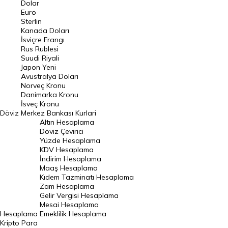
Dolar
Euro
Pound Kuru
Sterlin
Kanada Doları
Frank Kuru
İsviçre Frangı
Riyal Kuru
Rus Rublesi
Suudi Riyali
Avustralya Doları
Japon Yeni
Avustralya Doları
Danimarka Kronu Kuru
Norveç Kronu
Danimarka Kronu
Kanada Doları Kuru
İsveç Kronu
Döviz
Merkez Bankası Kurlari
Norveç Kronu Kuru
Altın Hesaplama
İsveç Kronu Kuru
Döviz Çevirici
Yüzde Hesaplama
Japon Yeni Kuru
KDV Hesaplama
İndirim Hesaplama
Serbest Piyasa Döviz Kurları
Maaş Hesaplama
Kıdem Tazminatı Hesaplama
Merkez Bankası Döviz Kurları
Zam Hesaplama
Gelir Vergisi Hesaplama
ALTIN
Mesai Hesaplama
Hesaplama
Emeklilik Hesaplama
Altın Fiyatları
Kripto Para