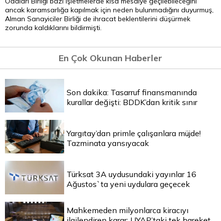
Odaları Birliği bazı işletmelerde kısa mesaiye geçilebileceğini
ancak karamsarlığa kapılmak için neden bulunmadığını duyurmuş,
Alman Sanayiciler Birliği de ihracat beklentilerini düşürmek
zorunda kaldıklarını bildirmişti.
En Çok Okunan Haberler
Son dakika: Tasarruf finansmanında
kurallar değişti: BDDK’dan kritik sınır
Yargıtay’dan primle çalışanlara müjde!
Tazminata yansıyacak
Türksat 3A uydusundaki yayınlar 16
Ağustos`ta yeni uydulara geçecek
Mahkemeden milyonlarca kiracıyı
ilgilendiren karar: UYAP’taki tek hareket