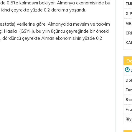
zde 0,5’te kalmasını bekliyor. Almanya ekonomisinde bu
EM
 ikinci çeyrekte yüzde 0,2 daralma yaşandı.
GI
MR
(Destatis) verilerine göre, Almanya'da mevsim ve takvim
tiçi Hasıla (GSYH), bu yılın üçüncü çeyreğinde bir önceki
CR
o, dördüncü çeyrekte Alman ekonomisinin yüzde 0,2
KA
Dö
Do
Eu
Ste
Fr
Riy