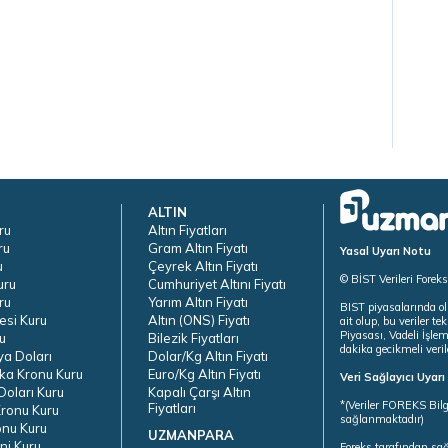
ALTIN
ru
Altın Fiyatları
ru
Gram Altın Fiyatı
Yasal Uyarı Notu
u
Çeyrek Altın Fiyatı
© BİST Verileri Forek
uru
Cumhuriyet Altını Fiyatı
ru
Yarım Altın Fiyatı
BIST piyasalarında ol
esi Kuru
Altın (ONS) Fiyatı
ait olup, bu veriler 
Piyasası, Vadeli İşle
u
Bilezik Fiyatları
dakika gecikmeli veril
ya Doları
Dolar/Kg Altın Fiyatı
ka Kronu Kuru
Euro/Kg Altın Fiyatı
Veri Sağlayıcı Uyar
oları Kuru
Kapalı Çarşı Altın
*(Veriler FOREKS Bilg
Fiyatları
ronu Kuru
sağlanmaktadır)
onu Kuru
UZMANPARA
ni Kuru
Foreks tarafından sa