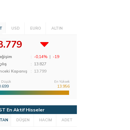
T
USD
EURO
ALTIN
3.779
eğişim
:
-0,14%
|
-19
ılış
:
13.827
nceki Kapanış
: 13.799
 Düşük
En Yüksek
3.699
13.956
ST En Aktif Hisseler
TAN
DÜŞEN
HACİM
ADET