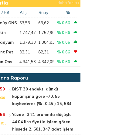
tia
daha fazla
17:58
Alış
Satış
%
müş ONS
63,53
63,62
% 0,66
tin
1.747,47
1.752,90
% 0,66
ladyum
1.379,33
1.384,83
% 0,66
nt Pet.
82,31
82,31
% 0,66
ın Ons
4.341,53
4.342,09
% 0,66
ans Raporu
:59
BIST 30 endeksi dünkü
kapanışına göre -70, 55
030
kaybederek (% -0.45 ) 15, 584
:56
Yüzde -3.21 oranında düşüşle
44.04 lira fiyatla işlem gören
HOL
hissede 2, 601, 347 adet işlem