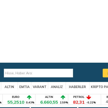
ALTIN
EMTİA
VARANT
ANALİZ
HABERLER
KRİPTO P
EURO
ALTIN
PETROL
55,2510
6.660,55
82,31
4
%
0,43%
2,59%
-0,22%