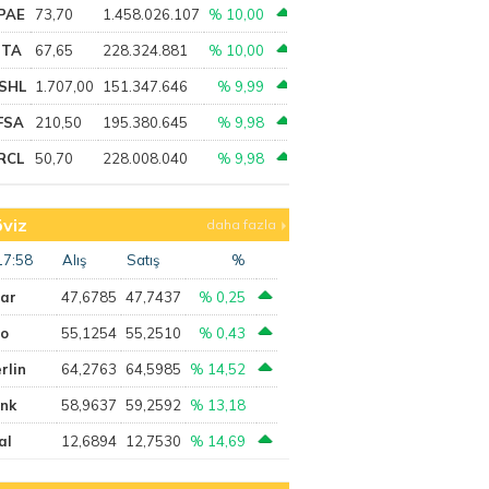
PAE
73,70
1.458.026.107
% 10,00
PTA
67,65
228.324.881
% 10,00
SHL
1.707,00
151.347.646
% 9,99
FSA
210,50
195.380.645
% 9,98
RCL
50,70
228.008.040
% 9,98
viz
daha fazla
17:58
Alış
Satış
%
lar
47,6785
47,7437
% 0,25
ro
55,1254
55,2510
% 0,43
rlin
64,2763
64,5985
% 14,52
ank
58,9637
59,2592
% 13,18
al
12,6894
12,7530
% 14,69