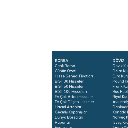
BORSA
DÖVİZ
Canlı Borsa
Döviz Ku
Günün Özeti
Dolar Ku
Hisse Senedi Fiyatları
Euro Kur
BIST 30 Hisseleri
Pound K
BIST 50 Hisseleri
Frank Ku
BIST 100 Hisseleri
Rus Rubl
En Çok Artan Hisseler
Riyal Kur
En Çok Düşen Hisseler
Avustral
Hacmi Artanlar
Danimar
Geçmiş Kapanışlar
Kanada D
Dünya Borsaları
Norveç K
Raporlar
İsveç Kr
Endeksler
Japon Ye