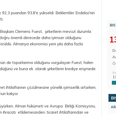
 92,3 puandan 93,8'e yükseldi. Beklentiler Endeksi'nin
i.
BIS
o Başkanı Clemens Fuest, şirketlerin mevcut durumla
1
ine doğru önemli derecede daha iyimser olduğunu
 görüldü. Almanya ekonomisi yeni yıla daha fazla
D
Aç
rünün de toparlanma olduğunu vurgulayan Fuest, halen
Ö
ldüğünü ve buna ek olarak şirketlerin krediye erişmede
En
1
et ihtilaflarının çözülmesine yönelik iyimserlik artarken,
un kalıyor
BI
üyürken, Alman hükümeti ve Avrupa Birliği Komisyonu,
AR
 ihracatı etkilemesinden, ticaret ihtilaflarından ve