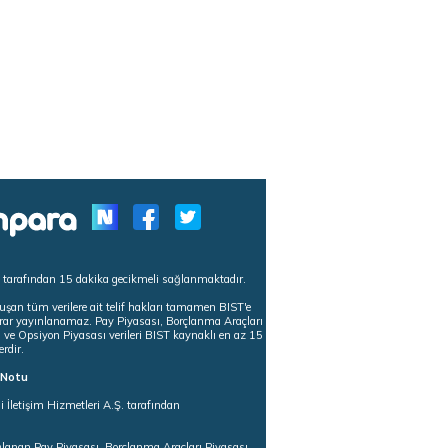
s tarafından 15 dakika gecikmeli sağlanmaktadır.
uşan tüm verilere ait telif hakları tamamen BIST'e
tekrar yayınlanamaz. Pay Piyasası, Borçlanma Araçları
m ve Opsiyon Piyasası verileri BIST kaynaklı en az 15
erdir.
ı Notu
i İletişim Hizmetleri A.Ş. tarafından
ğlanan Pay Piyasası, Borçlanma Araçları Piyasası,