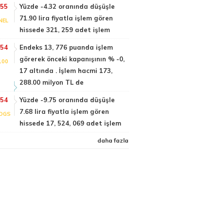
:55
Yüzde -4.32 oranında düşüşle
71.90 lira fiyatla işlem gören
NEL
hissede 321, 259 adet işlem
:54
Endeks 13, 776 puanda işlem
görerek önceki kapanışının % -0,
100
17 altında . İşlem hacmi 173,
288.00 milyon TL de
:54
Yüzde -9.75 oranında düşüşle
7.68 lira fiyatla işlem gören
DGS
hissede 17, 524, 069 adet işlem
daha fazla