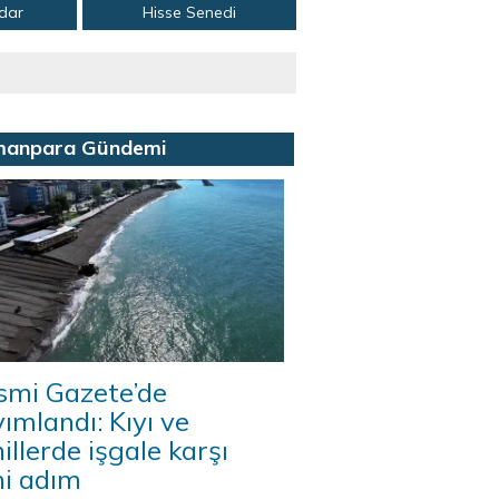
adar
Hisse Senedi
manpara Gündemi
smi Gazete’de
ımlandı: Kıyı ve
illerde işgale karşı
ni adım