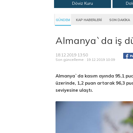
Döviz Kuru
Dol
GÜNDEM
KAP HABERLERİ
SON DAKİKA
Almanya`da iş dü
18.12.2019 13:50
Son güncelleme : 19.12.2019 10:09
Almanya`da kasım ayında 95,1 puan 
üzerinde, 1,2 puan artarak 96,3 pua
seviyesine ulaştı.