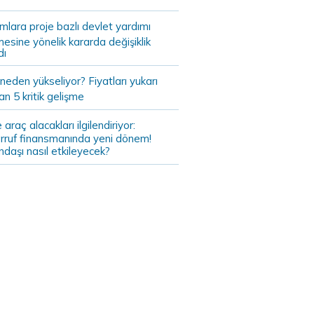
ımlara proje bazlı devlet yardımı
mesine yönelik kararda değişiklik
dı
 neden yükseliyor? Fiyatları yukarı
an 5 kritik gelişme
 araç alacakları ilgilendiriyor:
rruf finansmanında yeni dönem!
daşı nasıl etkileyecek?