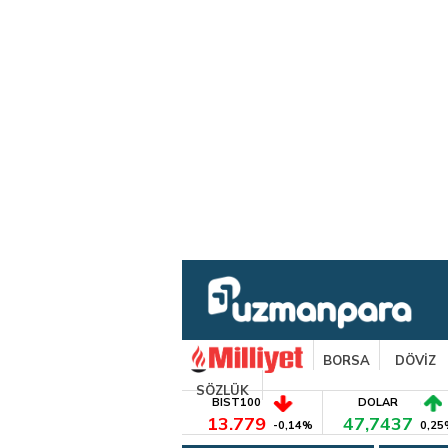
BORSA
DÖVİZ
SÖZLÜK
BIST100
DOLAR
13.779
47,7437
-0,14%
0,25