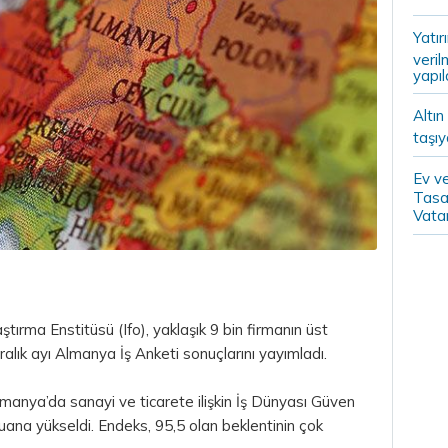
Yatır
veril
yapıl
Altın
taşıy
Ev ve
Tasa
Vatan
ırma Enstitüsü (Ifo), yaklaşık 9 bin firmanın üst
 aralık ayı Almanya İş Anketi sonuçlarını yayımladı.
anya’da sanayi ve ticarete ilişkin İş Dünyası Güven
uana yükseldi. Endeks, 95,5 olan beklentinin çok