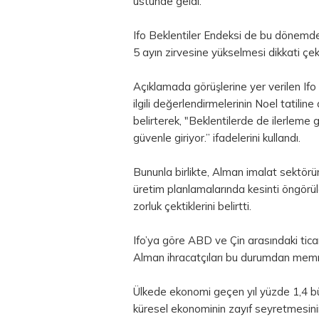
üstünde geldi.
Ifo Beklentiler Endeksi de bu dönemde
5 ayın zirvesine yükselmesi dikkati çekt
Açıklamada görüşlerine yer verilen If
ilgili değerlendirmelerinin Noel tatil
belirterek, "Beklentilerde de ilerleme
güvenle giriyor.” ifadelerini kullandı.
Bununla birlikte, Alman imalat sektö
üretim planlamalarında kesinti öngörü
zorluk çektiklerini belirtti.
Ifo’ya göre ABD ve Çin arasındaki ticar
Alman ihracatçıları bu durumdan memn
Ülkede ekonomi geçen yıl yüzde 1,4 b
küresel ekonominin zayıf seyretmesinin