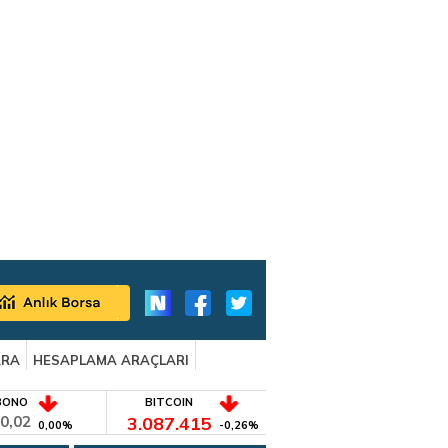
ARA
HESAPLAMA ARAÇLARI
BONO
BITCOIN
0,02
3.087.415
0,00%
-0,26%