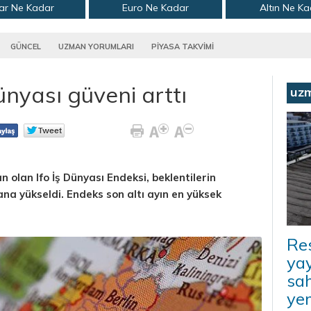
ar Ne Kadar
Euro Ne Kadar
Altın Ne K
GÜNCEL
UZMAN YORUMLARI
PİYASA TAKVİMİ
nyası güveni arttı
uz
olan Ifo İş Dünyası Endeksi, beklentilerin
na yükseldi. Endeks son altı ayın en yüksek
Re
yay
sah
ye