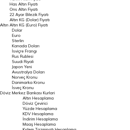
DÖVİZ
Has Altın Fiyatı
Ons Altın Fiyatı
Döviz Kuru
22 Ayar Bilezik Fiyatı
Dolar Kuru
Altın KG (Dolar) Fiyatı
Altın
Altın KG (Euro) Fiyatı
Euro Kuru
Dolar
Euro
Pound Kuru
Sterlin
Kanada Doları
Frank Kuru
İsviçre Frangı
Riyal Kuru
Rus Rublesi
Suudi Riyali
Avustralya Doları
Japon Yeni
Avustralya Doları
Danimarka Kronu Kuru
Norveç Kronu
Danimarka Kronu
Kanada Doları Kuru
İsveç Kronu
Döviz
Merkez Bankası Kurlari
Norveç Kronu Kuru
Altın Hesaplama
İsveç Kronu Kuru
Döviz Çevirici
Yüzde Hesaplama
Japon Yeni Kuru
KDV Hesaplama
İndirim Hesaplama
Serbest Piyasa Döviz Kurları
Maaş Hesaplama
Kıdem Tazminatı Hesaplama