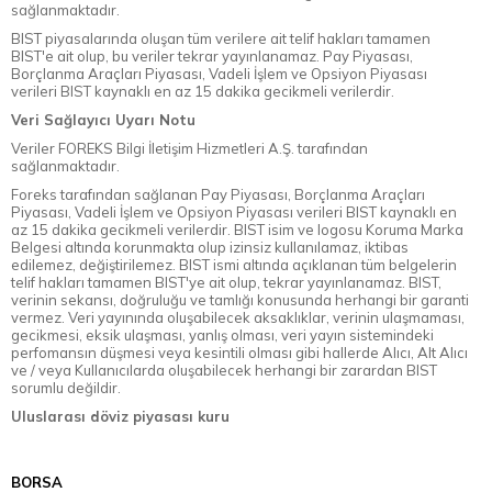
sağlanmaktadır.
BIST piyasalarında oluşan tüm verilere ait telif hakları tamamen
BIST'e ait olup, bu veriler tekrar yayınlanamaz. Pay Piyasası,
Borçlanma Araçları Piyasası, Vadeli İşlem ve Opsiyon Piyasası
verileri BIST kaynaklı en az 15 dakika gecikmeli verilerdir.
Veri Sağlayıcı Uyarı Notu
Veriler FOREKS Bilgi İletişim Hizmetleri A.Ş. tarafından
sağlanmaktadır.
Foreks tarafından sağlanan Pay Piyasası, Borçlanma Araçları
Piyasası, Vadeli İşlem ve Opsiyon Piyasası verileri BIST kaynaklı en
az 15 dakika gecikmeli verilerdir. BIST isim ve logosu Koruma Marka
Belgesi altında korunmakta olup izinsiz kullanılamaz, iktibas
edilemez, değiştirilemez. BIST ismi altında açıklanan tüm belgelerin
telif hakları tamamen BIST'ye ait olup, tekrar yayınlanamaz. BIST,
verinin sekansı, doğruluğu ve tamlığı konusunda herhangi bir garanti
vermez. Veri yayınında oluşabilecek aksaklıklar, verinin ulaşmaması,
gecikmesi, eksik ulaşması, yanlış olması, veri yayın sistemindeki
perfomansın düşmesi veya kesintili olması gibi hallerde Alıcı, Alt Alıcı
ve / veya Kullanıcılarda oluşabilecek herhangi bir zarardan BIST
sorumlu değildir.
Uluslarası döviz piyasası kuru
BORSA