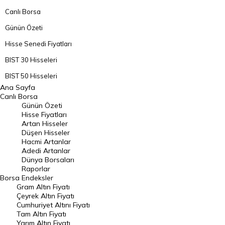
Canlı Borsa
Günün Özeti
Hisse Senedi Fiyatları
BIST 30 Hisseleri
BIST 50 Hisseleri
Ana Sayfa
BIST 100 Hisseleri
Canlı Borsa
Günün Özeti
En Çok Artan Hisseler
Hisse Fiyatları
Artan Hisseler
En Çok Düşen Hisseler
Düşen Hisseler
Hacmi Artanlar
Hacmi Artanlar
Adedi Artanlar
Geçmiş Kapanışlar
Dünya Borsaları
Raporlar
Dünya Borsaları
Borsa
Endeksler
Gram Altın Fiyatı
Raporlar
Çeyrek Altın Fiyatı
Endeksler
Cumhuriyet Altını Fiyatı
Tam Altın Fiyatı
Yarım Altın Fiyatı