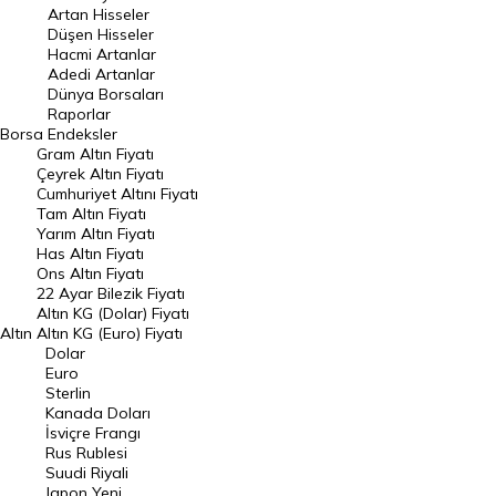
Artan Hisseler
En Çok Düşen Hisseler
Düşen Hisseler
Hacmi Artanlar
Hacmi Artanlar
Adedi Artanlar
Geçmiş Kapanışlar
Dünya Borsaları
Raporlar
Dünya Borsaları
Borsa
Endeksler
Gram Altın Fiyatı
Raporlar
Çeyrek Altın Fiyatı
Endeksler
Cumhuriyet Altını Fiyatı
Tam Altın Fiyatı
Yarım Altın Fiyatı
DÖVİZ
Has Altın Fiyatı
Ons Altın Fiyatı
Döviz Kuru
22 Ayar Bilezik Fiyatı
Dolar Kuru
Altın KG (Dolar) Fiyatı
Altın
Altın KG (Euro) Fiyatı
Euro Kuru
Dolar
Euro
Pound Kuru
Sterlin
Kanada Doları
Frank Kuru
İsviçre Frangı
Riyal Kuru
Rus Rublesi
Suudi Riyali
Avustralya Doları
Japon Yeni