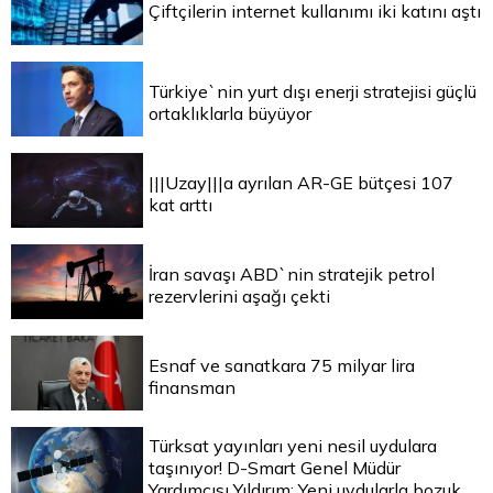
Çiftçilerin internet kullanımı iki katını aştı
Türkiye`nin yurt dışı enerji stratejisi güçlü
ortaklıklarla büyüyor
|||Uzay|||a ayrılan AR-GE bütçesi 107
kat arttı
İran savaşı ABD`nin stratejik petrol
rezervlerini aşağı çekti
Esnaf ve sanatkara 75 milyar lira
finansman
Türksat yayınları yeni nesil uydulara
taşınıyor! D-Smart Genel Müdür
Yardımcısı Yıldırım: Yeni uydularla bozuk