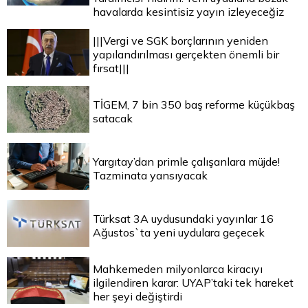
havalarda kesintisiz yayın izleyeceğiz
|||Vergi ve SGK borçlarının yeniden
yapılandırılması gerçekten önemli bir
fırsat|||
TİGEM, 7 bin 350 baş reforme küçükbaş
satacak
Yargıtay’dan primle çalışanlara müjde!
Tazminata yansıyacak
Türksat 3A uydusundaki yayınlar 16
Ağustos`ta yeni uydulara geçecek
Mahkemeden milyonlarca kiracıyı
ilgilendiren karar: UYAP’taki tek hareket
her şeyi değiştirdi