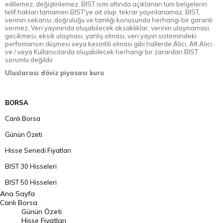
edilemez, değiştirilemez. BIST ismi altında açıklanan tüm belgelerin
telif hakları tamamen BIST'ye ait olup, tekrar yayınlanamaz. BIST,
verinin sekansı, doğruluğu ve tamlığı konusunda herhangi bir garanti
vermez. Veri yayınında oluşabilecek aksaklıklar, verinin ulaşmaması,
gecikmesi, eksik ulaşması, yanlış olması, veri yayın sistemindeki
perfomansın düşmesi veya kesintili olması gibi hallerde Alıcı, Alt Alıcı
ve / veya Kullanıcılarda oluşabilecek herhangi bir zarardan BIST
sorumlu değildir.
Uluslarası döviz piyasası kuru
BORSA
Canlı Borsa
Günün Özeti
Hisse Senedi Fiyatları
BIST 30 Hisseleri
BIST 50 Hisseleri
Ana Sayfa
BIST 100 Hisseleri
Canlı Borsa
Günün Özeti
En Çok Artan Hisseler
Hisse Fiyatları