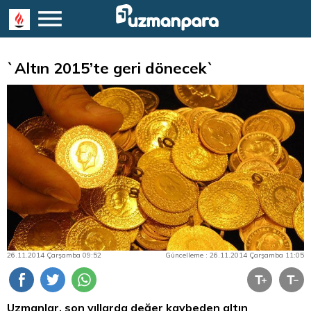
`Altın 2015’te geri dönecek`
26.11.2014 Çarşamba 09:52
Güncelleme : 26.11.2014 Çarşamba 11:05
Uzmanlar, son yıllarda değer kaybeden
altın