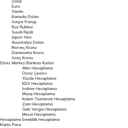
Dolar
Euro
Pound Kuru
Sterlin
Kanada Doları
Frank Kuru
İsviçre Frangı
Riyal Kuru
Rus Rublesi
Suudi Riyali
Avustralya Doları
Japon Yeni
Avustralya Doları
Danimarka Kronu Kuru
Norveç Kronu
Danimarka Kronu
Kanada Doları Kuru
İsveç Kronu
Döviz
Merkez Bankası Kurlari
Norveç Kronu Kuru
Altın Hesaplama
İsveç Kronu Kuru
Döviz Çevirici
Yüzde Hesaplama
Japon Yeni Kuru
KDV Hesaplama
İndirim Hesaplama
Serbest Piyasa Döviz Kurları
Maaş Hesaplama
Kıdem Tazminatı Hesaplama
Merkez Bankası Döviz Kurları
Zam Hesaplama
Gelir Vergisi Hesaplama
ALTIN
Mesai Hesaplama
Hesaplama
Emeklilik Hesaplama
Altın Fiyatları
Kripto Para