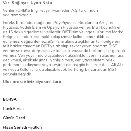
Veri Sağlayıcı Uyarı Notu
Veriler FOREKS Bilgi İletişim Hizmetleri A.Ş. tarafından
sağlanmaktadır.
Foreks tarafından sağlanan Pay Piyasası, Borçlanma Araçları
Piyasası, Vadeli İşlem ve Opsiyon Piyasası verileri BIST kaynaklı en
az 15 dakika gecikmeli verilerdir. BIST isim ve logosu Koruma Marka
Belgesi altında korunmakta olup izinsiz kullanılamaz, iktibas
edilemez, değiştirilemez. BIST ismi altında açıklanan tüm belgelerin
telif hakları tamamen BIST'ye ait olup, tekrar yayınlanamaz. BIST,
verinin sekansı, doğruluğu ve tamlığı konusunda herhangi bir garanti
vermez. Veri yayınında oluşabilecek aksaklıklar, verinin ulaşmaması,
gecikmesi, eksik ulaşması, yanlış olması, veri yayın sistemindeki
perfomansın düşmesi veya kesintili olması gibi hallerde Alıcı, Alt Alıcı
ve / veya Kullanıcılarda oluşabilecek herhangi bir zarardan BIST
sorumlu değildir.
Uluslarası döviz piyasası kuru
BORSA
Canlı Borsa
Günün Özeti
Hisse Senedi Fiyatları