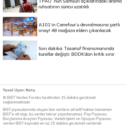
TPAO`nun Samsun açıklarındaki arama
ruhsatının süresi uzatıldı
A101’in Carrefour’u devralmasına şartlı
onay! 48 mağaza elden çıkarılacak
Son dakika: Tasarruf finansmanında
kurallar değişti: BDDK’dan kritik sınır
Yasal Uyarı Notu
© BİST Verileri Foreks tarafından 15 dakika gecikmeli
sağlanmaktadır.
BIST piyasalarında oluşan tüm verilere ait telif hakları tamamen
BIST'e ait olup, bu veriler tekrar yayınlanamaz. Pay Piyasası,
Borçlanma Araçları Piyasası, Vadeli İşlem ve Opsiyon Piyasası
verileri BIST kaynaklı en az 15 dakika gecikmeli verilerdir.