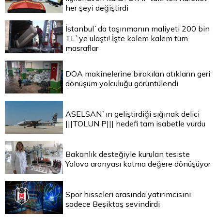
her şeyi değiştirdi
İstanbul`da taşınmanın maliyeti 200 bin
TL`ye ulaştı! İşte kalem kalem tüm
masraflar
DOA makinelerine bırakılan atıkların geri
dönüşüm yolculuğu görüntülendi
ASELSAN`ın geliştirdiği sığınak delici
|||TOLUN P||| hedefi tam isabetle vurdu
Bakanlık desteğiyle kurulan tesiste
Yalova aronyası katma değere dönüşüyor
Spor hisseleri arasında yatırımcısını
sadece Beşiktaş sevindirdi