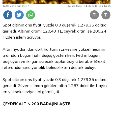
14.06.2016 Salı 08:37
Güncelleme : 14.06.2016 Salı 14:15
Spot altının ons fiyatı yüzde 0.3 düşerek 1,279.35 dolara
geriledi. Altının gramı 120,40 TL,
çeyrek altın
ise 200,24
TL’den işlem görüyor.
Altın fiyatları dün dört haftanın zirvesine yükselmesinin
ardından bugün hafif düşüş gösterirken, Fed'in bugün
başlayan ve iki gün sürecek toplantısıyla beraber Brexit
referandumuna yönelik belirsizlikten destek buluyor.
Spot altının ons fiyatı yüzde 0.3 düşerek 1,279.35 dolara
geriledi. Güvenli liman görülen
altın
1.287
dolar
ile 1 ayın
en yüksek seviyesini görmüştü.
ÇEYREK ALTIN 200 BARAJINI AŞTI!