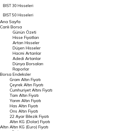
BIST 30 Hisseleri
BIST 50 Hisseleri
Ana Sayfa
BIST 100 Hisseleri
Canlı Borsa
Günün Özeti
En Çok Artan Hisseler
Hisse Fiyatları
Artan Hisseler
En Çok Düşen Hisseler
Düşen Hisseler
Hacmi Artanlar
Hacmi Artanlar
Adedi Artanlar
Geçmiş Kapanışlar
Dünya Borsaları
Raporlar
Dünya Borsaları
Borsa
Endeksler
Gram Altın Fiyatı
Raporlar
Çeyrek Altın Fiyatı
Endeksler
Cumhuriyet Altını Fiyatı
Tam Altın Fiyatı
Yarım Altın Fiyatı
DÖVİZ
Has Altın Fiyatı
Ons Altın Fiyatı
Döviz Kuru
22 Ayar Bilezik Fiyatı
Dolar Kuru
Altın KG (Dolar) Fiyatı
Altın
Altın KG (Euro) Fiyatı
Euro Kuru