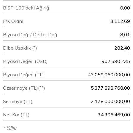
BIST-100'deki Ağırlğı
0,00
F/K Oranı
3.112,69
Piyasa Değ. / Defter Değ
8,01
Dibe Uzaklık (*)
282,40
Piyasa Değeri
(USD)
902.590.235
Piyasa Değeri
(TL)
43.059.060.000,00
Özsermaye
(TL)(**)
5.377.898.768,00
Sermaye
(TL)
2.178.000.000,00
Net Kar
(TL)
34.306.469,00
* Yıllık