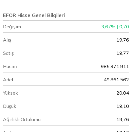
EFOR Hisse Genel Bilgileri
Değişim
3,67% | 0,70
Alış
19,76
Satış
19,77
Hacim
985.371.911
Adet
49.861.562
Yüksek
20,04
Düşük
19,10
Ağırlıklı Ortalama
19,76