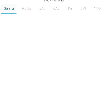
EFOR YATIRIM
Gün içi
Hafta
1Ay
6Ay
1Yıl
3Yıl
YTD