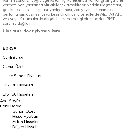
verinin sekansı, doğruluğu ve tamlığı konusunda herhangi bir garanti
vermez. Veri yayınında oluşabilecek aksaklıklar, verinin ulaşmaması,
gecikmesi, eksik ulaşması, yanlış olması, veri yayın sistemindeki
perfomansın düşmesi veya kesintili olması gibi hallerde Alıcı, Alt Alıcı
ve / veya Kullanıcılarda oluşabilecek herhangi bir zarardan BIST
sorumlu değildir.
Uluslarası döviz piyasası kuru
BORSA
Canlı Borsa
Günün Özeti
Hisse Senedi Fiyatları
BIST 30 Hisseleri
BIST 50 Hisseleri
Ana Sayfa
BIST 100 Hisseleri
Canlı Borsa
Günün Özeti
En Çok Artan Hisseler
Hisse Fiyatları
Artan Hisseler
En Çok Düşen Hisseler
Düşen Hisseler