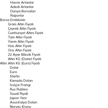
Hacmi Artanlar
Hacmi Artanlar
Adedi Artanlar
Geçmiş Kapanışlar
Dünya Borsaları
Raporlar
Dünya Borsaları
Borsa
Endeksler
Gram Altın Fiyatı
Raporlar
Çeyrek Altın Fiyatı
Endeksler
Cumhuriyet Altını Fiyatı
Tam Altın Fiyatı
Yarım Altın Fiyatı
DÖVİZ
Has Altın Fiyatı
Ons Altın Fiyatı
Döviz Kuru
22 Ayar Bilezik Fiyatı
Dolar Kuru
Altın KG (Dolar) Fiyatı
Altın
Altın KG (Euro) Fiyatı
Euro Kuru
Dolar
Euro
Pound Kuru
Sterlin
Kanada Doları
Frank Kuru
İsviçre Frangı
Riyal Kuru
Rus Rublesi
Suudi Riyali
Avustralya Doları
Japon Yeni
Avustralya Doları
Danimarka Kronu Kuru
Norveç Kronu