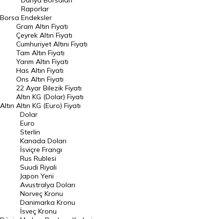
Dünya Borsaları
Raporlar
Dünya Borsaları
Borsa
Endeksler
Gram Altın Fiyatı
Raporlar
Çeyrek Altın Fiyatı
Endeksler
Cumhuriyet Altını Fiyatı
Tam Altın Fiyatı
Yarım Altın Fiyatı
DÖVİZ
Has Altın Fiyatı
Ons Altın Fiyatı
Döviz Kuru
22 Ayar Bilezik Fiyatı
Dolar Kuru
Altın KG (Dolar) Fiyatı
Altın
Altın KG (Euro) Fiyatı
Euro Kuru
Dolar
Euro
Pound Kuru
Sterlin
Kanada Doları
Frank Kuru
İsviçre Frangı
Riyal Kuru
Rus Rublesi
Suudi Riyali
Avustralya Doları
Japon Yeni
Avustralya Doları
Danimarka Kronu Kuru
Norveç Kronu
Danimarka Kronu
Kanada Doları Kuru
İsveç Kronu