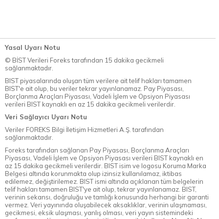
Yasal Uyarı Notu
© BİST Verileri Foreks tarafından 15 dakika gecikmeli
sağlanmaktadır.
BIST piyasalarında oluşan tüm verilere ait telif hakları tamamen
BIST'e ait olup, bu veriler tekrar yayınlanamaz. Pay Piyasası,
Borçlanma Araçları Piyasası, Vadeli İşlem ve Opsiyon Piyasası
verileri BIST kaynaklı en az 15 dakika gecikmeli verilerdir.
Veri Sağlayıcı Uyarı Notu
Veriler FOREKS Bilgi İletişim Hizmetleri A.Ş. tarafından
sağlanmaktadır.
Foreks tarafından sağlanan Pay Piyasası, Borçlanma Araçları
Piyasası, Vadeli İşlem ve Opsiyon Piyasası verileri BIST kaynaklı en
az 15 dakika gecikmeli verilerdir. BIST isim ve logosu Koruma Marka
Belgesi altında korunmakta olup izinsiz kullanılamaz, iktibas
edilemez, değiştirilemez. BIST ismi altında açıklanan tüm belgelerin
telif hakları tamamen BIST'ye ait olup, tekrar yayınlanamaz. BIST,
verinin sekansı, doğruluğu ve tamlığı konusunda herhangi bir garanti
vermez. Veri yayınında oluşabilecek aksaklıklar, verinin ulaşmaması,
gecikmesi, eksik ulaşması, yanlış olması, veri yayın sistemindeki