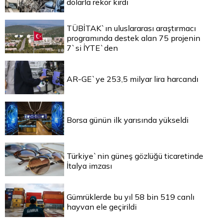
dolarla rekor kırdı
TÜBİTAK`ın uluslararası araştırmacı
programında destek alan 75 projenin
7`si İYTE`den
AR-GE`ye 253,5 milyar lira harcandı
Borsa günün ilk yarısında yükseldi
Türkiye`nin güneş gözlüğü ticaretinde
İtalya imzası
Gümrüklerde bu yıl 58 bin 519 canlı
hayvan ele geçirildi