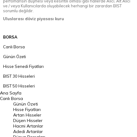
perfomansın düşmesi veya kesintili olması gibi hallerde Alıcı, Alt Alıcı
ve / veya Kullanıcılarda oluşabilecek herhangi bir zarardan BIST
sorumlu değildir.
Uluslarası döviz piyasası kuru
BORSA
Canlı Borsa
Günün Özeti
Hisse Senedi Fiyatları
BIST 30 Hisseleri
BIST 50 Hisseleri
Ana Sayfa
BIST 100 Hisseleri
Canlı Borsa
Günün Özeti
En Çok Artan Hisseler
Hisse Fiyatları
Artan Hisseler
En Çok Düşen Hisseler
Düşen Hisseler
Hacmi Artanlar
Hacmi Artanlar
Adedi Artanlar
Geçmiş Kapanışlar