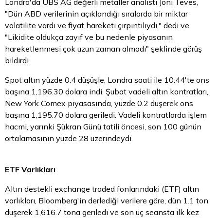
Londra'da UBS AG değerli metaller analisti Joni Teves,
"Dün ABD verilerinin açıklandığı sıralarda bir miktar
volatilite vardı ve fiyat hareketi çırpıntılıydı," dedi ve
"Likidite oldukça zayıf ve bu nedenle piyasanın
hareketlenmesi çok uzun zaman almadı" şeklinde görüş
bildirdi.
Spot
altın
yüzde 0.4 düşüşle, Londra saati ile 10:44'te ons
başına 1,196.30 dolara indi. Şubat vadeli altın kontratları,
New York Comex piyasasında, yüzde 0.2 düşerek ons
başına 1,195.70 dolara geriledi. Vadeli kontratlarda işlem
hacmi, yarınki Şükran Günü tatili öncesi, son 100 günün
ortalamasının yüzde 28 üzerindeydi.
ETF Varlıkları
Altın destekli exchange traded fonlarındaki (ETF) altın
varlıkları, Bloomberg'in derlediği verilere göre, dün 1.1 ton
düşerek 1,616.7 tona geriledi ve son üç seansta ilk kez