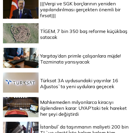
|||Vergi ve SGK borçlarının yeniden
yapılandırılması gerçekten önemli bir
fırsat|||
TİGEM, 7 bin 350 baş reforme küçükbaş
satacak
Yargıtay’dan primle çalışanlara müjde!
Tazminata yansıyacak
Türksat 3A uydusundaki yayınlar 16
Ağustos`ta yeni uydulara geçecek
Mahkemeden milyonlarca kiracıyı
ilgilendiren karar: UYAP’taki tek hareket
her şeyi değiştirdi
İstanbul`da taşınmanın maliyeti 200 bin
TL`ye ulaştı! İşte kalem kalem tüm