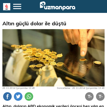
Altın güçlü dolar ile düştü
26.11.2014 Çarşamba 13:49
Güncelleme : 26.11.2014 Çarşamba 13:49
Altın, doların ABD ekonomik verileri öncesi beş yılın en