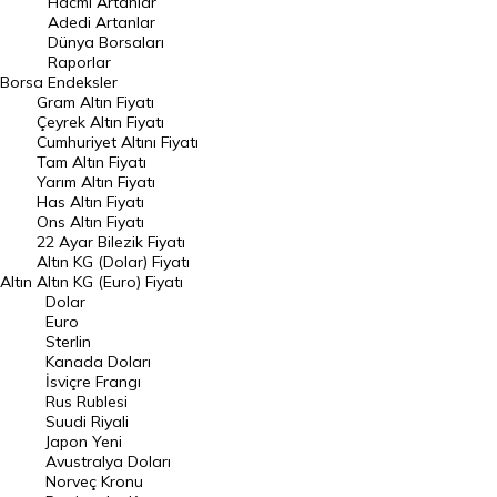
Hacmi Artanlar
Adedi Artanlar
Geçmiş Kapanışlar
Dünya Borsaları
Raporlar
Dünya Borsaları
Borsa
Endeksler
Gram Altın Fiyatı
Raporlar
Çeyrek Altın Fiyatı
Endeksler
Cumhuriyet Altını Fiyatı
Tam Altın Fiyatı
Yarım Altın Fiyatı
DÖVİZ
Has Altın Fiyatı
Ons Altın Fiyatı
Döviz Kuru
22 Ayar Bilezik Fiyatı
Dolar Kuru
Altın KG (Dolar) Fiyatı
Altın
Altın KG (Euro) Fiyatı
Euro Kuru
Dolar
Euro
Pound Kuru
Sterlin
Kanada Doları
Frank Kuru
İsviçre Frangı
Riyal Kuru
Rus Rublesi
Suudi Riyali
Avustralya Doları
Japon Yeni
Avustralya Doları
Danimarka Kronu Kuru
Norveç Kronu