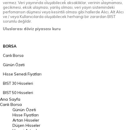
vermez. Veri yayınında oluşabilecek aksaklıklar, verinin ulaşmaması,
gecikmesi, eksik ulaşması, yanlış olması, veri yayın sistemindeki
perfomansın düşmesi veya kesintili olması gibi hallerde Alıcı, Alt Alıcı
ve / veya Kullanıcılarda oluşabilecek herhangi bir zarardan BIST
sorumlu değildir.
Uluslarası döviz piyasası kuru
BORSA
Canlı Borsa
Günün Özeti
Hisse Senedi Fiyatları
BIST 30 Hisseleri
BIST 50 Hisseleri
Ana Sayfa
BIST 100 Hisseleri
Canlı Borsa
Günün Özeti
En Çok Artan Hisseler
Hisse Fiyatları
Artan Hisseler
En Çok Düşen Hisseler
Düşen Hisseler
Hacmi Artanlar