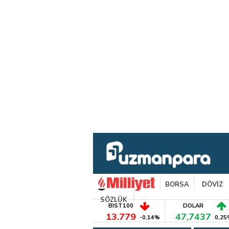
BORSA
DÖVİZ
SÖZLÜK
BIST100
DOLAR
13.779
47,7437
-0,14%
0,25