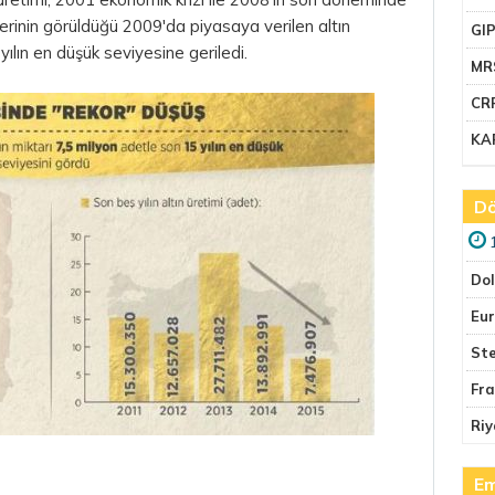
lerinin görüldüğü 2009'da piyasaya verilen altın
GI
yılın en düşük seviyesine geriledi.
MR
CR
KA
Dö
Do
Eu
Ste
Fr
Riy
Em