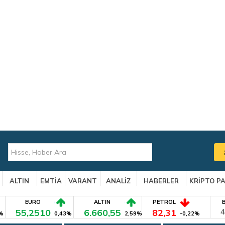
ALTIN
EMTİA
VARANT
ANALİZ
HABERLER
KRİPTO P
EURO
ALTIN
PETROL
55,2510
6.660,55
82,31
4
%
0,43%
2,59%
-0,22%