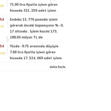
71.90 lira fiyatla işlem gören
NEL
hissede 321, 259 adet işlem
:54
Endeks 13, 776 puanda işlem
görerek önceki kapanışının % -0,
100
17 altında . İşlem hacmi 173,
288.00 milyon TL de
:54
Yüzde -9.75 oranında düşüşle
7.68 lira fiyatla işlem gören
DGS
hissede 17, 524, 069 adet işlem
daha fazla