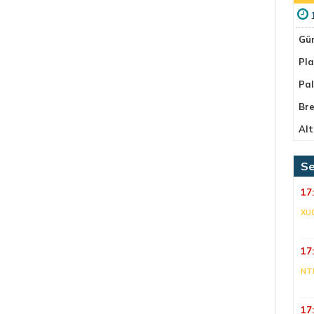
Gü
Pla
Pa
Bre
Alt
Se
17
XU
17
NT
17