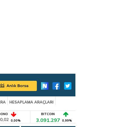
ARA
HESAPLAMA ARAÇLARI
BONO
BITCOIN
0,02
3.091.297
0,00%
0,99%