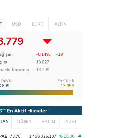
T
USD
EURO
ALTIN
3.779
eğişim
:
-0,14%
|
-19
ılış
:
13.827
nceki Kapanış
: 13.799
 Düşük
En Yüksek
3.699
13.956
ST En Aktif Hisseler
TAN
DÜŞEN
HACİM
ADET
PAE
73,70
1.458.026.107
% 10,00