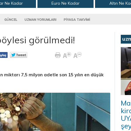
ar Ne Kadar
Euro Ne Kadar
Altın Ne K
GÜNCEL
UZMAN YORUMLARI
PİYASA TAKVİMİ
böylesi görülmedi!
uz
n miktarı 7,5 milyon adetle son 15 yılın en düşük
Ma
kir
UYA
şey