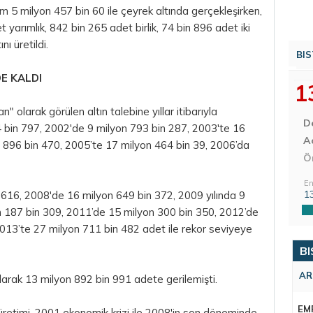
im 5 milyon 457 bin 60 ile çeyrek altında gerçekleşirken,
arımlık, 842 bin 265 adet birlik, 74 bin 896 adet iki
nı üretildi.
BIS
DE KALDI
1
" olarak görülen altın talebine yıllar itibarıyla
D
14 bin 797, 2002'de 9 milyon 793 bin 287, 2003'te 16
Aç
 896 bin 470, 2005’te 17 milyon 464 bin 39, 2006’da
Ö
En
1
 616, 2008'de 16 milyon 649 bin 372, 2009 yılında 9
n 187 bin 309, 2011’de 15 milyon 300 bin 350, 2012’de
2013’te 27 milyon 711 bin 482 adet ile rekor seviyeye
BI
AR
alarak 13 milyon 892 bin 991 adete gerilemişti.
EM
 üretimi, 2001 ekonomik krizi ile 2008'in son döneminde