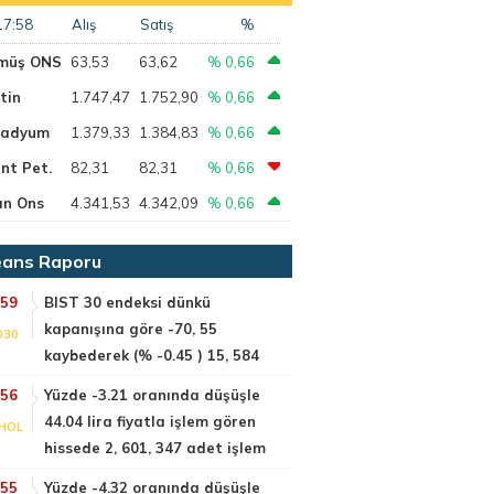
17:58
Alış
Satış
%
müş ONS
63,53
63,62
% 0,66
tin
1.747,47
1.752,90
% 0,66
ladyum
1.379,33
1.384,83
% 0,66
nt Pet.
82,31
82,31
% 0,66
ın Ons
4.341,53
4.342,09
% 0,66
ans Raporu
:59
BIST 30 endeksi dünkü
kapanışına göre -70, 55
030
kaybederek (% -0.45 ) 15, 584
:56
Yüzde -3.21 oranında düşüşle
44.04 lira fiyatla işlem gören
HOL
hissede 2, 601, 347 adet işlem
:55
Yüzde -4.32 oranında düşüşle