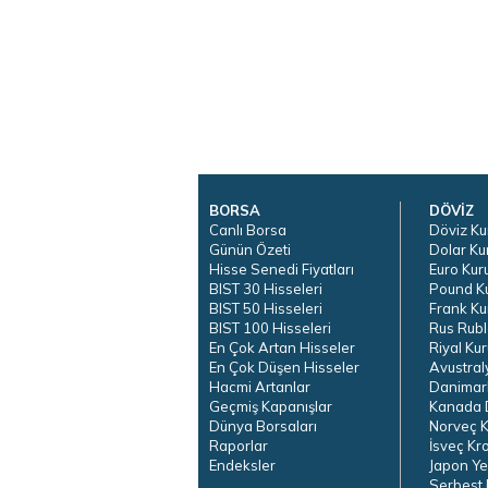
BORSA
DÖVİZ
Canlı Borsa
Döviz Ku
Günün Özeti
Dolar Ku
Hisse Senedi Fiyatları
Euro Kur
BIST 30 Hisseleri
Pound K
BIST 50 Hisseleri
Frank Ku
BIST 100 Hisseleri
Rus Rubl
En Çok Artan Hisseler
Riyal Kur
En Çok Düşen Hisseler
Avustral
Hacmi Artanlar
Danimar
Geçmiş Kapanışlar
Kanada D
Dünya Borsaları
Norveç K
Raporlar
İsveç Kr
Endeksler
Japon Ye
Serbest 