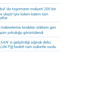
bul`da taşınmanın maliyeti 200 bin
e ulaştı! İşte kalem kalem tüm
aflar
akinelerine bırakılan atıkların geri
şüm yolculuğu görüntülendi
AN`ın geliştirdiği sığınak delici
LUN P||| hedefi tam isabetle vurdu