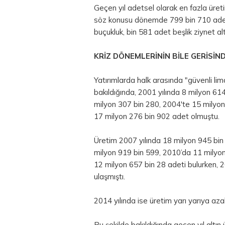
Geçen yıl adetsel olarak en fazla üret
söz konusu dönemde 799 bin 710 adet y
buçukluk, bin 581 adet beşlik ziynet altı
KRİZ DÖNEMLERİNİN BİLE GERİSİN
Yatırımlarda halk arasında "güvenli liman
bakıldığında, 2001 yılında 8 milyon 6
milyon 307 bin 280, 2004'te 15 milyon
17 milyon 276 bin 902 adet olmuştu.
Üretim 2007 yılında 18 milyon 945 bin
milyon 919 bin 599, 2010’da 11 milyo
12 milyon 657 bin 28 adeti bulurken, 
ulaşmıştı.
2014 yılında ise üretim yarı yarıya az
Bu şekilde bakıldığında geçen yıl altın