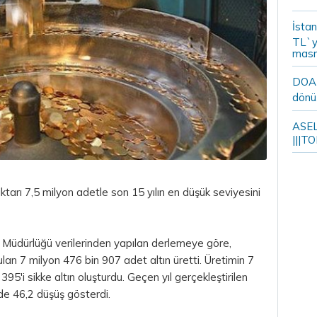
İstan
TL`y
masr
DOA m
dönü
ASELS
|||TO
ktarı 7,5 milyon adetle son 15 yılın en düşük seviyesini
dürlüğü verilerinden yapılan derlemeye göre,
lan 7 milyon 476 bin 907 adet altın üretti. Üretimin 7
395'i sikke altın oluşturdu. Geçen yıl gerçekleştirilen
üzde 46,2 düşüş gösterdi.