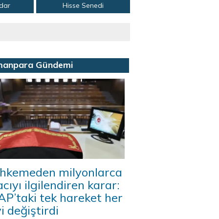
adar
Hisse Senedi
manpara Gündemi
hkemeden milyonlarca
acıyı ilgilendiren karar:
P’taki tek hareket her
i değiştirdi