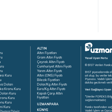
ALTIN
ru
Altın Fiyatları
ru
Gram Altın Fiyatı
Yasal Uyarı Notu
u
Çeyrek Altın Fiyatı
© BİST Verileri Forek
uru
Cumhuriyet Altını Fiyatı
ru
Yarım Altın Fiyatı
BIST piyasalarında ol
esi Kuru
Altın (ONS) Fiyatı
ait olup, bu veriler 
Piyasası, Vadeli İşle
u
Bilezik Fiyatları
dakika gecikmeli veril
ya Doları
Dolar/Kg Altın Fiyatı
ka Kronu Kuru
Euro/Kg Altın Fiyatı
Veri Sağlayıcı Uyar
oları Kuru
Kapalı Çarşı Altın
*(Veriler FOREKS Bilg
Fiyatları
ronu Kuru
sağlanmaktadır)
onu Kuru
UZMANPARA
ni Kuru
Foreks tarafından sa
KÜNYE
Vadeli İşlem ve Opsiy
Piyasa Döviz