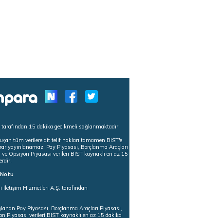
s tarafından 15 dakika gecikmeli sağlanmaktadır.
uşan tüm verilere ait telif hakları tamamen BIST'e
tekrar yayınlanamaz. Pay Piyasası, Borçlanma Araçları
m ve Opsiyon Piyasası verileri BIST kaynaklı en az 15
erdir.
ı Notu
i İletişim Hizmetleri A.Ş. tarafından
ğlanan Pay Piyasası, Borçlanma Araçları Piyasası,
on Piyasası verileri BIST kaynaklı en az 15 dakika