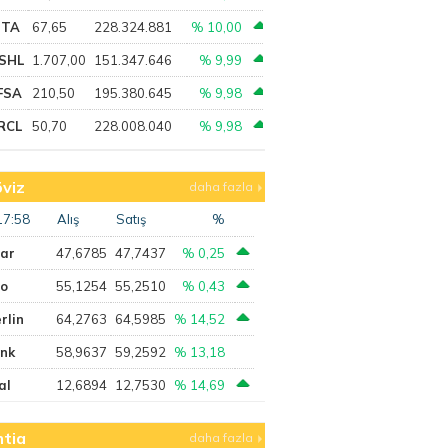
PTA
67,65
228.324.881
% 10,00
SHL
1.707,00
151.347.646
% 9,99
FSA
210,50
195.380.645
% 9,98
RCL
50,70
228.008.040
% 9,98
viz
daha fazla
17:58
Alış
Satış
%
lar
47,6785
47,7437
% 0,25
ro
55,1254
55,2510
% 0,43
rlin
64,2763
64,5985
% 14,52
ank
58,9637
59,2592
% 13,18
al
12,6894
12,7530
% 14,69
tia
daha fazla