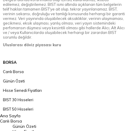
edilemez, değiştirilemez. BIST ismi altında açıklanan tüm belgelerin
telif hakları tamamen BIST'ye ait olup, tekrar yayınlanamaz. BIST,
verinin sekansı, doğruluğu ve tamlığı konusunda herhangi bir garanti
vermez. Veri yayınında oluşabilecek aksaklıklar, verinin ulaşmaması,
gecikmesi, eksik ulaşması, yanlış olması, veri yayın sistemindeki
perfomansın düşmesi veya kesintili olması gibi hallerde Alıcı, Alt Alıcı
ve / veya Kullanıcılarda oluşabilecek herhangi bir zarardan BIST
sorumlu değildir.
Uluslarası döviz piyasası kuru
BORSA
Canlı Borsa
Günün Özeti
Hisse Senedi Fiyatları
BIST 30 Hisseleri
BIST 50 Hisseleri
Ana Sayfa
BIST 100 Hisseleri
Canlı Borsa
Günün Özeti
En Çok Artan Hisseler