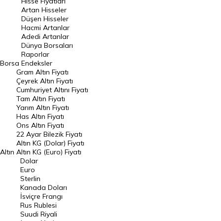
Hisse Fiyatları
Artan Hisseler
En Çok Düşen Hisseler
Düşen Hisseler
Hacmi Artanlar
Hacmi Artanlar
Adedi Artanlar
Geçmiş Kapanışlar
Dünya Borsaları
Raporlar
Dünya Borsaları
Borsa
Endeksler
Gram Altın Fiyatı
Raporlar
Çeyrek Altın Fiyatı
Endeksler
Cumhuriyet Altını Fiyatı
Tam Altın Fiyatı
Yarım Altın Fiyatı
DÖVİZ
Has Altın Fiyatı
Ons Altın Fiyatı
Döviz Kuru
22 Ayar Bilezik Fiyatı
Dolar Kuru
Altın KG (Dolar) Fiyatı
Altın
Altın KG (Euro) Fiyatı
Euro Kuru
Dolar
Euro
Pound Kuru
Sterlin
Kanada Doları
Frank Kuru
İsviçre Frangı
Riyal Kuru
Rus Rublesi
Suudi Riyali
Avustralya Doları